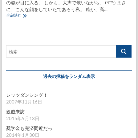
の姿が目に入る。 しかも、大声で歌いながら。 (°□°;) まさ
に、こんな顔をしていたであろう私。 確か、高…
息
全部読む
子
発
熱
な
の
検
に
元
索…
気
過去の投稿をランダム表示
レッツダンシング！
2007年11月16日
親戚来訪
2015年9月13日
奨学金も完済間近だっ
2014年1月30日