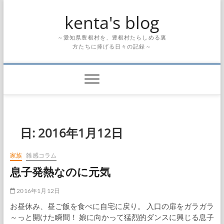
Skip
kenta's blog
to
content
～愛知県豊根村を、豊根村たらしめる裏
方たちに捧げる日々の記録～
日:
2016年1月12日
家族
雑感コラム
息子発熱なのに元気
2016年1月12日
お昼休み、昼ご飯を食べに自宅に戻り。 入口の扉をガラガラ
～っと開けた瞬間！ 娘に向かって猛烈的ダンスに興じる息子