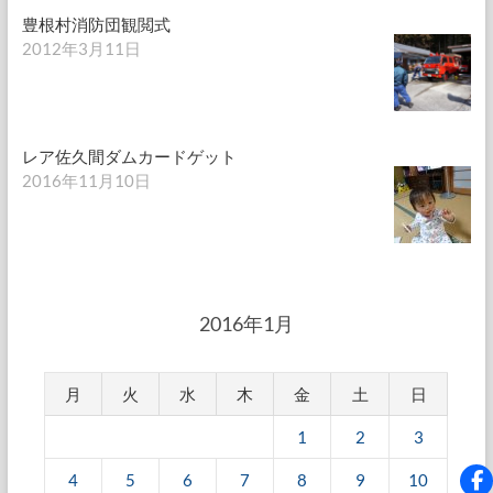
豊根村消防団観閲式
2012年3月11日
レア佐久間ダムカードゲット
2016年11月10日
2016年1月
月
火
水
木
金
土
日
1
2
3
4
5
6
7
8
9
10