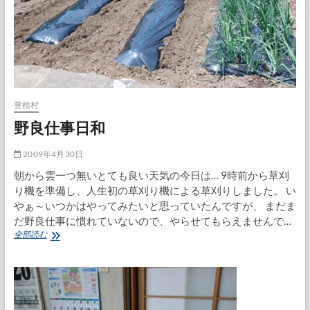
豊根村
野良仕事日和
2009年4月30日
朝から雲一つ無いとても良い天気の今日は… 9時前から草刈
り機を準備し、人生初の草刈り機による草刈りしました。 い
やぁ～いつかはやってみたいと思っていたんですが、 まだま
だ野良仕事に慣れていないので、やらせてもらえませんで…
野
全部読む
良
仕
事
日
和