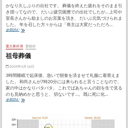
かなり久しぶりの出社です。 葬儀を終えた疲れをそのまま引
き摺ってなので、 だいぶ疲労困憊での出社でしたが… 上司や
室長さんから励ましのお言葉を頂き、 だいぶ元気づけられま
した。 年を召した方々からは「喪主は大変だっただろ…
一
全部読む
日
だ
け
重大事件簿
豊根村
会
祖母葬儀
社
2009年4月16日
3時間睡眠で起床後、急いで朝食を済ませて礼服に着替えま
した。 和尚さんが7時20分には来られると言うことなので、
家の中はかなりバタバタ。 これでばあちゃんの顔を生で見る
のも見納めかと思うと、 切ないです…。 既に死に化…
祖
全部読む
母
葬
儀