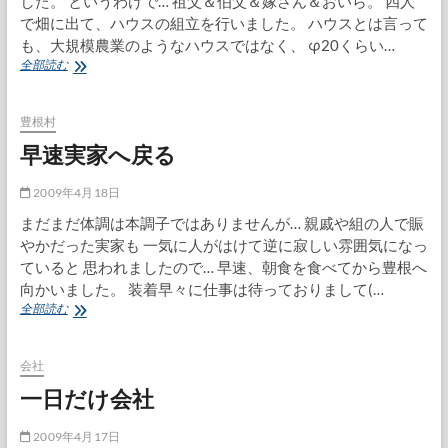
した。 というわけで… 祖父＆伯父＆嫁さん＆おいら。 四人
で畑に出て、ハウスの組立を行いました。 ハウスとは言って
も、大規模農業のようなハウスではなく、 φ20くらい…
伯
全部読む
母
の
お
豊根村
見
早速実家へ戻る
舞
い
へ
2009年4月18日
まだまだ体調は本調子ではありませんが… 親戚や組の人で賑
やかだった実家も 一気に人がはけて逆に寂しい雰囲気になっ
ていると 思われましたので… 早速、朝食を食べてから豊根へ
向かいました。 装着早々に仕事は待っておりまして(…
早
全部読む
速
実
家
会社
へ
一日だけ会社
戻
る
2009年4月17日