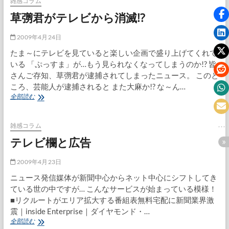
雑感コラム
草彅君がテレビから消滅!?
2009年4月24日
たま～にテレビを見ていると楽しい企画で盛り上げてくれて
いる 「ぷっすま」が…もう見られなくなってしまうのか!? 皆
さんご存知、草彅君が逮捕されてしまったニュース。 このと
ころ、芸能人が逮捕されると また大麻か!? な～ん…
草
全部読む
彅
君
が
雑感コラム
テ
テレビ欄と広告
レ
ビ
か
2009年4月23日
ら
ニュース発信媒体が新聞中心からネット中心にシフトしてき
消
ている世の中ですが… こんなサービスが始まっている模様！
滅!?
■リクルートがエリア拡大する番組表無料宅配に新聞業界激
震｜inside Enterprise｜ダイヤモンド・…
テ
全部読む