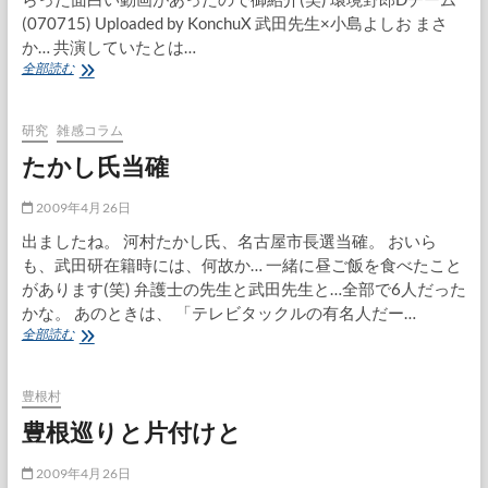
(070715) Uploaded by KonchuX 武田先生×小島よしお まさ
か… 共演していたとは…
関
全部読む
係
な
い
研究
雑感コラム
派
たかし氏当確
2009年4月26日
出ましたね。 河村たかし氏、名古屋市長選当確。 おいら
も、武田研在籍時には、何故か… 一緒に昼ご飯を食べたこと
があります(笑) 弁護士の先生と武田先生と…全部で6人だった
かな。 あのときは、 「テレビタックルの有名人だー…
た
全部読む
か
し
氏
豊根村
当
豊根巡りと片付けと
確
2009年4月26日