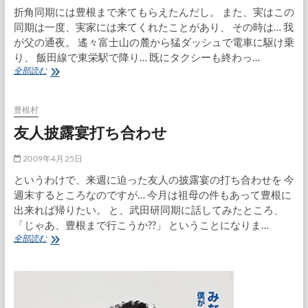
折角同期には豊根まで来てもらえたんだし。 また、実はこの
同期は一度、実家には来てくれたことがあり、 その時は… 我
が父の通夜。 遙々富士山の麓から猛ダッシュで電車に駆け乗
り、 飯田線で東栄駅で降り… 既にタクシーも終わっ…
豊
全部読む
根
巡
り
豊根村
と
友人披露宴打ち合わせ
片
付
け
2009年4月25日
と
というわけで、来週に迫った友人の披露宴の打ち合わせを 今
週末するところなのですが… 今月は祖母の件もあって豊根に
出来れば帰りたい。 と、武田研同期に話してみたところ、
「じゃあ、豊根まで行こうか??」 ということになりま…
友
全部読む
人
披
露
宴
打