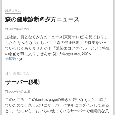
レ
ビ
欄
雑感コラム
と
森の健康診断＠夕方ニュース
広
告
2009年4月22日
退社後、何となく夕方のニュース(東海テレビ)を見ておりま
したら なんとなつかしい！ 「森の健康診断」の特集をやっ
ているじゃありませんか！ 「追跡エコファイル」という特集
の名前が気に入りませんが(笑) 大学最終年の2006…
森
全部読む
の
健
康
日々
雑感コラム
診
サーバー移動
断
＠
夕
2009年4月21日
方
このところ、このkenta’s pageの動きが鈍いなぁ… と、感じ
ニ
ていたので、久しぶりにサーバーパネルにログインしてみる
ュ
ー
と…。 なにやら、おいらの使っているサーバーで連続的な負
ス