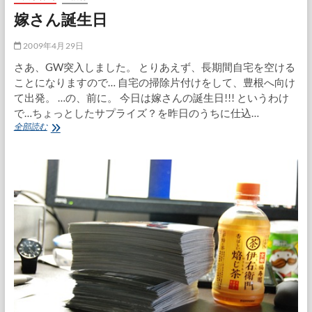
嫁さん誕生日
2009年4月29日
さあ、GW突入しました。 とりあえず、長期間自宅を空ける
ことになりますので… 自宅の掃除片付けをして、豊根へ向け
て出発。 …の、前に。 今日は嫁さんの誕生日!!! というわけ
で…ちょっとしたサプライズ？を昨日のうちに仕込…
嫁
全部読む
さ
ん
誕
生
日