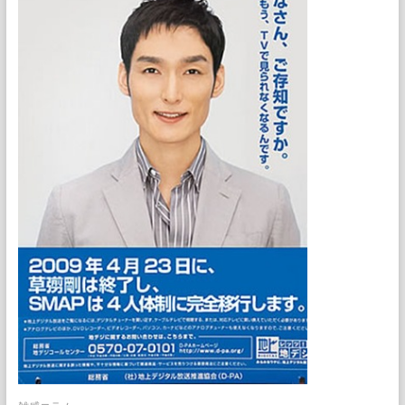
ち
合
わ
せ