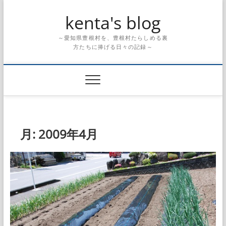
Skip
kenta's blog
to
content
～愛知県豊根村を、豊根村たらしめる裏
方たちに捧げる日々の記録～
月:
2009年4月