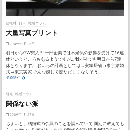
豊根村
日々
雑感コラム
大量写真プリント
2009年4月28日
明日からGW突入!!! 一部企業では不景気の影響を受けて16連
休というところもあるようですが… 我が社でも明日から7連
休となります。 おいらの計画としては… 実家帰省→東京結婚
式→東京実家 そんな感じで慌ただしくなりそう…
大
全部読む
量
写
真
研究
雑感コラム
プ
関係ない派
リ
ン
ト
2009年4月27日
ちょいと、結婚式の余興のことを調べていて 同期に教えても
らった面白い動画があったので御紹介(笑) 環境野郎Dチーム