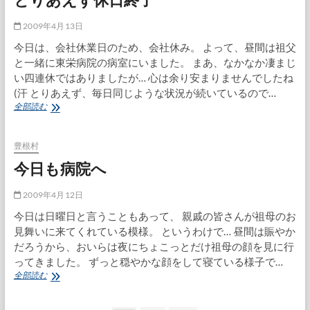
し
た
2009年4月13日
今日は、会社休業日のため、会社休み。 よって、昼間は祖父
と一緒に東栄病院の病室にいました。 まあ、なかなか凄まじ
い四連休ではありましたが… 心は余り安まりませんでしたね
(汗 とりあえず、毎日同じような状況が続いているので…
と
全部読む
り
あ
え
豊根村
ず
今日も病院へ
休
日
終
2009年4月12日
了
今日は日曜日と言うこともあって、 親戚の皆さんが祖母のお
見舞いに来てくれている模様。 というわけで… 昼間は賑やか
だろうから、おいらは夜にちょこっとだけ祖母の顔を見に行
ってきました。 ずっと穏やかな顔をして寝ている様子で…
今
全部読む
日
も