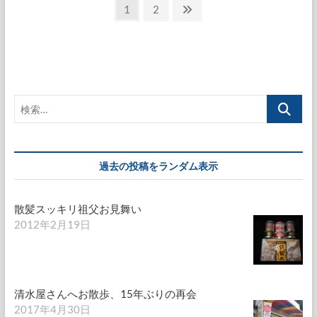
投
病
固
固
次
1
2
院
定
定
の
稿
へ
ペ
ペ
ペ
の
ー
ー
ー
ペ
ジ
ジ
ジ
ー
検
ジ
索…
送
り
過去の投稿をランダム表示
散髪スッキリ祖父お見舞い
2012年2月19日
清水屋さんへお散歩、15年ぶりの再会
2017年4月30日