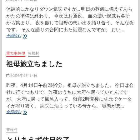
体調的にかなりダウン気味ですが… 明日の葬儀に備えてあら
かたの準備は終わり、 今夜はお通夜。 血の濃い親戚も各所
から集まり、 夜を徹して祖母の想い出を語り合う、そんな夜
です。 そんな語りの合間に出た話題なんですが、 おい…
お
全部読む
通
夜・・・
潮
重大事件簿
豊根村
の
祖母旅立ちました
満
ち
引
2009年4月14日
き
昨夜、4月14日午前2時9分、祖母が旅立ちました。 今日は会
社に行くつもりで、昨夜のうちに大府へ戻っていたんです
が、 大府に戻って風呂入って、就寝2時間後に枕元でケータ
イが鳴り響く。 病院に泊まっている母から。 容態が悪…
祖
全部読む
母
旅
立
豊根村
ち
とりあえず休日終了
ま