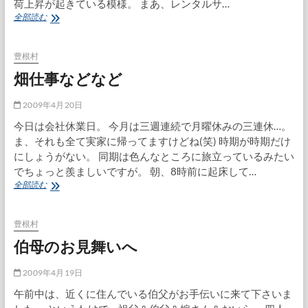
荷上昇が起きている模様。 まあ、レンタルサ…
サ
全部読む
ー
バ
ー
豊根村
移
畑仕事などなど
動
2009年4月20日
今日は会社休業日。 今月は三週連続で月曜休みの三連休…。
ま、それも全て実家に帰ってますけどね(笑) 時期が時期だけ
にしょうがない。 同期は色んなところに旅立っているみたい
でちょっと羨ましいですが。 朝、8時前に起床して…
畑
全部読む
仕
事
な
豊根村
ど
伯母のお見舞いへ
な
ど
2009年4月19日
午前中は、近くに住んでいる伯父がお手伝いに来て下さいま