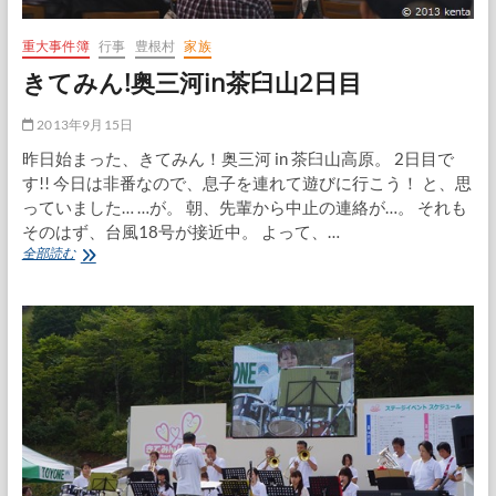
重大事件簿
行事
豊根村
家族
きてみん!奥三河in茶臼山2日目
2013年9月15日
昨日始まった、きてみん！奥三河 in 茶臼山高原。 2日目で
す!! 今日は非番なので、息子を連れて遊びに行こう！ と、思
っていました… …が。 朝、先輩から中止の連絡が…。 それも
そのはず、台風18号が接近中。 よって、…
き
全部読む
て
み
ん!
奥
三
河
in
茶
臼
山
2
日