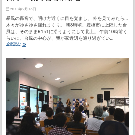
2013年9月16日
暴風の轟音で、明け方近くに目を覚まし、 外を見てみたら…
木々がゆさゆさ揺れまくり。 朝8時頃、豊橋市に上陸した台
風は、そのままR151に沿うようにして北上。 午前10時前く
らいに、台風の中心が、我が家近辺を通り過ぎてい…
台
全部読む
風
18
号
が
我
が
家
に
影
響