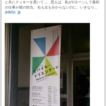
と共にクッキーを置いて…。 思えば、私がUターンして最初
の仕事が彼の担当。 右も左も分からないのに、いきなり…
机
全部読む
の
上
の
ク
ッ
キ
ー