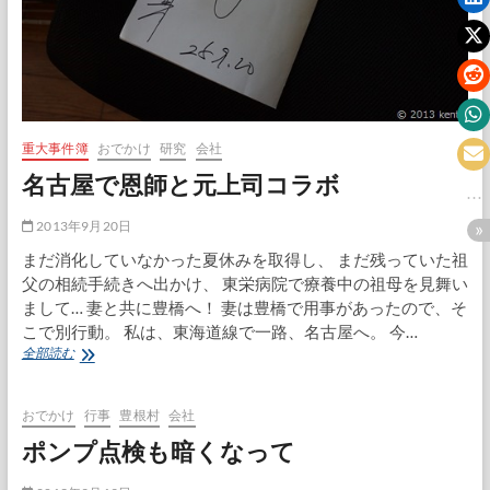
重大事件簿
おでかけ
研究
会社
名古屋で恩師と元上司コラボ
2013年9月20日
まだ消化していなかった夏休みを取得し、 まだ残っていた祖
父の相続手続きへ出かけ、 東栄病院で療養中の祖母を見舞い
まして… 妻と共に豊橋へ！ 妻は豊橋で用事があったので、そ
こで別行動。 私は、東海道線で一路、名古屋へ。 今…
名
全部読む
古
屋
で
おでかけ
行事
豊根村
会社
恩
ポンプ点検も暗くなって
師
と
元