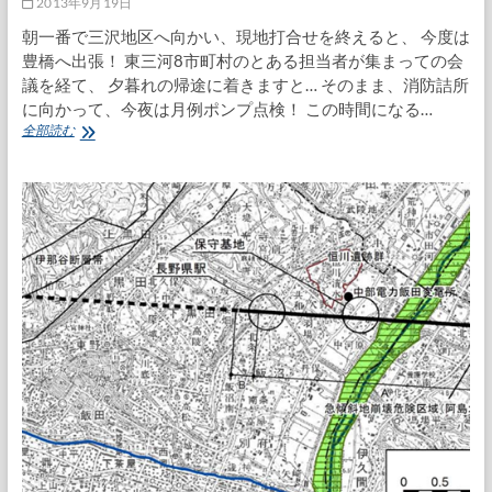
2013年9月19日
上
朝一番で三沢地区へ向かい、現地打合せを終えると、 今度は
司
豊橋へ出張！ 東三河8市町村のとある担当者が集まっての会
コ
ラ
議を経て、 夕暮れの帰途に着きますと… そのまま、消防詰所
ボ
に向かって、今夜は月例ポンプ点検！ この時間になる…
ポ
全部読む
ン
プ
点
検
も
暗
く
な
っ
て