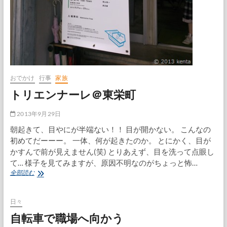
おでかけ
行事
家族
トリエンナーレ＠東栄町
2013年9月29日
朝起きて、目やにが半端ない！！ 目が開かない。 こんなの
初めてだーーー。 一体、何が起きたのか。 とにかく、目が
かすんで前が見えません(笑) とりあえず、目を洗って点眼し
て… 様子を見てみますが、原因不明なのがちょっと怖…
ト
全部読む
リ
エ
ン
日々
ナ
自転車で職場へ向かう
ー
レ