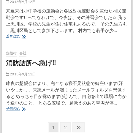
2013年9月12日
来週末は小中学校の運動会と各区対抗運動会を兼ねた村民運
動会です!! ってなわけで、今夜は、その練習会でした☆ 我ら
上黒川区、学校の先生が住む住宅もあるので、 その先生方も
上黒川区民として参加下さいます。 村内でも若手が少…
村
全部読む
民
運
動
豊根村
会社
会
消防詰所へ急げ!!
の
練
習
2013年9月11日
昨夜の懇親会により、完全なる寝不足状態で御座います(汗
いやしかし、未読メールが溜まったメールフォルダを想像す
ると めっちゃ目が覚めます(笑) んで、自宅を出て職場に向か
う途中のこと。 とある広場で、見覚えのある車両が停…
消
全部読む
防
詰
投
所
固
固
次
1
2
へ