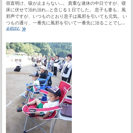
宿直明け、咳が止まらない…。 貴重な連休の中日ですが、寝
婚
床に伏せて治れ治れ…と念じる１日でした。 息子も妻も、風
式
邪声ですが、いつものとおり息子は風邪を引いても元気。 い
つもの通り、一番先に風邪を引いて一番先に治ることでし…
ゆ
全部読む
る
キ
ャ
ラ
グ
ラ
ン
プ
リ
2013