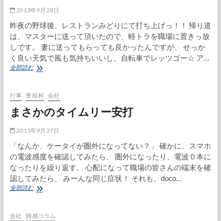
＠
2013年9月28日
東
昨夜の野球後、レストランみどりにて打ち上げっ！！ 帰り道
栄
は、マスターに送って頂いたので、軽トラを職場に置きっ放
町
しです。 妻に送ってもらっても良かったんですが、 せっか
く良い天気で風も気持ちいいし、自転車でレッツゴー☆ ア…
自
全部読む
転
車
で
行事
豊根村
会社
職
まさかのタイムリー安打
場
へ
向
2013年9月27日
か
「なんか、ケータイが圏外になってない？」 確かに、スマホ
う
の電波感度を確認してみたら、 圏外になったり、電波０本に
なったりを繰り返す。 心配になって職場の皆さんの端末を確
認してみたら、 みーんな同じ症状！ それも、doco…
ま
全部読む
さ
か
の
会社
雑感コラム