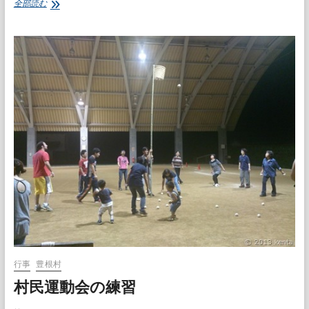
熊
全部読む
野
神
社
秋
祭
り
打
合
せ
行事
豊根村
村民運動会の練習