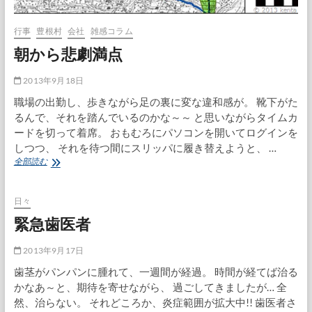
行事
豊根村
会社
雑感コラム
朝から悲劇満点
2013年9月18日
職場の出勤し、歩きながら足の裏に変な違和感が。 靴下がた
るんで、それを踏んでいるのかな～～ と思いながらタイムカ
ードを切って着席。 おもむろにパソコンを開いてログインを
しつつ、 それを待つ間にスリッパに履き替えようと、 …
朝
全部読む
か
ら
悲
日々
劇
緊急歯医者
満
点
2013年9月17日
歯茎がパンパンに腫れて、一週間が経過。 時間が経てば治る
かなあ～と、期待を寄せながら、 過ごしてきましたが… 全
然、治らない。 それどころか、炎症範囲が拡大中!! 歯医者さ