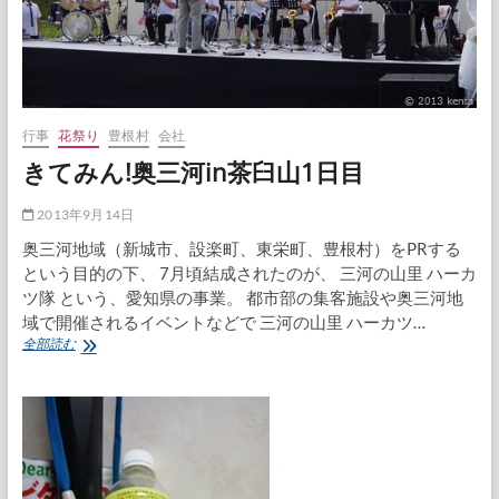
目
行事
花祭り
豊根村
会社
きてみん!奥三河in茶臼山1日目
2013年9月14日
奥三河地域（新城市、設楽町、東栄町、豊根村）をPRする
という目的の下、 7月頃結成されたのが、 三河の山里 ハーカ
ツ隊 という、愛知県の事業。 都市部の集客施設や奥三河地
域で開催されるイベントなどで 三河の山里 ハーカツ…
き
全部読む
て
み
ん!
奥
三
河
in