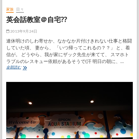
の
教
家族
日々
壇
英会話教室＠自宅??
に
立
つ
2013年9月24日
連休明けのしわ寄せか、なかなか片付けきれない仕事と格闘
していた頃、 妻から、 「いつ帰ってこれるの？？」 と、着
信が。 どうやら、我が家にザック先生が来てて、 スマホト
ラブルのレスキュー依頼があるそうで(汗 明日の朝に、…
英
全部読む
会
話
教
室
＠
自
宅??