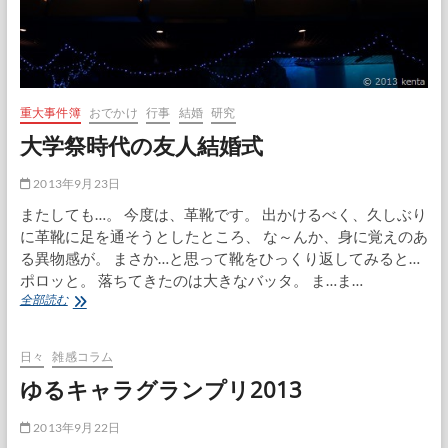
重大事件簿
おでかけ
行事
結婚
研究
大学祭時代の友人結婚式
2013年9月23日
またしても…。 今度は、革靴です。 出かけるべく、久しぶり
に革靴に足を通そうとしたところ、 な～んか、身に覚えのあ
る異物感が。 まさか…と思って靴をひっくり返してみると…
ポロッと。 落ちてきたのは大きなバッタ。 ま…ま…
大
全部読む
学
祭
時
日々
雑感コラム
代
ゆるキャラグランプリ2013
の
友
人
2013年9月22日
結