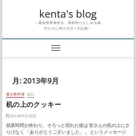
Skip
kenta's blog
to
content
～愛知県豊根村を、豊根村たらしめる裏
方たちに捧げる日々の記録～
月:
2013年9月
重大事件簿
会社
机の上のクッキー
2013年9月30日
就業時間が終わり、そろっと現れた彼は 皆さんの机の上にさ
りげなく 「ありがとうございました。」 というメッセージ