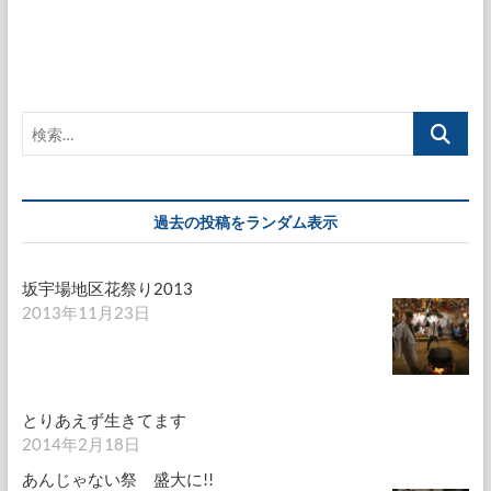
定
定
の
稿
急
ペ
ペ
ペ
げ!!
の
ー
ー
ー
ペ
ジ
ジ
ジ
ー
検
ジ
索…
送
り
過去の投稿をランダム表示
坂宇場地区花祭り2013
2013年11月23日
とりあえず生きてます
2014年2月18日
あんじゃない祭 盛大に!!