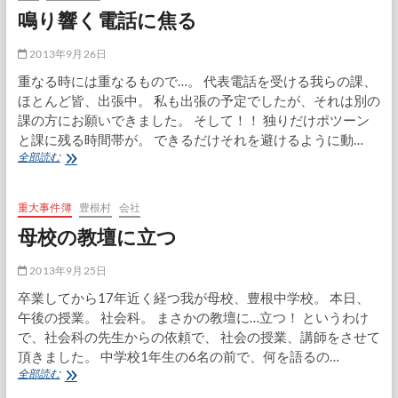
タ
鳴り響く電話に焦る
イ
ム
リ
2013年9月26日
ー
重なる時には重なるもので…。 代表電話を受ける我らの課、
安
ほとんど皆、出張中。 私も出張の予定でしたが、それは別の
打
課の方にお願いできました。 そして！！ 独りだけポツーン
と課に残る時間帯が。 できるだけそれを避けるように動…
鳴
全部読む
り
響
く
重大事件簿
豊根村
会社
電
母校の教壇に立つ
話
に
焦
2013年9月25日
る
卒業してから17年近く経つ我が母校、豊根中学校。 本日、
午後の授業。 社会科。 まさかの教壇に…立つ！ というわけ
で、社会科の先生からの依頼で、 社会の授業、講師をさせて
頂きました。 中学校1年生の6名の前で、何を語るの…
母
全部読む
校