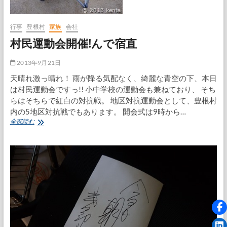
行事
豊根村
家族
会社
村民運動会開催!んで宿直
2013年9月21日
天晴れ激っ晴れ！ 雨が降る気配なく、綺麗な青空の下、本日
は村民運動会ですっ!! 小中学校の運動会も兼ねており、 そち
らはそちらで紅白の対抗戦。 地区対抗運動会として、豊根村
内の5地区対抗戦でもあります。 開会式は9時から…
村
全部読む
民
運
動
会
開
催!
ん
で
宿
直