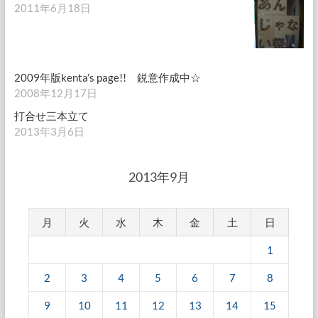
2011年6月18日
2009年版kenta’s page!! 鋭意作成中☆
2008年12月17日
打合せ三本立て
2013年3月6日
2013年9月
月
火
水
木
金
土
日
1
2
3
4
5
6
7
8
9
10
11
12
13
14
15