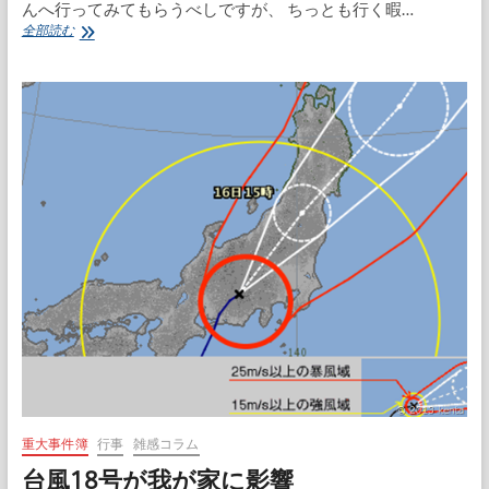
んへ行ってみてもらうべしですが、 ちっとも行く暇…
緊
全部読む
急
歯
医
者
重大事件簿
行事
雑感コラム
台風18号が我が家に影響