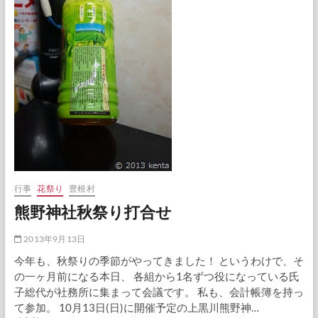
茶
臼
山
1
日
目
行事
花祭り
豊根村
熊野神社秋祭り打合せ
2013年9月13日
今年も、秋祭りの季節がやってきました！ というわけで、そ
の一ヶ月前になる本日、 各組から1名ずつ役になっている氏
子総代が社務所に集まって会議です。 私も、会計帳簿を持っ
て参加。 10月13日(日)に開催予定の上黒川熊野神…