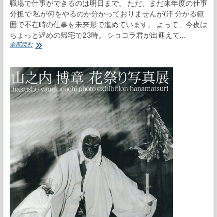
職場で仕事ができるのは明日まで。 ただ、まだ来年度の仕事
す
分担で 私が何をやるのか分かっておりませんが(汗 分かる範
囲で不在時の仕事を未来形で進めています。 よって、今夜は
ちょっと遅めの帰宅で23時。 ショコラ君が出迎えて…
切
全部読む
羽
詰
ま
っ
て
き
た
ぞ