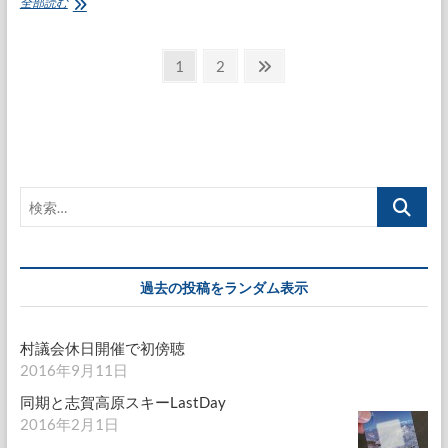
霞
全部読む
ヶ
関
投
へ
固
固
次
1
2
や
定
定
の
稿
っ
ペ
ペ
ペ
て
の
き
ー
ー
ー
た
ペ
ジ
ジ
ジ
よ
ー
検
ジ
索…
送
り
過去の投稿をランダム表示
村議会休日開催で初傍聴
2016年9月11日
同期と志賀高原スキーLastDay
2016年2月1日