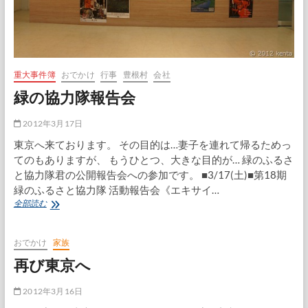
重大事件簿
おでかけ
行事
豊根村
会社
緑の協力隊報告会
2012年3月17日
東京へ来ております。 その目的は…妻子を連れて帰るためっ
てのもありますが、 もうひとつ、大きな目的が… 緑のふるさ
と協力隊君の公開報告会への参加です。 ■3/17(土)■第18期
緑のふるさと協力隊 活動報告会《エキサイ…
緑
全部読む
の
協
力
おでかけ
家族
隊
再び東京へ
報
告
会
2012年3月16日