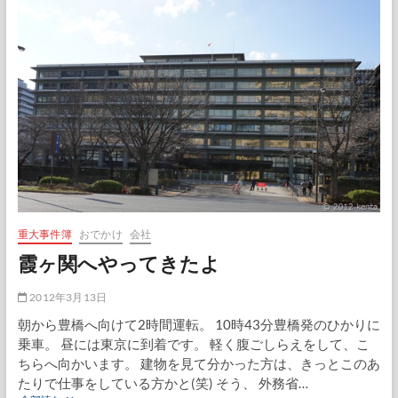
ン
ポ
重大事件簿
おでかけ
会社
霞ヶ関へやってきたよ
2012年3月13日
朝から豊橋へ向けて2時間運転。 10時43分豊橋発のひかりに
乗車。 昼には東京に到着です。 軽く腹ごしらえをして、こ
ちらへ向かいます。 建物を見て分かった方は、きっとこのあ
たりで仕事をしている方かと(笑) そう、 外務省…