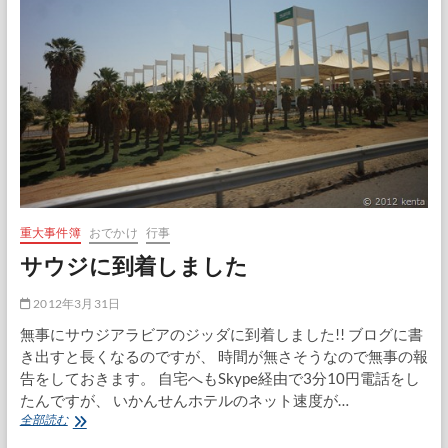
訪
問
1
日
目
重大事件簿
おでかけ
行事
サウジに到着しました
2012年3月31日
無事にサウジアラビアのジッダに到着しました!! ブログに書
き出すと長くなるのですが、 時間が無さそうなので無事の報
告をしておきます。 自宅へもSkype経由で3分10円電話をし
たんですが、 いかんせんホテルのネット速度が…
サ
全部読む
ウ