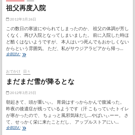
真
祖父再度入院
展
「花
人」
2012年3月26日
この数日の寒波にやられてしまったのか、 祖父の体調が芳し
くなく、再び入院となってしまいました。 前に入院した時ほ
ど酷くはないようですが、 本人はいつ死んでもおかしくない
からという雰囲気。 ただ、私がサウジアラビアから帰っ…
祖
全部読む
父
再
度
おでかけ
日々
入
まだまだ雪が降るとな
院
2012年3月25日
朝起きて、頭が重いぃ。 胃袋はすっからかんで腹減った。
昨夜の後遺症が残っているようです（汗 こもっていたトイレ
が寒かったので、 ちょっと風邪気味だし…やばいぃーー。 さ
て、せっかく栄に来たことだし、 アップルストアにい…
ま
全部読む
だ