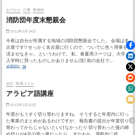
ま
だ
おでかけ
行事
豊根村
雪
消防団年度末懇親会
が
降
る
2012年3月24日
と
今夜は自分が所属する地域の消防団懇親会でした。 会場は名
な
古屋です!! せっかく名古屋に行くので、ついでに色々用事を
済ませなきゃ。 というわけで。 私、春夏用スーツは、大学
入学時に買ったものしかありません(笑) 前の会社で…
消
全部読む
防
団
年
会社
雑感コラム
度
アラビア語講座
末
懇
親
2012年3月23日
会
年度がもうすぐ切り替わりますね。 そうすると年度内に行っ
た事業のまとめがあるわけですが、 報告書の提出が年度切り
替わってからじゃないといけなかったり 切り替わった後の締
め切りが4月の第一週だったり。 すなわち、渡航中に提…