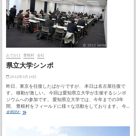
た
おでかけ
豊根村
会社
県立大学シンポ
2012年3月14日
昨日、東京を往復したばかりですが、 本日は名古屋往復で
す。 移動が激しい。 今回は愛知県立大学が主催するシンポ
ジウムへの参加です。 愛知県立大学では、今年までの3年
間、 豊根村をフィールドに様々な活動をしております。 今…
県
全部読む
立
大
学
シ