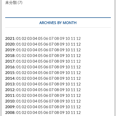
未分類
(7)
ARCHIVES BY MONTH
2021
:
01
02
03
04
05
06
07
08
09
10
11
12
2020
:
01
02
03
04
05
06
07
08
09
10
11
12
2019
:
01
02
03
04
05
06
07
08
09
10
11
12
2018
:
01
02
03
04
05
06
07
08
09
10
11
12
2017
:
01
02
03
04
05
06
07
08
09
10
11
12
2016
:
01
02
03
04
05
06
07
08
09
10
11
12
2015
:
01
02
03
04
05
06
07
08
09
10
11
12
2014
:
01
02
03
04
05
06
07
08
09
10
11
12
2013
:
01
02
03
04
05
06
07
08
09
10
11
12
2012
:
01
02
03
04
05
06
07
08
09
10
11
12
2011
:
01
02
03
04
05
06
07
08
09
10
11
12
2010
:
01
02
03
04
05
06
07
08
09
10
11
12
2009
:
01
02
03
04
05
06
07
08
09
10
11
12
2008
:
01
02
03
04
05
06
07
08
09
10
11
12