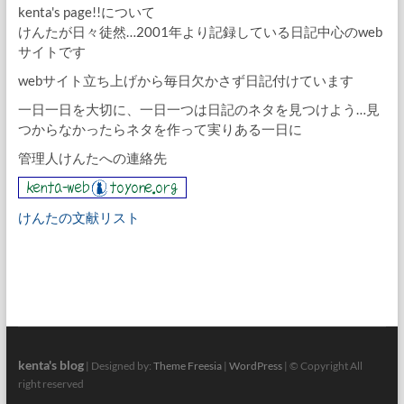
kenta's page!!について
けんたが日々徒然…2001年より記録している日記中心のweb
サイトです
webサイト立ち上げから毎日欠かさず日記付けています
一日一日を大切に、一日一つは日記のネタを見つけよう…見
つからなかったらネタを作って実りある一日に
管理人けんたへの連絡先
けんたの文献リスト
kenta's blog
| Designed by:
Theme Freesia
|
WordPress
| © Copyright All
right reserved