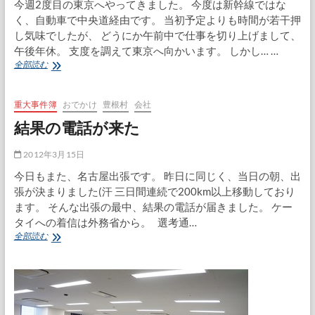
今週2度目の東京へやってきました。 今度は新幹線ではな
く、自動車で中央道経由です。 当初予定よりも時間が若干押
し気味でしたが、 どうにか午前中で仕事を切り上げまして、
午後年休。 支度を調えて東京へ向かいます。 しかし… …
再
全部読む
び
東
京
重大事件簿
おでかけ
豊根村
会社
へ
結果の電話が来た
2012年3月15日
今日もまた、名古屋出張です。 昨日に同じく、当日の朝、出
張が決まりました(汗 三日間連続で200km以上移動しており
ます。 そんな出張の最中、結果の電話が届きました。 ケー
タイへの着信は外務省から。 選考通…
結
全部読む
果
の
電
話
が
来