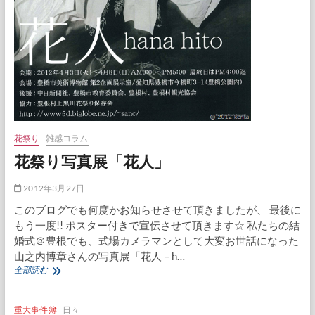
花祭り
雑感コラム
花祭り写真展「花人」
2012年3月27日
このブログでも何度かお知らせさせて頂きましたが、 最後に
もう一度!! ポスター付きで宣伝させて頂きます☆ 私たちの結
婚式＠豊根でも、式場カメラマンとして大変お世話になった
山之内博章さんの写真展「花人 – h…
花
全部読む
祭
り
写
重大事件簿
日々