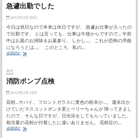
急遽出勤でした
2012年3月20日
今日は祝日なので本来は休日ですが、 急遽お仕事が入ったの
で出勤です。 とは言っても、仕事は午後からですので… 午前
中はお墓のお掃除＆お墓参り。 しかし…。 これが恐怖の序曲
になろうとは…。 このところ、私の…
急
全部読む
遽
出
勤
会社
で
消防ポンプ点検
し
た
2012年3月19日
花粉…ヤバイ。 フロントガラスに黄色の粉末が…。 週末出か
けていたマスコットポンタ君とベリーちゃんが 帰ってきまし
たので、そんな日ですが、日光浴をしてもらっていました。
相当量の花粉が付着したに違いありません。 花粉症の…
消
全部読む
防