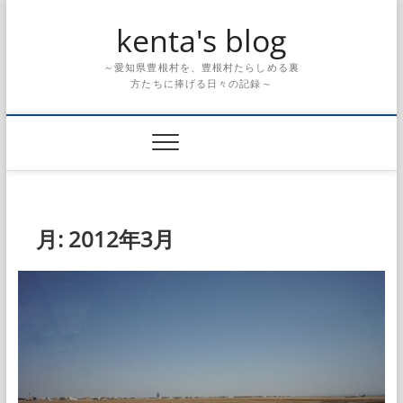
Skip
kenta's blog
to
content
～愛知県豊根村を、豊根村たらしめる裏
方たちに捧げる日々の記録～
月:
2012年3月