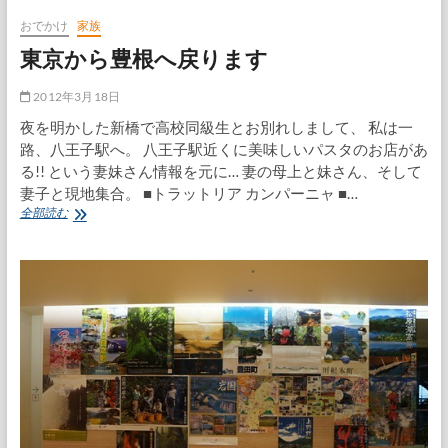
ポ
ン
おでかけ
家族
プ
東京から豊根へ戻ります
点
検
2012年3月18日
夜を明かした新橋で高校同級生とお別れしまして、 私は一
路、八王子駅へ。 八王子駅近くに美味しいパスタのお店があ
る!! という妻妹さん情報を元に… 妻の母上と妹さん、そして
妻子と現地集合。 ■トラットリア カンパーニャ ■…
東
全部読む
京
か
ら
豊
根
へ
戻
り
ま
す