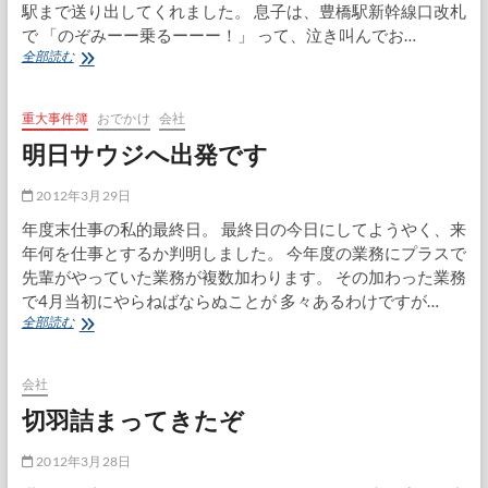
駅まで送り出してくれました。 息子は、豊橋駅新幹線口改札
で 「のぞみーー乗るーーー！」 って、泣き叫んでお…
サ
全部読む
ウ
ジ
ア
重大事件簿
おでかけ
会社
ラ
明日サウジへ出発です
ビ
ア
訪
2012年3月29日
問
年度末仕事の私的最終日。 最終日の今日にしてようやく、来
0
年何を仕事とするか判明しました。 今年度の業務にプラスで
日
目
先輩がやっていた業務が複数加わります。 その加わった業務
で4月当初にやらねばならぬことが 多々あるわけですが…
明
全部読む
日
サ
ウ
会社
ジ
切羽詰まってきたぞ
へ
出
発
2012年3月28日
で