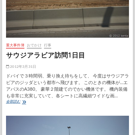
重大事件簿
おでかけ
行事
サウジアラビア訪問1日目
2012年3月31日
ドバイで３時間弱、乗り換え待ちをして、 今度はサウジアラ
ビアのジッダという都市へ飛びます。 このときの機体が…エ
アバスのA380。 豪華２階建てのでかい機体です。 機内装備
も非常に充実していて、各シートに高繊細ワイドな画…
サ
全部読む
ウ
ジ
ア
ラ
ビ
ア