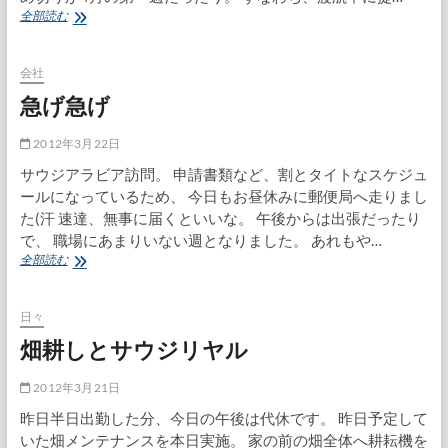
ア
全部読む
ラ
ビ
ア
会社
語
急げ急げ
講
座
2012年3月22日
サウジアラビア訪問。 申請書類など、割とタイトなスケジュ
ールになっているため、 今日もお昼休みに郵便局へ走りまし
た(汗 速達、無事に届くといいな。 午後からは出張だったり
で、 職場にあまりいない週となりました。 あれもや…
急
全部読む
げ
急
げ
日々
畑耕しとサウジリヤル
2012年3月21日
昨日半日出勤した分、今日の午後は代休です。 昨日予定して
いた畑メンテナンスを本日実施。 家の前の畑全体へ耕耘機を