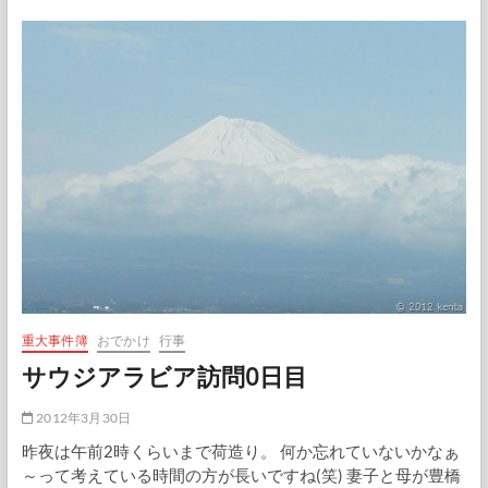
ジ
に
到
着
し
ま
し
た
重大事件簿
おでかけ
行事
サウジアラビア訪問0日目
2012年3月30日
昨夜は午前2時くらいまで荷造り。 何か忘れていないかなぁ
～って考えている時間の方が長いですね(笑) 妻子と母が豊橋