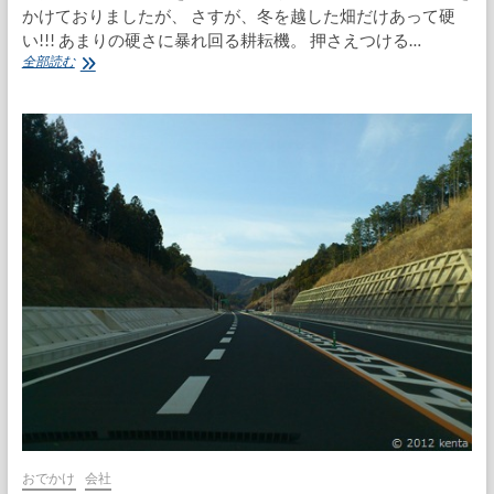
かけておりましたが、 さすが、冬を越した畑だけあって硬
い!!! あまりの硬さに暴れ回る耕耘機。 押さえつける…
畑
全部読む
耕
し
と
サ
ウ
ジ
リ
ヤ
ル
おでかけ
会社