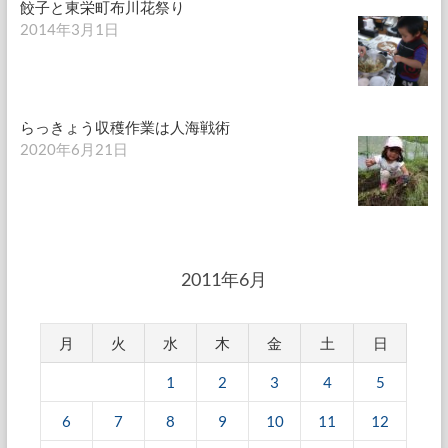
餃子と東栄町布川花祭り
2014年3月1日
らっきょう収穫作業は人海戦術
2020年6月21日
2011年6月
月
火
水
木
金
土
日
1
2
3
4
5
6
7
8
9
10
11
12