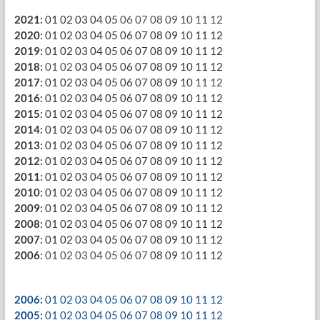
2021
:
01
02
03
04
05
06
07
08
09
10
11
12
2020
:
01
02
03
04
05
06
07
08
09
10
11
12
2019
:
01
02
03
04
05
06
07
08
09
10
11
12
2018
:
01
02
03
04
05
06
07
08
09
10
11
12
2017
:
01
02
03
04
05
06
07
08
09
10
11
12
2016
:
01
02
03
04
05
06
07
08
09
10
11
12
2015
:
01
02
03
04
05
06
07
08
09
10
11
12
2014
:
01
02
03
04
05
06
07
08
09
10
11
12
2013
:
01
02
03
04
05
06
07
08
09
10
11
12
2012
:
01
02
03
04
05
06
07
08
09
10
11
12
2011
:
01
02
03
04
05
06
07
08
09
10
11
12
2010
:
01
02
03
04
05
06
07
08
09
10
11
12
2009
:
01
02
03
04
05
06
07
08
09
10
11
12
2008
:
01
02
03
04
05
06
07
08
09
10
11
12
2007
:
01
02
03
04
05
06
07
08
09
10
11
12
2006
:
01
02
03
04
05
06
07
08
09
10
11
12
2006
:
01
02
03
04
05
06
07
08
09
10
11
12
2005
:
01
02
03
04
05
06
07
08
09
10
11
12