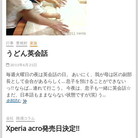
行事
豊根村
家族
うどん英会話
2011年6月21日
毎週火曜日の夜は英会話の日。 あいにく、我が母は区の副部
長として会合があるらしく… 息子を預けることができない
っ!! ならば… 連れて行こう。 今夜は、息子も一緒に英会話☆
まだ、日本語もままならない状態ですが(笑) う…
う
全部読む
ど
ん
英
会社
雑感コラム
会
Xperia acro発売日決定!!
話