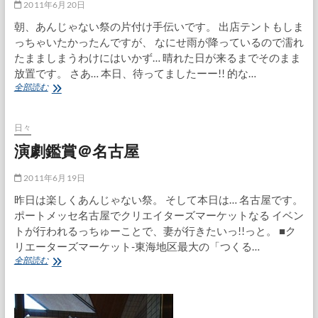
2011年6月20日
朝、あんじゃない祭の片付け手伝いです。 出店テントもしま
っちゃいたかったんですが、 なにせ雨が降っているので濡れ
たまましまうわけにはいかず… 晴れた日が来るまでそのまま
放置です。 さあ… 本日、待ってましたーー!! 的な…
Xperia
全部読む
acro
発
売
日々
日
演劇鑑賞＠名古屋
決
定!!
2011年6月19日
昨日は楽しくあんじゃない祭。 そして本日は… 名古屋です。
ポートメッセ名古屋でクリエイターズマーケットなる イベン
トが行われるっちゅーことで、妻が行きたいっ!!っと。 ■ク
リエーターズマーケット-東海地区最大の「つくる…
演
全部読む
劇
鑑
賞
＠