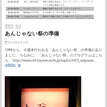
豊根村
会社
あんじゃない祭の準備
2011年6月16日
19時から、今週末行われる「あんじゃない祭」の準備があり
ました。 ちなみに、「あんじゃない祭」のプログラムはこち
ら。 http://www.vill.toyone.aichi.jp/topics/H23_anjyanai…
あ
全部読む
ん
じ
ゃ
な
い
祭
の
準
備