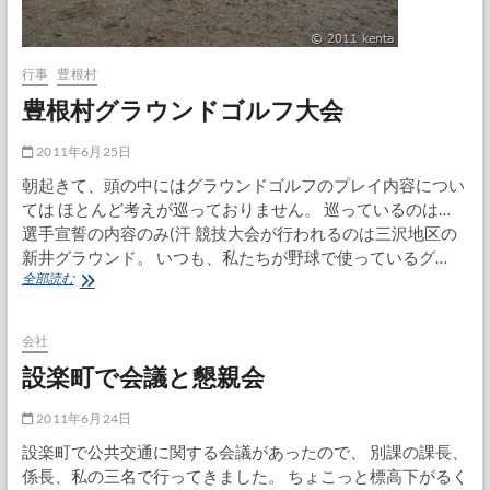
行事
豊根村
豊根村グラウンドゴルフ大会
2011年6月25日
朝起きて、頭の中にはグラウンドゴルフのプレイ内容につい
ては ほとんど考えが巡っておりません。 巡っているのは…
選手宣誓の内容のみ(汗 競技大会が行われるのは三沢地区の
新井グラウンド。 いつも、私たちが野球で使っているグ…
豊
全部読む
根
村
グ
会社
ラ
設楽町で会議と懇親会
ウ
ン
ド
2011年6月24日
ゴ
設楽町で公共交通に関する会議があったので、 別課の課長、
ル
係長、私の三名で行ってきました。 ちょこっと標高下がるく
フ