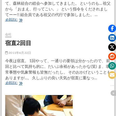
て、森林組合の総会へ参加してきました。 というのも… 祖父
から 「おまえ、行ってこい。」 という指令をくだされまし
てーー!! 組合員である祖父の代行で参加しました。 …
森
全部読む
林
組
合
会社
の
宿直2回目
総
会
へ
2011年6月22日
今夜は宿直。 1回やって、一通りの要領は分かったので、 前
回と比べて気持ち的に、だいぶ余裕があったかな(笑) ま、非
常事態や気象警報も皆無だったし、 そのおかげということも
ありますが…。 久しぶりの良い天気が宿直に重なっ…
宿
全部読む
直
2
回
目