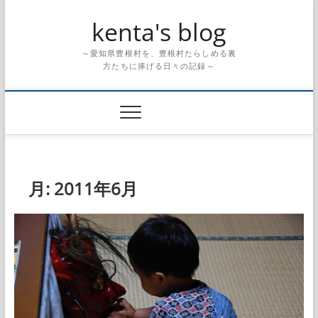
Skip
kenta's blog
to
content
～愛知県豊根村を、豊根村たらしめる裏
方たちに捧げる日々の記録～
月:
2011年6月