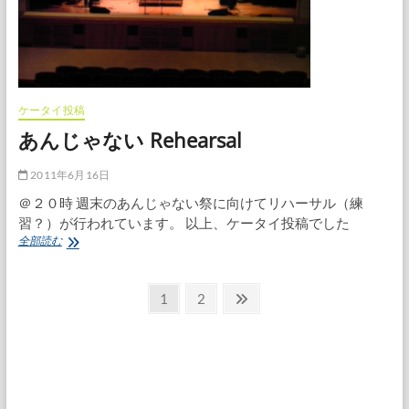
ケータイ投稿
あんじゃない Rehearsal
2011年6月16日
＠２０時 週末のあんじゃない祭に向けてリハーサル（練
習？）が行われています。 以上、ケータイ投稿でした
あ
全部読む
ん
じ
投
ゃ
固
固
次
1
2
な
定
定
の
稿
い
ペ
ペ
ペ
Rehearsal
の
ー
ー
ー
ペ
ジ
ジ
ジ