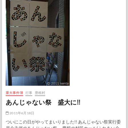
名
古
屋
重大事件簿
行事
豊根村
あんじゃない祭 盛大に!!
2011年6月18日
ついにこの日がやってまいりました!! あんじゃない祭実行委