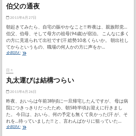
伯父の通夜
2011年6月27日
朝起きてみたら、自宅の賑やかなこと!! 昨夜は、親族郎党…
伯父、伯母、そして母方の祖母(94歳)が宿泊。 こんなに多く
の方に見送られて出社です(汗 総勢10名くらいか。 朝出社し
てからというもの、職場の何人かの方に声をか…
伯
全部読む
父
の
通
日々
夜
丸太運びは結構つらい
2011年6月26日
昨夜、おいらは午前3時頃に一旦帰宅したんですが、 母は病
院につきっきりだったため、朝5時半頃お迎えに行きまし
た。 今日は、おいら、何の予定も無くて良かった(汗 が、そ
れを…待っていました!! と、言わんばかりに狙っていた…
丸
全部読む
太