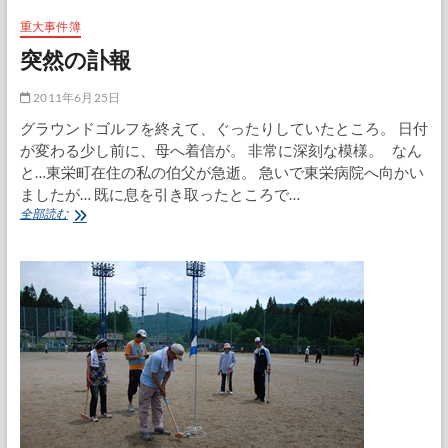
運
び
重大事件簿
は
突然の訃報
結
構
つ
2011年6月25日
ら
グラウンドゴルフを終えて、ぐったりしていたところ。 日付
い
が変わる少し前に、母へ着信が。 非常に深刻な模様。 なん
と…東栄町在住の私の伯父が急逝。 急いで東栄病院へ向かい
ましたが… 既に息を引き取ったところで…
突
全部読む
然
の
訃
報