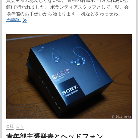
員会主催のあんじゃない祭。 豊根の村民ホール(ふれあい会
館)で行われました。 ボランティアスタッフとして、朝、会
場準備のお手伝いから始まります。 机などをわっせわ…
あ
全部読む
ん
じ
ゃ
な
い
祭
盛
大
に!!
会社
日々
青年部主張発表とヘッドフォン