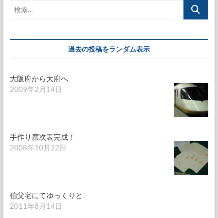
ー
検
ジ
索…
送
り
過去の投稿をランダム表示
大阪府から大府へ
2009年2月14日
手作り席次表完成！
2008年10月22日
伯父宅にてゆっくりと
2011年8月14日