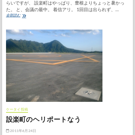
大
らいですが、 設楽町はやっぱり、豊根よりちょっと暑かっ
会
た。 と、会議の最中。 着信アリ。 1回目は出られず、…
設
全部読む
楽
町
で
会
議
と
懇
親
会
ケータイ投稿
設楽町のヘリポートなう
2011年6月24日