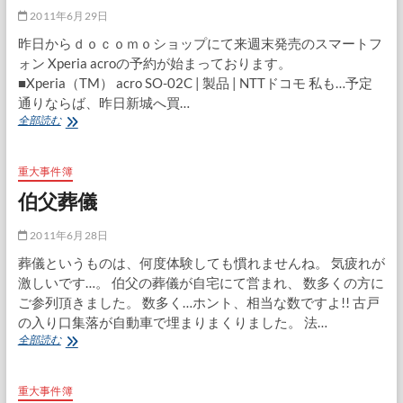
子
2011年6月29日
昨日からｄｏｃｏｍｏショップにて来週末発売のスマートフ
ォン Xperia acroの予約が始まっております。
■Xperia（TM） acro SO-02C | 製品 | NTTドコモ 私も…予定
通りならば、昨日新城へ買…
Xperia
全部読む
acro
の
予
重大事件簿
約
伯父葬儀
が
追
い
2011年6月28日
つ
葬儀というものは、何度体験しても慣れませんね。 気疲れが
か
激しいです…。 伯父の葬儀が自宅にて営まれ、 数多くの方に
ん
ご参列頂きました。 数多く…ホント、相当な数ですよ!! 古戸
の入り口集落が自動車で埋まりまくりました。 法…
伯
全部読む
父
葬
儀
重大事件簿