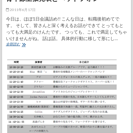
2011年6月17日
今日は、ほぼ1日会議詰め!! こんな日は、転職後初めてで
す。 そして、皆さんと深く考えるお話ができて とってもと
っても大満足のけんたです。 つっても、これで満足してちゃ
いけませんがね。 話は話。 具体的行動に移して形にし…
青
全部読む
年
部
主
張
発
表
と
ヘ
ッ
ド
フ
ォ
ン