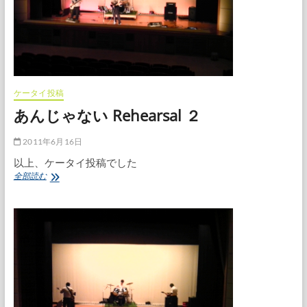
ケータイ投稿
あんじゃない Rehearsal ２
2011年6月16日
以上、ケータイ投稿でした
あ
全部読む
ん
じ
ゃ
な
い
Rehearsal
２