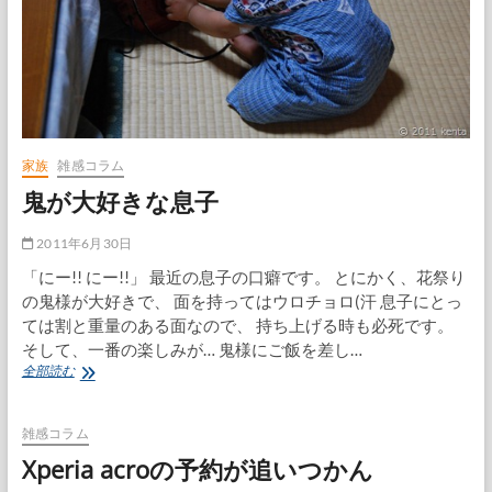
家族
雑感コラム
鬼が大好きな息子
2011年6月30日
「にー!! にー!!」 最近の息子の口癖です。 とにかく、花祭り
の鬼様が大好きで、 面を持ってはウロチョロ(汗 息子にとっ
ては割と重量のある面なので、 持ち上げる時も必死です。
そして、一番の楽しみが… 鬼様にご飯を差し…
鬼
全部読む
が
大
好
雑感コラム
き
Xperia acroの予約が追いつかん
な
息