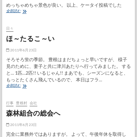
めっちゃめちゃ景色が良い。 以上、ケータイ投稿でした
設
全部読む
楽
町
の
日々
ヘ
ほ～たるこ～い
リ
ポ
ー
2011年6月23日
ト
そろそろ蛍の季節。 豊根はまだちょっと早いですが、 様子
な
見のために、妻子と共に津川あたりへ行ってみました。 する
う
と… 1匹…2匹!! いるじゃん!! まあでも、シーズンになると、
もっとたくさん飛んでいるので、 本日はフラ…
ほ
全部読む
～
た
る
行事
豊根村
会社
こ
森林組合の総会へ
～
い
2011年6月23日
完全に業務外ではありますが。 よって、午後年休を取得し