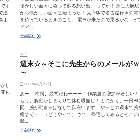
会です
懐かしい面々に会って蘇る想い出。 ってか！ 既に大府駅
で違
から懐かしい面々は始まった！ 大府駅で名古屋行きの電
体は
を待っているときのこと。 電車が来たので乗るかな…っ
ドア…
久々
全部読む
に
大
学
日々
に
週末☆～そこに先生からのメールがｗ
行
っ
～
て
き
2007年6月22日
懐かし
た。
は変化
あー。 梅雨、最悪だわーーー！ 作業量の増加が著しい！
ｗ
もう、腕動かしまくりで休む暇無し！ とにかく、一日9
間、腕が動きっぱなしで御座います。 やっとの週末で腕
癒すぞー！（どうやって） さて、帰宅してみるとそこに
武…
週
全部読む
末