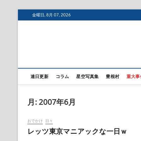
Skip
金曜日, 8月 07, 2026
to
content
連日更新
コラム
星空写真集
豊根村
重大事
月:
2007年6月
おでかけ
日々
レッツ東京マニアックな一日ｗ