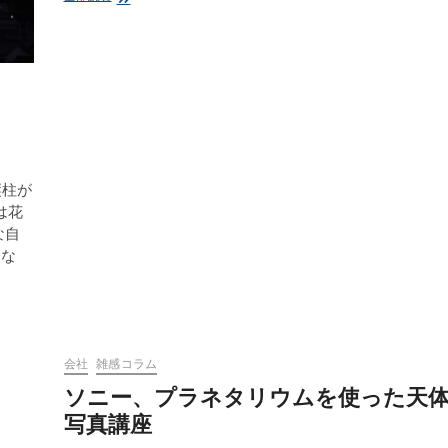
ん
た
案
が
採
用
さ
れ
た！
縦柱が
は花
な自
てな
会社
雑感コラム
ソニー、プラネタリウムを使った天
写真講座