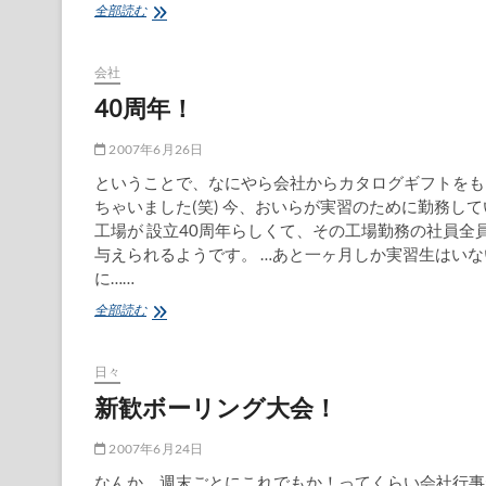
満
全部読む
員
電
車
会社
は
40周年！
恐
ろ
し
2007年6月26日
い…
ということで、なにやら会社からカタログギフトをも
ちゃいました(笑) 今、おいらが実習のために勤務して
工場が 設立40周年らしくて、その工場勤務の社員全
与えられるようです。 …あと一ヶ月しか実習生はいな
に……
40
全部読む
周
年！
日々
新歓ボーリング大会！
2007年6月24日
なんか、週末ごとにこれでもか！ってくらい会社行事