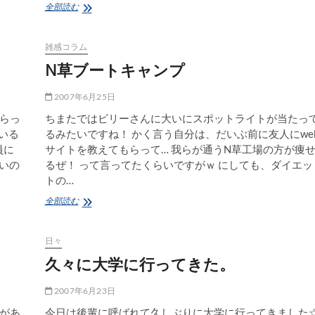
早
全部読む
速、
お
別
雑感コラム
れ
N草ブートキャンプ
の
時…。
2007年6月25日
らっ
ちまたではビリーさんに大いにスポットライトが当たっ
いる
るみたいですね！ かく言う自分は、だいぶ前に友人にwe
員に
サイトを教えてもらって… 我らが通うN草工場の方が痩
いの
るぜ！ って言ってたくらいですがｗ にしても、ダイエッ
トの…
N
全部読む
草
ブ
ー
日々
ト
久々に大学に行ってきた。
キ
ャ
ン
2007年6月23日
プ
があ
今日は後輩に呼ばれて久しぶりに大学に行ってきました