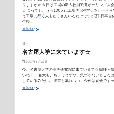
りますがｗ 今日は工場の新入社員歓迎ボーリング大
☆ つっても、うち100人は工場実習生で…あと一ヶ月
う工場に行く人もたくさんいるわけですが(汗 行事自
午後…
新
全部読む
歓
ボ
ー
日々
リ
名古屋大学に来ています☆
ン
グ
大
2007年6月23日
会！
今、名古屋大学の高等研究院に来ています☆ 嗚呼～
いねぇ。 名大も、ちょっとずつ、気づかないところ
しているみたい。 後輩と戯れつつ、今夜は宴会です
名
全部読む
古
屋
大
学
に