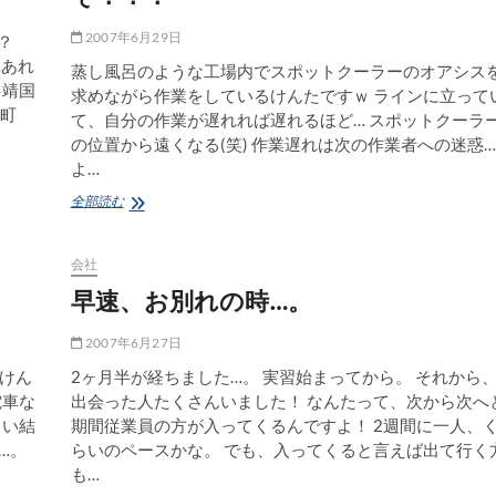
2007年6月29日
？
…あれ
蒸し風呂のような工場内でスポットクーラーのオアシス
→靖国
求めながら作業をしているけんたですｗ ラインに立って
保町
て、自分の作業が遅れれば遅れるほど… スポットクーラ
の位置から遠くなる(笑) 作業遅れは次の作業者への迷惑…
よ…
6
全部読む
月
も
終
会社
わ
早速、お別れの時…。
り
で
す
2007年6月27日
ね！…
けん
2ヶ月半が経ちました…。 実習始まってから。 それから
て
電車な
出会った人たくさんいました！ なんたって、次から次へ
か、
暑
らい結
期間従業員の方が入ってくるんですよ！ 2週間に一人、
い
…。
らいのペースかな。 でも、入ってくると言えば出て行く
ぞ！！！
も…