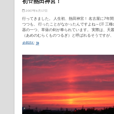
初☆熱田神宮！
2007年6月17日
行ってきました。 人生初、熱田神宮！ 名古屋に7年
つつも、 行ったことがなかったんですよね～(汗 三種
器の一つ、草薙の剣が奉られています。 実際は、天
（あめのむらくものつるぎ）と呼ばれるそうですが、 
初
全部読む
☆
熱
田
神
宮！