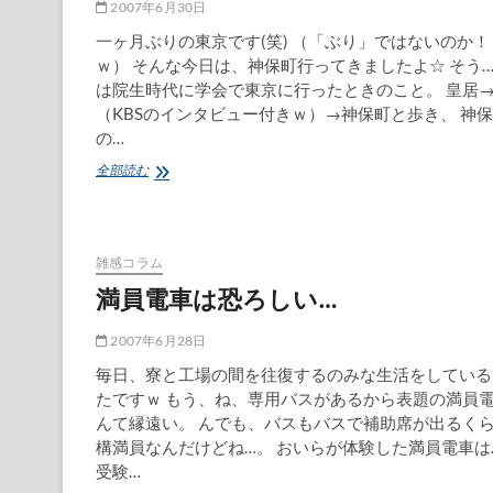
2007年6月30日
一ヶ月ぶりの東京です(笑) （「ぶり」ではないのか！
ｗ） そんな今日は、神保町行ってきましたよ☆ そう
は院生時代に学会で東京に行ったときのこと。 皇居
（KBSのインタビュー付きｗ）→神保町と歩き、 神
の…
レ
全部読む
ッ
ツ
東
京
雑感コラム
マ
ニ
満員電車は恐ろしい…
ア
ッ
2007年6月28日
ク
な
毎日、寮と工場の間を往復するのみな生活をしている
一
たですｗ もう、ね、専用バスがあるから表題の満員
日
んて縁遠い。 んでも、バスもバスで補助席が出るく
ｗ
構満員なんだけどね…。 おいらが体験した満員電車は
受験…