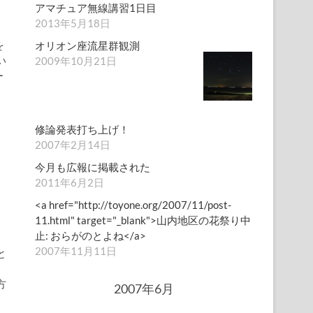
アマチュア無線講習1日目
2013年5月18日
を
オリオン座流星群観測
い
2009年10月21日
ー
修論発表打ち上げ！
2007年2月14日
今月も広報に掲載された
2011年6月2日
<a href="http://toyone.org/2007/11/post-
11.html" target="_blank">山内地区の花祭り中
止: おらがのとよね</a>
、
2007年11月11日
と
く
方
2007年6月