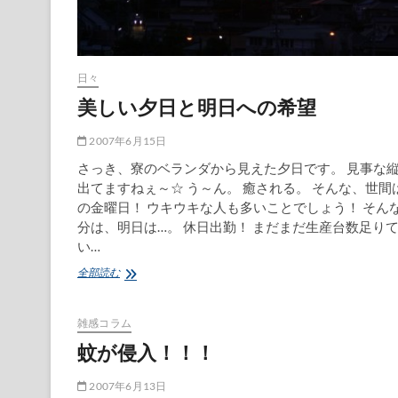
日々
美しい夕日と明日への希望
2007年6月15日
さっき、寮のベランダから見えた夕日です。 見事な
出てますねぇ～☆ う～ん。 癒される。 そんな、世間
の金曜日！ ウキウキな人も多いことでしょう！ そん
分は、明日は…。 休日出勤！ まだまだ生産台数足り
い…
美
全部読む
し
い
夕
雑感コラム
日
蚊が侵入！！！
と
明
日
2007年6月13日