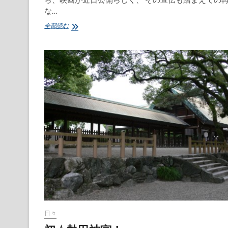
な…
最
全部読む
近
の
夕
方
ド
ラ
マ
☆
日々