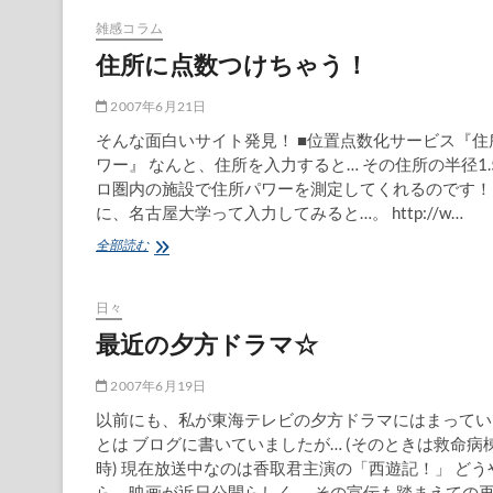
来
て
雑感コラム
い
住所に点数つけちゃう！
ま
す
☆
2007年6月21日
そんな面白いサイト発見！ ■位置点数化サービス『住
ワー』 なんと、住所を入力すると… その住所の半径1.
ロ圏内の施設で住所パワーを測定してくれるのです！
に、名古屋大学って入力してみると…。 http://w…
住
全部読む
所
に
点
日々
数
最近の夕方ドラマ☆
つ
け
ち
2007年6月19日
ゃ
以前にも、私が東海テレビの夕方ドラマにはまってい
う！
とは ブログに書いていましたが… (そのときは救命病棟
時) 現在放送中なのは香取君主演の「西遊記！」 どう
ら、映画が近日公開らしく、 その宣伝も踏まえての