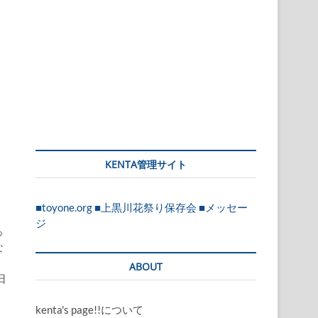
KENTA管理サイト
■toyone.org
■上黒川花祭り保存会
■メッセー
ジ
っ
な
り
ABOUT
日
kenta's page!!について