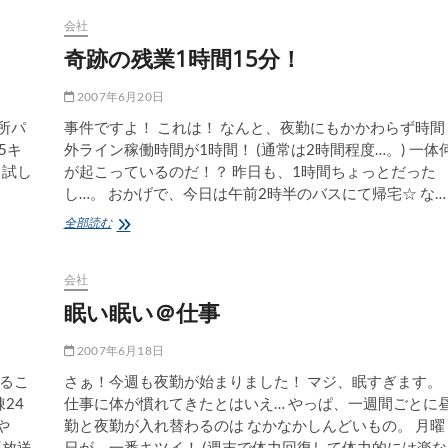
☆
～
会社
そ
奇跡の残業1時間15分！
こ
に
先
2007年6月20日
生
所パ
事件ですよ！ これは！ なんと、夜勤にもかかわらず時間
か
5キ
外ライン稼働時間が1時間！ (通常は2時間程度…。) 一体
ら
の
 試し
が起こっているのだ！？ 昨日も、1時間ちょっとだった
メ
し…。 おかげで、今日は午前2時半のバスにて帰宅☆ な…
ー
ル
奇
全部読む
が
跡
ｗ
の
～
残
会社
業
眠い眠い＠仕事
1
時
間
2007年6月18日
15
るこ
さぁ！今週も夜勤が始まりました！ マジ、眠すぎます。
分！
24
仕事に体が慣れてきたとはいえ… やっぱ、一週間ごとに
や
勤と夜勤が入れ替わるのは なかなかしんどいもの。 月曜
再放送
日が、一番キツイ！ (週末で体力回復して体力的には楽な