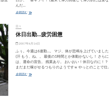
んだ…
眠
全部読む
い
眠
い
日々
＠
休日出勤…疲労困憊
仕
事
2007年6月16日
ふぅ。今週は6連勤…。 マジ、体が悲鳴を上げていました
(汗 もう、ね、。 最後の1時間とか体動かないし！ さらに
は、運命の宣告。 残業あり。 おいおい！休日なのに！？
まだまだ稼がせるつもりのようですｗ やっとのことで仕
休
全部読む
日
出
勤…
疲
労
困
憊