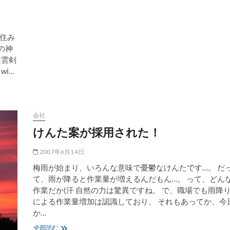
間住み
の神
叢雲剣
wi…
会社
けんた案が採用された！
2007年6月14日
梅雨が始まり、いろんな意味で憂鬱なけんたです…。 だ
て、雨が降ると作業量が増えるんだもん…。 って、どん
作業だか(汗 自然の力は驚異ですね。 で、職場でも雨降
による作業量増加は認識しており、 それもあってか、今
か…
け
全部読む