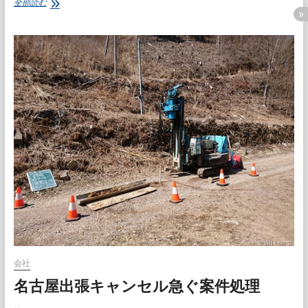
昭
全部読む
和
2
年
の
愛
知
県
職
員
録
会社
名古屋出張キャンセル急ぐ案件処理