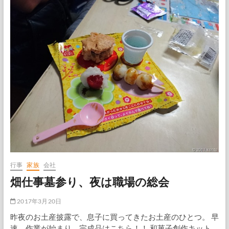
い
衆
と
会
議
3
本
立
て
か
ら
ポ
ン
プ
点
検
行事
家族
会社
畑仕事墓参り、夜は職場の総会
2017年3月20日
昨夜のお土産披露で、息子に買ってきたお土産のひとつ。 早
速、作業が始まり、完成品はこちら！！ 和菓子創作キット。