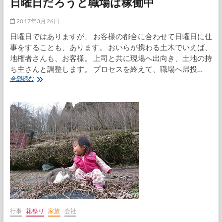
日曜日だろうと職場は稼働中
2017年3月26日
日曜日ではありますが、 お客様の都合に合わせて日曜日に仕
事をすることも、あります。 おいらが携わる土木でいえば、
地権者さんも、お客様。 上司と共に現場へ出向き、土地の持
ち主さんと調整します。 プロセスを終えて、職場へ帰投…
日
全部読む
曜
日
だ
ろ
う
と
職
場
は
稼
働
中
行事
花祭り
家族
会社