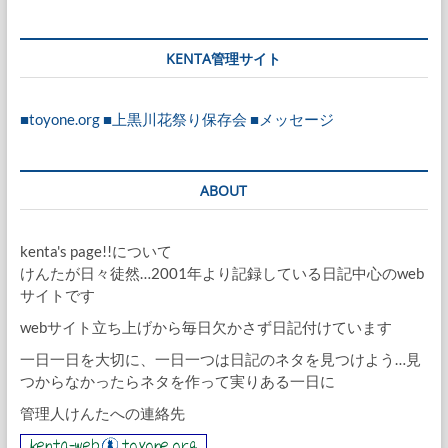
KENTA管理サイト
■toyone.org
■上黒川花祭り保存会
■メッセージ
ABOUT
kenta's page!!について
けんたが日々徒然…2001年より記録している日記中心のweb
サイトです
webサイト立ち上げから毎日欠かさず日記付けています
一日一日を大切に、一日一つは日記のネタを見つけよう…見
つからなかったらネタを作って実りある一日に
管理人けんたへの連絡先