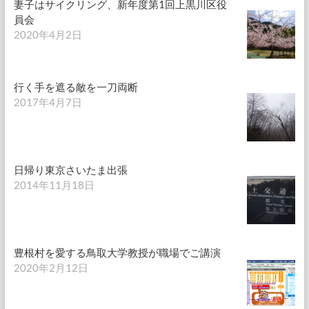
妻子はサイクリング、新年度第1回上黒川区役
員会
2020年4月2日
行く手を遮る敵を一刀両断
2017年4月7日
日帰り東京さいたま出張
2014年11月18日
豊根村を愛する鳥取大学教授が職場でご講演
2020年2月12日