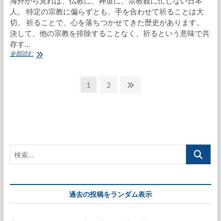
海外から見れば、仏教に、神道に、宗教観に忙しない日本
人。 特定の宗教に偏らずとも、手を合わせて祈ることは大
切。 祈ることで、心を落ちつかせてきた歴史があります。
決して、他の宗教を排除することなく、祈るという意味で共
存す…
砥
全部読む
鹿
神
投
社
固
固
次
1
2
へ
定
定
の
稿
家
ペ
ペ
ペ
族
の
で
ー
ー
ー
参
ペ
ジ
ジ
ジ
拝
ー
検
ジ
索…
送
り
過去の投稿をランダム表示