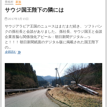
豊根村
家族
サウジ国王陛下の隣には
2017年3月15日
サウジアラビア王国のニュースはまだまだ続き、 ソフトバン
クの孫社長と会談がありました。 孫社長、サウジ国王と会談
企業首脳ら関係強化アピール：朝日新聞デジタル …っ
と！！！ 朝日新聞紙面のデジタル版に掲載された国王陛下
の…
サ
全部読む
ウ
ジ
国
王
陛
下
の
隣
に
は