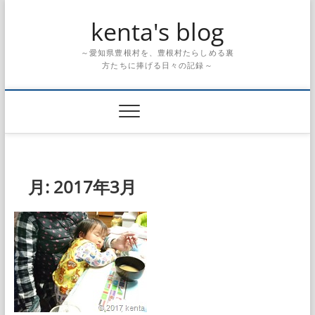
Skip
kenta's blog
to
content
～愛知県豊根村を、豊根村たらしめる裏
方たちに捧げる日々の記録～
月:
2017年3月