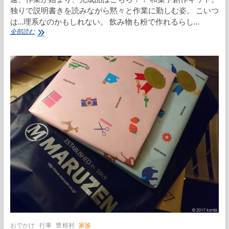
独りで説明書きを読みながら黙々と作業に勤しむ姿。 こいつ
は…理系なのかもしれない。 飲み物も粉で作れるらし…
畑
全部読む
仕
事
墓
参
り、
夜
は
職
場
の
総
会
おでかけ
行事
豊根村
家族