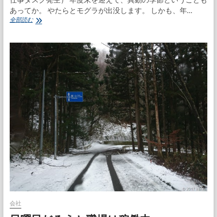
エ
あってか。 やたらとモグラが出没します。 しかも、年…
ボ
も
全部読む
年
ぐ
度
ら
末
た
総
た
会
き
プ
ち
レ
ゅ
ゼ
う
ン
会社