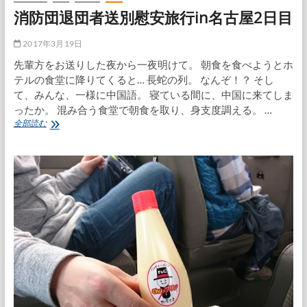
消防団退団者送別慰安旅行in名古屋2日目
2017年3月19日
先輩方をお送りした夜から一夜明けて。 朝食を食べようとホ
テルの食堂に降りてくると… 長蛇の列。 なんぞ！？ そし
て、みんな、一様に中国語。 寝ている間に、中国に来てしま
ったか。 混み合う食堂で朝食を取り、身支度調える。 …
消
全部読む
防
団
退
団
者
送
別
慰
安
旅
行
in
名
古