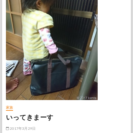
回
目
は
完
成
型
で
家族
いってきまーす
2017年3月29日