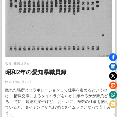
ー
ズ
を
求
め
て
出
張
会社
雑感コラム
昭和2年の愛知県職員録
2017年3月23日
離れた場所とコラボレーションして仕事を進めるというの
は、 情報交換によるタイムラグをいかに縮めるかが勝負どこ
ろ。 特に、短納期案件ほど。 お互いに、複数の仕事を抱え
ていると、タイミングが合わずにタイムラグとなって苦しみ
ま…