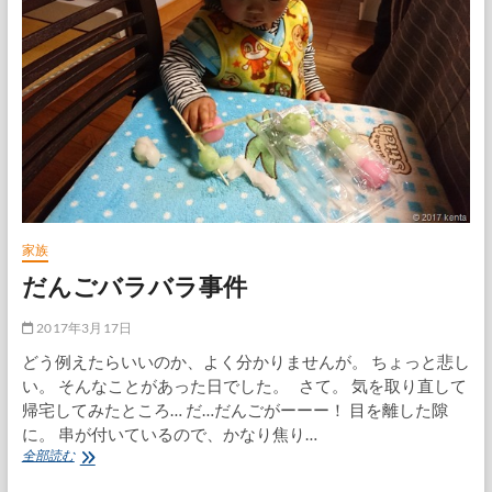
安
旅
行
in
名
古
屋
1
日
目
家族
だんごバラバラ事件
2017年3月17日
どう例えたらいいのか、よく分かりませんが。 ちょっと悲し
い。 そんなことがあった日でした。 さて。 気を取り直して
帰宅してみたところ… だ…だんごがーーー！ 目を離した隙
に。 串が付いているので、かなり焦り…
だ
全部読む
ん