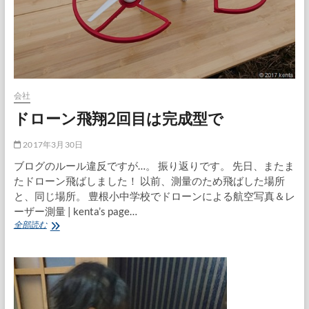
労
会
会社
ドローン飛翔2回目は完成型で
2017年3月30日
ブログのルール違反ですが…。 振り返りです。 先日、またま
たドローン飛ばしました！ 以前、測量のため飛ばした場所
と、同じ場所。 豊根小中学校でドローンによる航空写真＆レ
ーザー測量 | kenta’s page…
ド
全部読む
ロ
ー
ン
飛
翔
2