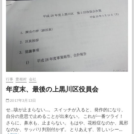
役
員
会
行事
豊根村
会社
年度末、最後の上黒川区役員会
2017年3月13日
せ…咳が止まらない…。 スイッチが入ると、発作的になり、
自分の意思で止めることが出来ない。 これが一番ツライ！
さらに、鼻水も、止まらない。 もはや、花粉症なのか、風邪
なのか、サッパリ判別付かず。 とりあえず、苦しいシー…