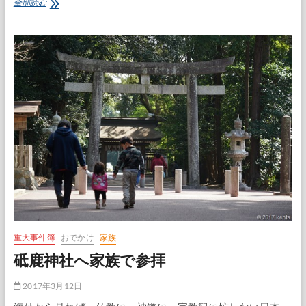
年
全部読む
度
末、
最
後
の
上
黒
川
区
役
員
会
重大事件簿
おでかけ
家族
砥鹿神社へ家族で参拝
2017年3月12日