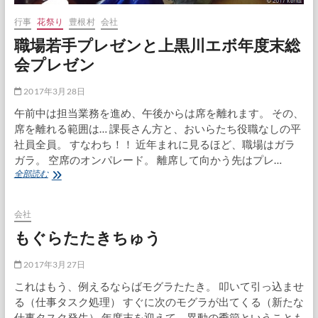
行事
花祭り
豊根村
会社
職場若手プレゼンと上黒川エボ年度末総
会プレゼン
2017年3月28日
午前中は担当業務を進め、午後からは席を離れます。 その、
席を離れる範囲は… 課長さん方と、おいらたち役職なしの平
社員全員。 すなわち！！ 近年まれに見るほど、職場はガラ
ガラ。 空席のオンパレード。 離席して向かう先はプレ…
職
全部読む
場
若
手
会社
プ
もぐらたたきちゅう
レ
ゼ
ン
2017年3月27日
と
これはもう、例えるならばモグラたたき。 叩いて引っ込ませ
上
る（仕事タスク処理） すぐに次のモグラが出てくる（新たな
黒
川
仕事タスク発生） 年度末を迎えて、異動の季節ということも