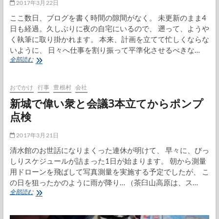
2017年3月22日
ここ数日、ブログを書く時間の隙間がなく。 未更新のまま4
日も経過。久しぶりに夜の自宅にいるので、 遡って、ようや
く執筆に取り掛かれます。 本来、計画を立てて忙しくならな
いように、 日々へ仕事を割り振って平準化させるべきな…
名
全部読む
古
屋
出
おでかけ
行事
豊根村
会社
張
新城で偉い衆と会議3本立てからポンプ
キ
ャ
点検
ン
セ
2017年3月21日
ル
急
清水館のお世話になりまくった連休が明けて、 早々に、びっ
ぐ
しりスケジュールが詰まった1日が始まります。 朝から測量
案
用ドローンを飛ばして写真測量を実施する予定でしたが、 こ
件
の日を狙ったかのように雨が降り… （茶臼山高原は、ス…
処
理
新
全部読む
城
で
偉