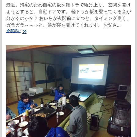
最近、帰宅のため自宅の坂を軽トラで駆け上り、 玄関を開け
ようとすると、自動ドアです。 軽トラが坂を登ってくる音が
分かるのか？？ おいらが玄関前に立つと、タイミング良く、
ガラガラ～～っと、娘が扉を開けてくれます。 お父さ…
い
全部読む
っ
て
き
ま
ー
す