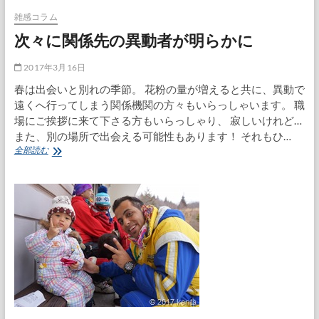
ご
バ
雑感コラム
ラ
次々に関係先の異動者が明らかに
バ
ラ
事
2017年3月16日
件
春は出会いと別れの季節。 花粉の量が増えると共に、異動で
遠くへ行ってしまう関係機関の方々もいらっしゃいます。 職
場にご挨拶に来て下さる方もいらっしゃり、 寂しいけれど…
また、別の場所で出会える可能性もあります！ それもひ…
次々
全部読む
に
関
係
先
の
異
動
者
が
明
ら
か
に