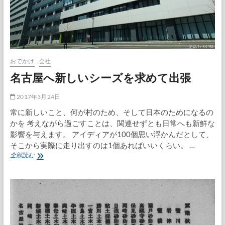
り
打
合
せ
おでかけ
会社
名古屋へ新しいシーズを求めて出張
2017年3月24日
常に新しいこと、何が村のため、そして日本のためになるの
かを 考えながら過ごすことは、関連せずとも日常へも新鮮な
影響を与えます。 アイディアが100個思い浮かんだとして、
そこから実際に走り出すのは1個あればいいくらい。 …
名
全部読む
古
屋
へ
新
し
い
シ