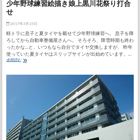
少年野球練習絵描き娘上黒川花祭り打合
せ
2017年3月25日
軽トラに息子と夏タイヤを載せて少年野球練習へ。 息子を降
ろしてから自動車整備屋さんへ。 そろそろ、降雪時期も終わ
ったかな…と、いつもなら自分でタイヤ交換しますが、 昨年
使っていた夏タイヤはスリップサインが出始めています。…
少
全部読む
年
野
球
練
習
絵
描
き
娘
上
黒
川
花
祭