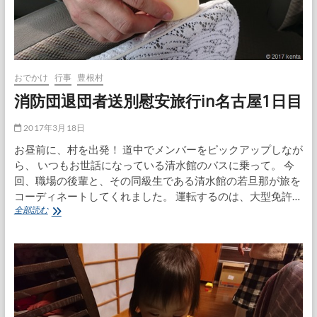
屋
2
日
目
おでかけ
行事
豊根村
消防団退団者送別慰安旅行in名古屋1日目
2017年3月18日
お昼前に、村を出発！ 道中でメンバーをピックアップしなが
ら、 いつもお世話になっている清水館のバスに乗って。 今
回、職場の後輩と、その同級生である清水館の若旦那が旅を
コーディネートしてくれました。 運転するのは、大型免許…
消
全部読む
防
団
退
団
者
送
別
慰