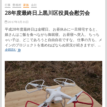
行事
豊根村
家族
会社
28年度最終日上黒川区役員会慰労会
2017年3月31日
平成28年度最終日は金曜日。 お昼休みに一旦帰宅すると、
娘さんはご飯を食べながら御就寝。 お昼寝へ突入。 ちっち
ゃい子は、どこであろうと自由自在ですな。 仕事の方も、メ
インのプロジェクトを進めねばならぬ状況が続きますが、…
28
全部読む
年
度
最
終
日
上
黒
川
区
役
員
会
慰