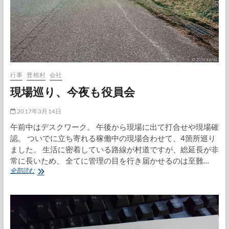
行事
豊根村
会社
現場巡り、今夜も役員会
2017年3月14日
午前中はデスクワーク。 午後から現場に出て打合せや現場確
認。 ついでに立ち寄れる稼働中の現場合わせて、4箇所巡り
ました。 生活に密着している路線が村道ですが、総延長が非
常に長いため、 全てに管理の目を行き届かせるのは至難…
現
全部読む
場
巡
り、
今
夜
も