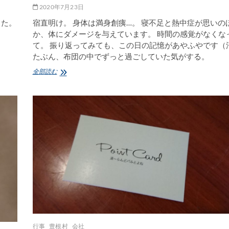
い
2020年7月23日
そ
した。
宿直明け。 身体は満身創痍…。 寝不足と熱中症が思いの
し
か、体にダメージを与えています。 時間の感覚がなくな
む
て。 振り返ってみても、この日の記憶があやふやです（
たぶん、布団の中でずっと過ごしていた気がする。
宿
全部読む
直
明
け、
動
け
ず
行事
豊根村
会社