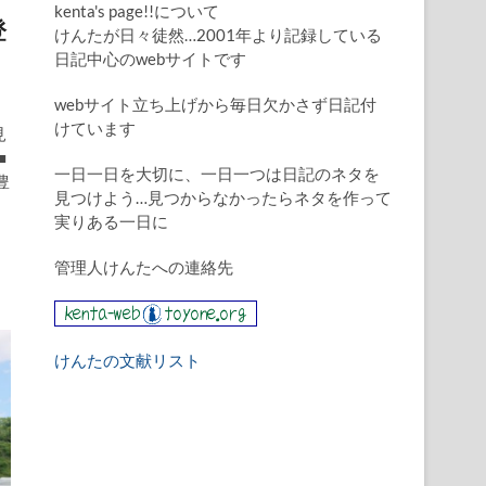
kenta's page!!について
登
けんたが日々徒然…2001年より記録している
日記中心のwebサイトです
webサイト立ち上げから毎日欠かさず日記付
けています
見
■
一日一日を大切に、一日一つは日記のネタを
豊
見つけよう…見つからなかったらネタを作って
。
実りある一日に
管理人けんたへの連絡先
けんたの文献リスト