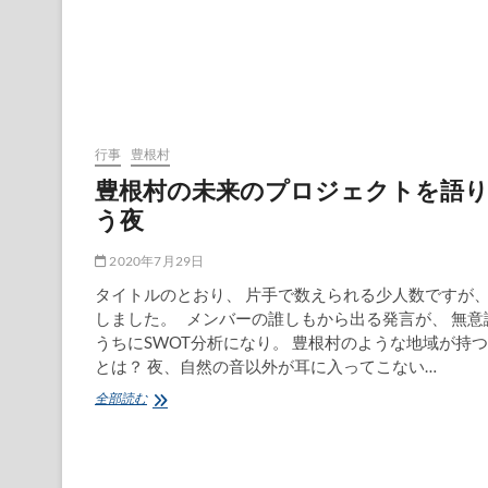
園
夕
涼
み
会
中
止
で、
行事
豊根村
長
豊根村の未来のプロジェクトを語
男
う夜
が
臨
時
2020年7月29日
出
店
タイトルのとおり、 片手で数えられる少人数ですが
しました。 メンバーの誰しもから出る発言が、 無意
うちにSWOT分析になり。 豊根村のような地域が持
とは？ 夜、自然の音以外が耳に入ってこない…
豊
全部読む
根
村
の
未