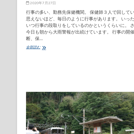
2020年7月27日
行事の多い、勤務先保健機関。 保健師３人で回して
思えないほど、毎日のように行事があります。 いっ
いつ行事の段取りをしているのかというくらいに。 
今日も朝から大雨警報が出続けています。 行事の開
断、保…
大
全部読む
雨
警
報
で
延
期、
午
後
か
ら
会
議
3.5
本
立
て