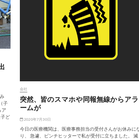
出
会社
み
突然、皆のスマホや同報無線からアラ
（子
ームが
らア
た子ど
2020年7月30日
今日の医療機関は、医療事務担当の受付さんがお休みに
り、 急遽、ピンチヒッターで私が受付に立ちました。 滅