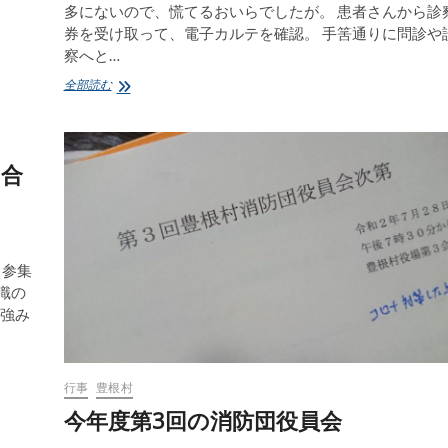
多にないので、慌てるおいらでしたが。 患者さんから診
券を受け取って、電子カルテを確認。 手筈通りに問診や
察へと…
突
全部読む
然、
皆
の
ス
り合
マ
ホ
や
同
報
無
、参集
線
識の
か
つ強み
ら
ア
ラ
ー
行事
豊根村
ム
が
今年度第3回の消防団役員会