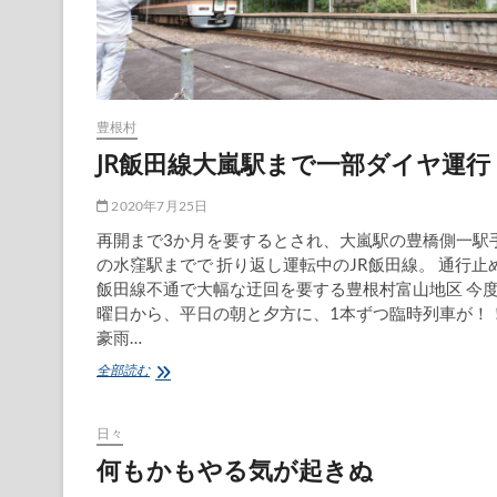
豊根村
JR飯田線大嵐駅まで一部ダイヤ運行
2020年7月25日
再開まで3か月を要するとされ、大嵐駅の豊橋側一駅
の水窪駅までで 折り返し運転中のJR飯田線。 通行止
飯田線不通で大幅な迂回を要する豊根村富山地区 今
曜日から、平日の朝と夕方に、1本ずつ臨時列車が！！
豪雨…
JR
全部読む
飯
田
線
日々
大
何もかもやる気が起きぬ
嵐
駅