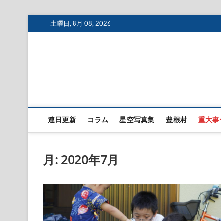
Skip
土曜日, 8月 08, 2026
to
content
連日更新
コラム
星空写真集
豊根村
重大事
月:
2020年7月