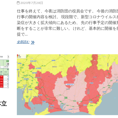
2020年7月28日
仕事を終えて、今夜は消防団の役員会です。 今後の消防
行事の開催内容を検討。 現段階で、新型コロナウイルス
染症が大きく拡大傾向にあるため、 先の行事予定の開催
断をすることが非常に難しい。 けれど、基本的に開催を
提で…
今
全部読む
年
度
第
3
回
の
消
防
団
役
員
会
本立