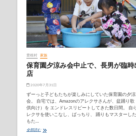
豊根村
家族
保育園夕涼み会中止で、長男が臨時
店
2020年7月31日
ずーっと子どもたちが楽しみにしていた保育園の夕涼
会。 自宅では、Amazonのアレクサさんが、盆踊り歌
供向け）を エンドレスリピートしてきた数日間。 自
レクサを使いこなし、ばっちり、 踊りもマスターし
もた…
保
全部読む
育