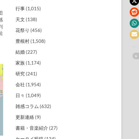
行事
(1,015)
団
天文
(138)
感
判
花祭り
(456)
前
豊根村
(1,508)
結婚
(227)
家族
(1,174)
研究
(241)
会社
(1,954)
日々
(1,049)
雑感コラム
(632)
更新連絡
(9)
書籍・音楽紹介
(27)
ケータイ投稿
(134)