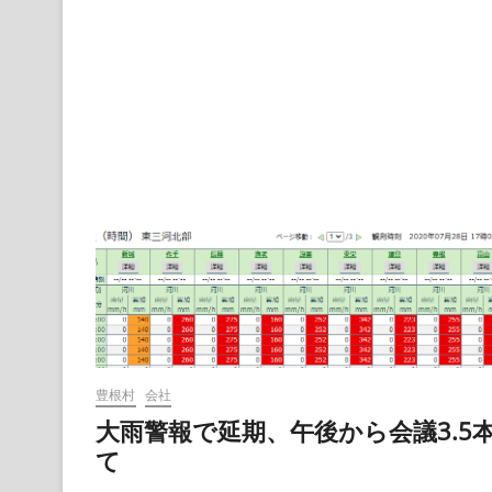
来
の
プ
ロ
ジ
ェ
ク
ト
を
語
り
合
う
夜
豊根村
会社
大雨警報で延期、午後から会議3.5
て