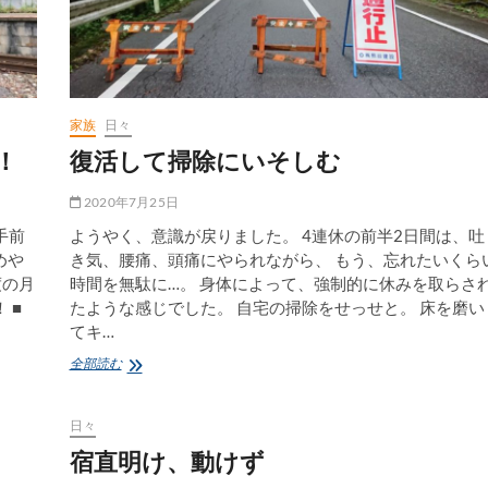
こ
と
な
ん
て
あ
家族
日々
っ
た
！
復活して掃除にいそしむ
か？
2020年7月25日
手前
ようやく、意識が戻りました。 4連休の前半2日間は、吐
めや
き気、腰痛、頭痛にやられながら、 もう、忘れたいくら
度の月
時間を無駄に…。 身体によって、強制的に休みを取らさ
 ■
たような感じでした。 自宅の掃除をせっせと。 床を磨い
てキ…
復
全部読む
活
し
て
日々
掃
宿直明け、動けず
除
に