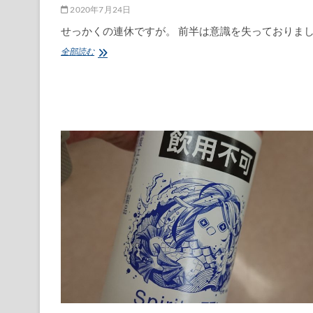
ま
2020年7月24日
で
せっかくの連休ですが。 前半は意識を失っておりま
一
部
何
全部読む
ダ
も
イ
か
ヤ
も
運
や
行！
る
気
が
起
き
ぬ