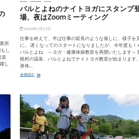
パルとよねのナイトヨガにスタンプ
の
場、夜はZoomミーティング
2020年7月21日
仕事を終えて、半ば仕事の延長のような催しに、様子を
業所
に。 遅くなってのスタートになりましたが、今年度も！ 
制もし
パルとよね ～ヨガ・健康体操教室を再開いたします～ 
設楽
根村の温泉、パルとよねでナイトヨガ教室が始まります
躍し
身体…
パ
全部読む
ル
と
よ
ね
の
ナ
イ
ト
ヨ
ガ
に