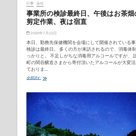
行事
会社
事業所の検診最終日、午後はお茶畑
剪定作業、夜は宿直
2020年7月22日
本日、勤務先保健機関を会場にして開催されている事
検診は最終日。 多くの方が来訪されるので、消毒体
っかりと。 不足しがちな消毒用アルコールですが、 
町の関谷醸造さまから寄付頂いたアルコールが大変活
ておりま…
事
全部読む
業
所
の
検
診
最
終
日、
午
後