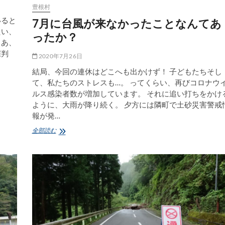
豊根村
いると
7月に台風が来なかったことなんてあ
たい、
ったか？
さあ、
催判
2020年7月26日
結局、今回の連休はどこへも出かけず！ 子どもたちそし
て、私たちのストレスも…。 ってくらい、再びコロナウ
ルス感染者数が増加しています。 それに追い打ちをかけ
ように、大雨が降り続く。 夕方には隣町で土砂災害警戒
報が発…
7
全部読む
月
に
台
風
が
来
な
か
っ
た