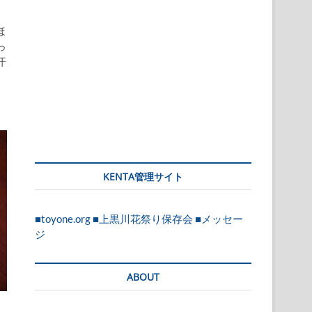
ほ
っ
汗
KENTA管理サイト
■toyone.org
■上黒川花祭り保存会
■メッセー
ジ
ABOUT