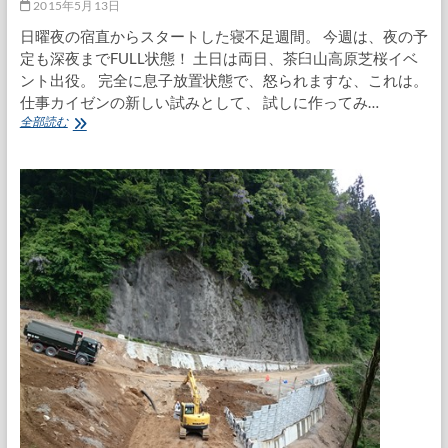
ア
2015年5月13日
ッ
日曜夜の宿直からスタートした寝不足週間。 今週は、夜の予
プ
定も深夜までFULL状態！ 土日は両日、茶臼山高原芝桜イベ
テ
ス
ント出役。 完全に息子放置状態で、怒られますな、これは。
ト
仕事カイゼンの新しい試みとして、 試しに作ってみ…
さ
全部読む
あ、
い
そ
げ
い
そ
げ