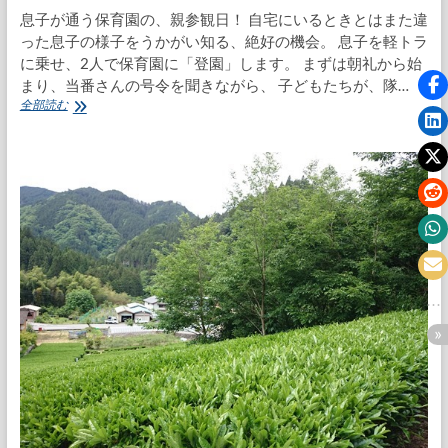
息子が通う保育園の、親参観日！ 自宅にいるときとはまた違
った息子の様子をうかがい知る、絶好の機会。 息子を軽トラ
に乗せ、2人で保育園に「登園」します。 まずは朝礼から始
まり、当番さんの号令を聞きながら、 子どもたちが、隊…
親
全部読む
参
観
か
ら
武
田
先
生
に
召
還
さ
れ