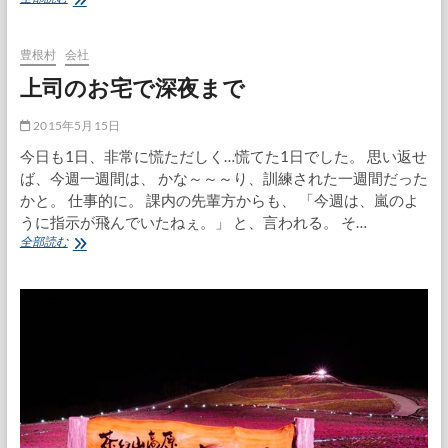
桜
ま
つ
豊根村
会社
り
上司のお宅で深夜まで
で
緑
化
2015年5月15日
木
今日も1日、非常に慌ただしく…慌てた1日でした。 思い返せ
配
ば、今週一週間は、 かな～～～り、訓練された一週間だった
布
かと。 仕事的に。 課内の先輩方からも、 「今週は、嵐のよ
うに指示が飛んでいたねぇ。」 と、言われる。 そ…
上
全部読む
司
の
お
宅
で
深
夜
ま
で