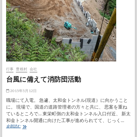
行事
豊根村
会社
台風に備えて消防団活動
2015年5月12日
職場にて入電。 急遽、太和金トンネル(現道）に向かうこと
に。 現場で、国道の道路管理者の方々と共に、 思案を重ね
ているところで… 東栄町側の太和金トンネル入口付近、 新太
和金トンネル開通に向けた工事が進められてて、じっく…
台
全部読む
風
に