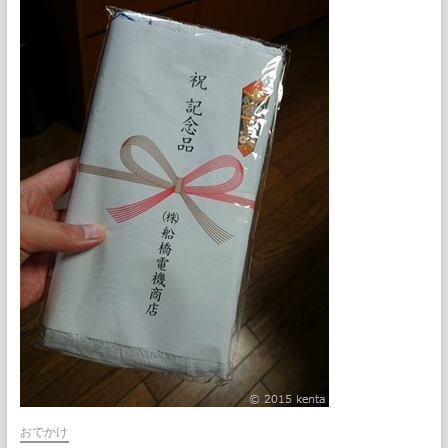
桜
マ
ー
ケ
テ
ィ
ン
グ
おでかけ