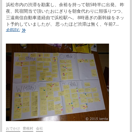
浜松市内の渋滞を勘案し、余裕を持って朝5時半に出発。 昨
夜、民宿間当で頂いたおにぎりを朝食代わりに頬張りつつ、
三遠南信自動車道経由で浜松駅へ。 8時過ぎの新幹線をネッ
ト予約していましたが、 思ったほど渋滞は無く、午前7…
単
全部読む
身
日
帰
り
東
京
出
張
おでかけ
豊根村
会社