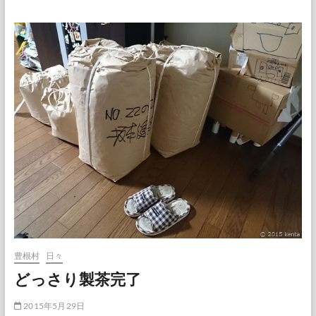
桜
団
子
屋
と
星
空
観
察
会
豊根村
日々
どっさり製茶完了
2015年5月29日