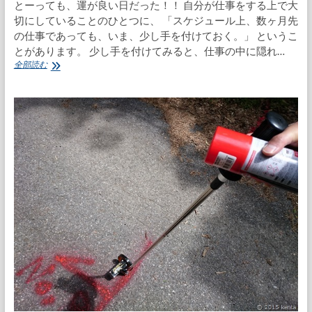
とーっても、運が良い日だった！！ 自分が仕事をする上で大
切にしていることのひとつに、 「スケジュール上、数ヶ月先
の仕事であっても、いま、少し手を付けておく。」 というこ
とがあります。 少し手を付けてみると、仕事の中に隠れ…
先
全部読む
行
手
配
で
ラ
ッ
キ
ー