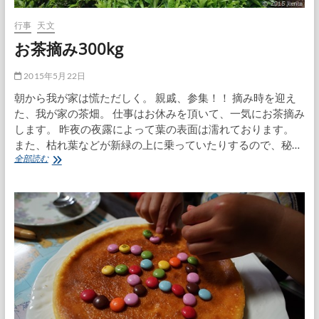
行事
天文
お茶摘み300kg
2015年5月22日
朝から我が家は慌ただしく。 親戚、参集！！ 摘み時を迎え
た、我が家の茶畑。 仕事はお休みを頂いて、一気にお茶摘み
します。 昨夜の夜露によって葉の表面は濡れております。
また、枯れ葉などが新緑の上に乗っていたりするので、秘…
お
全部読む
茶
摘
み
300kg