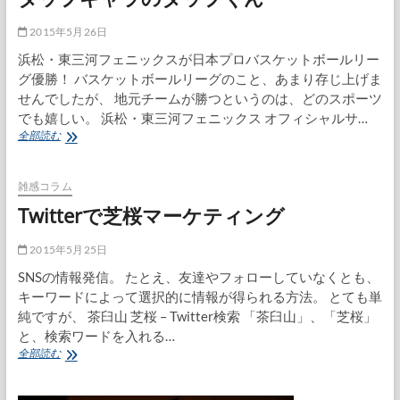
2015年5月26日
浜松・東三河フェニックスが日本プロバスケットボールリー
グ優勝！ バスケットボールリーグのこと、あまり存じ上げま
せんでしたが、 地元チームが勝つというのは、どのスポーツ
でも嬉しい。 浜松・東三河フェニックス オフィシャルサ…
タ
全部読む
ッ
プ
キ
雑感コラム
ャ
Twitterで芝桜マーケティング
ラ
の
タ
2015年5月25日
ッ
SNSの情報発信。 たとえ、友達やフォローしていなくとも、
プ
キーワードによって選択的に情報が得られる方法。 とても単
く
ん
純ですが、 茶臼山 芝桜 – Twitter検索 「茶臼山」、「芝桜」
と、検索ワードを入れる…
Twitter
全部読む
で
芝