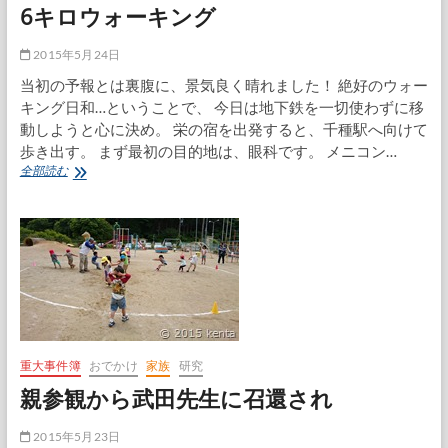
6キロウォーキング
2015年5月24日
当初の予報とは裏腹に、景気良く晴れました！ 絶好のウォー
キング日和…ということで、 今日は地下鉄を一切使わずに移
動しようと心に決め。 栄の宿を出発すると、千種駅へ向けて
歩き出す。 まず最初の目的地は、眼科です。 メニコン…
6
全部読む
キ
ロ
ウ
ォ
ー
キ
ン
グ
重大事件簿
おでかけ
家族
研究
親参観から武田先生に召還され
2015年5月23日