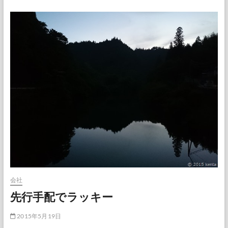
看
板
消
滅
会社
先行手配でラッキー
2015年5月19日