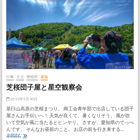
行事
天文
豊根村
家族
芝桜団子屋と星空観察会
2015年5月30日
茶臼山高原の芝桜まつり。 商工会青年部で出店している団子
屋さんお手伝いへ！ 天気が良くて、暑くなりそう。 風が吹
いて空気が風に当たるとヒンヤリ。 さすが、愛知県のてっぺ
んです。 そんなお昼前のこと。 お店の前を行き来する…
芝
全部読む