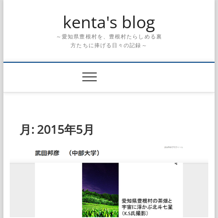
Skip
kenta's blog
to
content
～愛知県豊根村を、豊根村たらしめる裏
方たちに捧げる日々の記録～
月:
2015年5月