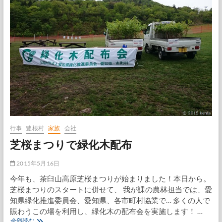
屋
さ
ん
行事
豊根村
家族
会社
芝桜まつりで緑化木配布
2015年5月16日
今年も、茶臼山高原芝桜まつりが始まりました！本日から。
芝桜まつりのスタートに併せて、 我が課の農林担当では、愛
知県緑化推進委員会、愛知県、各市町村協業で… 多くの人で
賑わうこの場を利用し、緑化木の配布会を実施します！ …
芝
全部読む