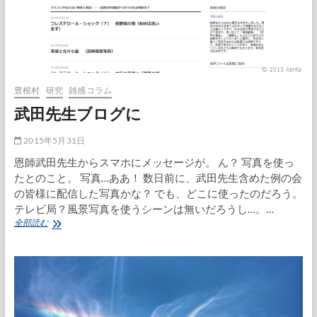
豊根村
研究
雑感コラム
武田先生ブログに
2015年5月31日
恩師武田先生からスマホにメッセージが。 ん？ 写真を使っ
たとのこと。 写真…ああ！ 数日前に、武田先生含めた例の会
の皆様に配信した写真かな？ でも、どこに使ったのだろう。
テレビ局？風景写真を使うシーンは無いだろうし…。…
武
全部読む
田
先
生
ブ
ロ
グ
に