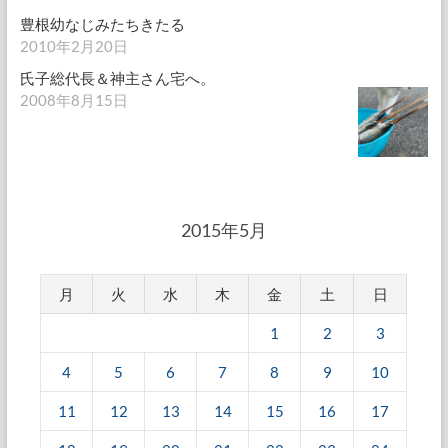
豊根幼なじみたちきたる
2010年2月20日
氏子総代長＆神主さん宅へ。
2008年8月15日
2015年5月
月
火
水
木
金
土
日
1
2
3
4
5
6
7
8
9
10
11
12
13
14
15
16
17