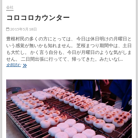
会社
コロコロカウンター
2015年5月18日
豊根村民の多くの方にとっては、 今日は休日明けの月曜日と
いう感覚が無いかも知れません。 芝桜まつり期間中は、土日
も大忙し。 かく言う自分も、今日が月曜日のような気がしま
せん。 二日間出張に行ってて、帰ってきた。みたいな(…
コ
全部読む
ロ
コ
ロ
カ
ウ
ン
タ
ー