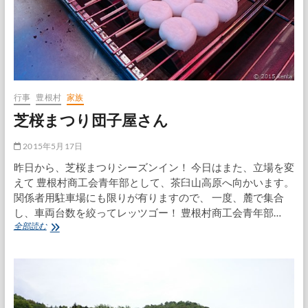
行事
豊根村
家族
芝桜まつり団子屋さん
2015年5月17日
昨日から、芝桜まつりシーズンイン！ 今日はまた、立場を変
えて 豊根村商工会青年部として、茶臼山高原へ向かいます。
関係者用駐車場にも限りが有りますので、 一度、麓で集合
し、車両台数を絞ってレッツゴー！ 豊根村商工会青年部…
芝
全部読む
桜
ま
つ
り
団
子