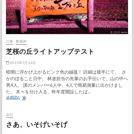
行事
豊根村
芝桜の丘ライトアップテスト
2015年5月14日
暗闇に浮かび上がるピンク色の絨毯！ 詳細は後半にて。 さ
かのぼること日中。 林道担当の先輩のお手伝いで、山の中へ
男4人。 課のメンバー6人中、4人で簡易測量に出かけまし
た。 木々を分け入る、昨年度開設したば…
芝
全部読む
桜
の
丘
会社
ラ
さあ、いそげいそげ
イ
ト