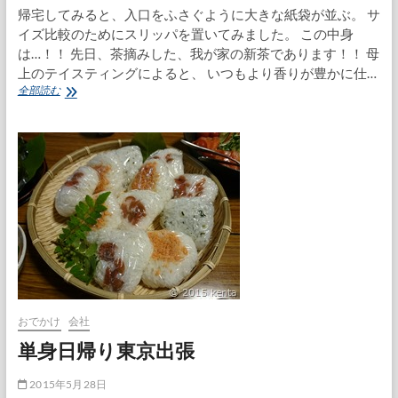
帰宅してみると、入口をふさぐように大きな紙袋が並ぶ。 サ
イズ比較のためにスリッパを置いてみました。 この中身
は…！！ 先日、茶摘みした、我が家の新茶であります！！ 母
上のテイスティングによると、 いつもより香りが豊かに仕…
ど
全部読む
っ
さ
り
製
茶
完
了
おでかけ
会社
単身日帰り東京出張
2015年5月28日