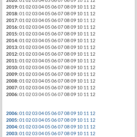
2020
:
01
02
03
04
05
06
07
08
09
10
11
12
2019
:
01
02
03
04
05
06
07
08
09
10
11
12
2018
:
01
02
03
04
05
06
07
08
09
10
11
12
2017
:
01
02
03
04
05
06
07
08
09
10
11
12
2016
:
01
02
03
04
05
06
07
08
09
10
11
12
2015
:
01
02
03
04
05
06
07
08
09
10
11
12
2014
:
01
02
03
04
05
06
07
08
09
10
11
12
2013
:
01
02
03
04
05
06
07
08
09
10
11
12
2012
:
01
02
03
04
05
06
07
08
09
10
11
12
2011
:
01
02
03
04
05
06
07
08
09
10
11
12
2010
:
01
02
03
04
05
06
07
08
09
10
11
12
2009
:
01
02
03
04
05
06
07
08
09
10
11
12
2008
:
01
02
03
04
05
06
07
08
09
10
11
12
2007
:
01
02
03
04
05
06
07
08
09
10
11
12
2006
:
01
02
03
04
05
06
07
08
09
10
11
12
2006
:
01
02
03
04
05
06
07
08
09
10
11
12
2005
:
01
02
03
04
05
06
07
08
09
10
11
12
2004
:
01
02
03
04
05
06
07
08
09
10
11
12
2003
:
01
02
03
04
05
06
07
08
09
10
11
12