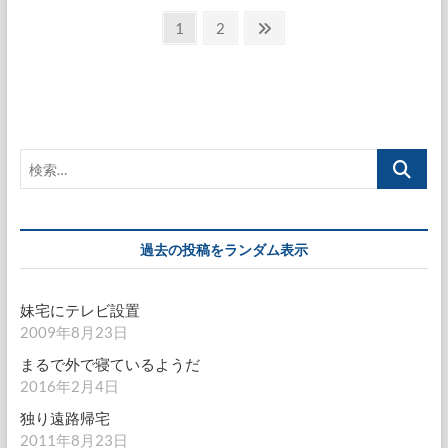
投
備
固
固
次
1
2
え
定
定
の
稿
て
ペ
ペ
ペ
消
の
防
ー
ー
ー
団
ペ
ジ
ジ
ジ
活
動
ー
検
ジ
索…
送
り
過去の投稿をランダム表示
妹宅にテレビ設置
2009年8月23日
まるで外で寝ているようだ
2016年2月4日
独り遠路帰宅
2011年8月23日