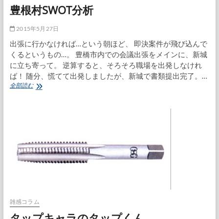
豊根村SWOT分析
2015年5月27日
出張に行かなければ…という朝ほど、 即決案件が飛び込んで
くるというもの…。 豊橋市内での会議出張をメインに、新城
に立ち寄って。 逆算すると、そろそろ職場を出発しなけれ
ば！ 随分、慌てて出発しましたが、新城で書類提出完了。…
豊
全部読む
根
村
SWOT
分
析
雑感コラム
タップキャラのタップくん