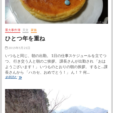
重大事件簿
天文
家族
ひとつ年を重ね
2015年5月21日
いつもと同じ、朝の出勤。 1日の仕事スケジュールを立てつ
つ、 行き交う人と朝のご挨拶。 課長さんが出勤され 「おは
ようございます！」 いつものとおりの朝の挨拶。 すると…課
長さんから 「ハカセ、おめでとう！」 ん！？ 何…
ひ
全部読む
と
つ
年
を
重
ね