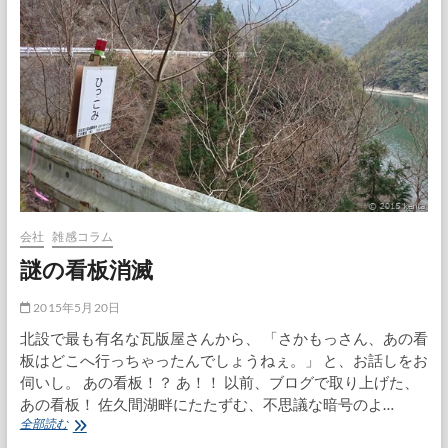
会社
雑感コラム
謎の看板消滅
2015年5月20日
北設で最も有名な瓦版屋さんから、 「さかもっさん、あの看
板はどこへ行っちゃったんでしょうねぇ。」 と、お話しをお
伺いし。 あの看板！？ あ！！ 以前、ブログで取り上げた、
あの看板！ 佐久間湖畔にたたずむ、不思議な暗号のよ…
謎
全部読む
の