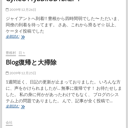
2009年12月26日
ジャイアントへ到着!! 豊根から四時間弱でした〜 ただいま、
同僚の到着を待ってます。 さあ、これから滑るぞ☆ 以上、
ケータイ投稿でした
@=?
全部読む
iso-
2022-
jp?
豊根村
日々
B?
Blog復帰と大掃除
GyRCO1YybDliODYbKEI=?
=
2009年12月25日
1週間近く、日記の更新が止まっておりました。 いろんな方
に、声をかけられましたが… 無事に復帰です！ お待たせしま
した。 私の身に何かがあったわけでもなく、 ブログのシス
テム上の問題でありました。 んで、記事が全く投稿で…
Blog
全部読む
復
帰
と
会社
大