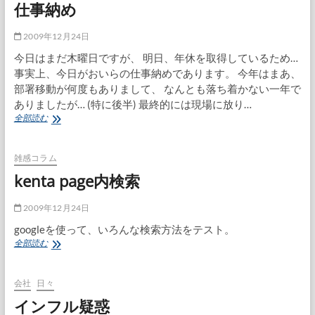
仕事納め
掃
除
2009年12月24日
今日はまだ木曜日ですが、 明日、年休を取得しているため…
事実上、今日がおいらの仕事納めであります。 今年はまあ、
部署移動が何度もありまして、 なんとも落ち着かない一年で
ありましたが… (特に後半) 最終的には現場に放り…
仕
全部読む
事
納
め
雑感コラム
kenta page内検索
2009年12月24日
googleを使って、いろんな検索方法をテスト。
kenta
全部読む
page
内
検
会社
日々
索
インフル疑惑