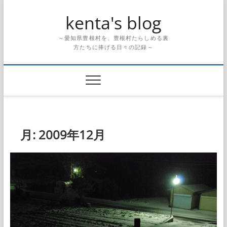
Skip
kenta's blog
to
content
～愛知県豊根村を、豊根村たらしめる裏
方たちに捧げる日々の記録～
月:
2009年12月