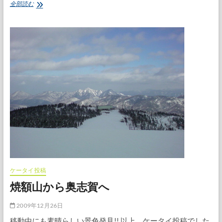
寺
全部読む
子
屋
山
頂
か
ら
ケータイ投稿
焼額山から奥志賀へ
2009年12月26日
移動中にも素晴らしい景色発見!! 以上、ケータイ投稿でした