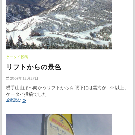
ケータイ投稿
リフトからの景色
2009年12月27日
横手山山頂へ向かうリフトから☆ 眼下には雲海が…☆ 以上、
ケータイ投稿でした
リ
全部読む
フ
ト
か
ら
の
景