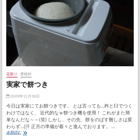
花祭り
豊根村
実家で餅つき
2009年12月30日
今日は実家にてお餅つきです。 とは言っても…杵と臼でつく
わけではなく、 近代的なｗ餅つき機を使用！ これがまた簡
単なんだな～～(笑) しかし、その先、餅をのばす難しさは変
わらず…(汗 正月の準備が着々と進んでおります。 …
実
全部読む
家