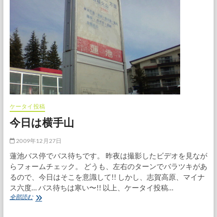
色
ケータイ投稿
今日は横手山
2009年12月27日
蓮池バス停でバス待ちです。 昨夜は撮影したビデオを見なが
らフォームチェック。 どうも、左右のターンでバラツキがあ
るので、今日はそこを意識して!! しかし、志賀高原、マイナ
ス六度… バス待ちは寒い〜!! 以上、ケータイ投稿…
今
全部読む
日
は