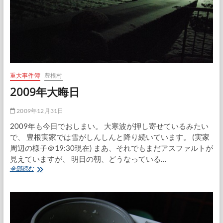
重大事件簿
豊根村
2009年大晦日
2009年12月31日
2009年も今日でおしまい。 大寒波が押し寄せているみたい
で、 豊根実家では雪がしんしんと降り続いています。 (実家
周辺の様子＠19:30現在) まあ、それでもまだアスファルトが
見えていますが、 明日の朝、どうなっている…
2009
全部読む
年
大
晦
日