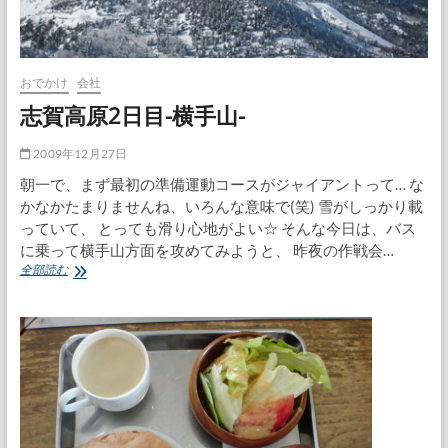
おでかけ
会社
志賀高原2日目-横手山-
2009年12月27日
朝一で、まず最初の準備運動コースがジャイアントって… な
かなかたまりませんね、いろんな意味で(笑) 雪がしっかり載
っていて、 とっても滑り心地がよい☆ そんな今日は、バス
に乗って横手山方面を攻めてみようと、 昨夜の作戦会…
志
全部読む
賀
高
原
2
日
目-
横
手
山-