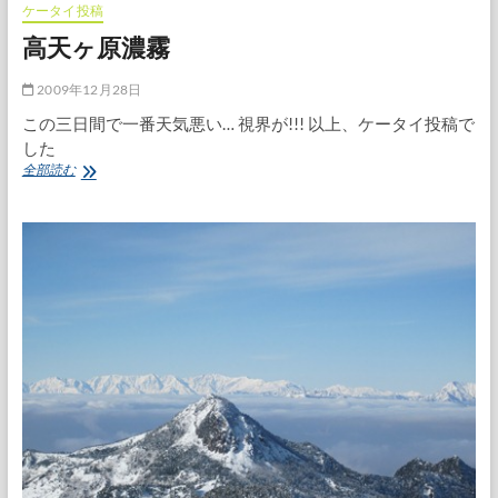
ケータイ投稿
高天ヶ原濃霧
2009年12月28日
この三日間で一番天気悪い… 視界が!!! 以上、ケータイ投稿で
した
高
全部読む
天
ヶ
原
濃
霧