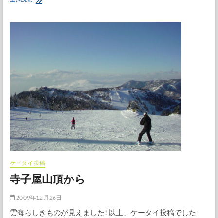
賀
高
原
1
日
目-
奥
志
賀
焼
額
寺
子
屋-
ケータイ投稿
寺子屋山頂から
2009年12月26日
雲海らしきものが見えました! 以上、ケータイ投稿でした