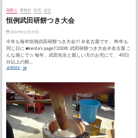
で
餅
花祭り
豊根村
研究
会社
つ
恒例武田研餅つき大会
き
2009年12月29日
今年も毎年恒例武田研餅つき大会!!! ＠名古屋です。 昨年も
同じ日に ■kenta’s page!!2008: 武田研餅つき大会＠名古屋 こ
んな感じで☆ 毎年、武田先生と親しい方のお宅にて、 40臼
分以上の餅…
恒
全部読む
例
武
田
研
餅
つ
き
大
会