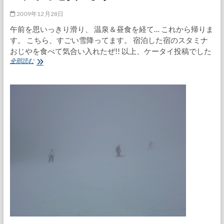
2009年12月28日
午前を思いっきり滑り、 温泉＆昼食を経て… これから帰りま
す。 こちら、すごい雪降ってます。 宿泊した宿のスタミナ
おじやを食べて気合い入れたぜ!! 以上、ケータイ投稿でした
こ
全部読む
れ
か
ら
志
賀
出
ま
す