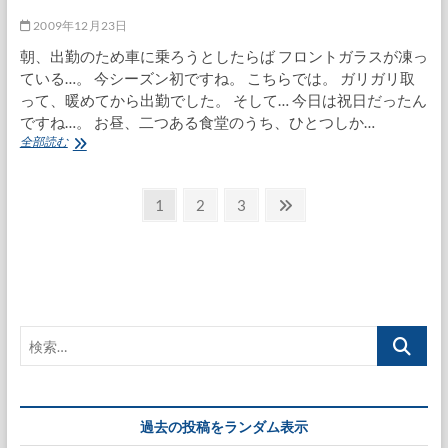
2009年12月23日
朝、出勤のため車に乗ろうとしたらば フロントガラスが凍っ
ている…。 今シーズン初ですね。 こちらでは。 ガリガリ取
って、暖めてから出勤でした。 そして… 今日は祝日だったん
ですね…。 お昼、二つある食堂のうち、ひとつしか…
イ
全部読む
ン
フ
投
ル
固
固
固
次
1
2
3
疑
定
定
定
の
稿
惑
ペ
ペ
ペ
ペ
の
ー
ー
ー
ー
ペ
ジ
ジ
ジ
ジ
ー
検
ジ
索…
送
り
過去の投稿をランダム表示