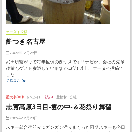
ケータイ投稿
餅つき名古屋
2009年12月29日
武田研繋がりで毎年恒例の餅つきです!! ナゼか、会社の先輩
後輩もゲスト参戦していますが…(笑) 以上、ケータイ投稿で
した
餅
全部読む
つ
き
名
重大事件簿
おでかけ
花祭り
豊根村
会社
古
志賀高原3日目-雲の中-＆花祭り舞習
屋
2009年12月28日
スキー部合宿並みにガンガン滑りまくった同期スキーも今日