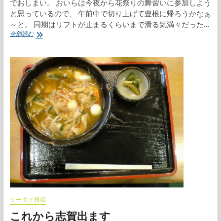
でおしまい。 おいらは今夜から花祭りの舞習いに参加しよう
と思っているので、 午前中で切り上げて豊根に帰ろうかなぁ
～と。 同期はリフトが止まるくらいまで滑る気満々だった…
志
全部読む
賀
高
原
3
日
目-
雲
の
中-
＆
花
祭
り
舞
習
ケータイ投稿
これから志賀出ます