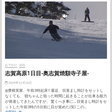
横
手
山
おでかけ
会社
志賀高原1日目-奥志賀焼額寺子屋-
2009年12月26日
@豊根実家、午前3時起床!! 最近、目覚まし時計をセットし
なくても、 朝ちゃんと狙った時間に起きることが出来る能力
が発達してきたんですが、 驚くべき事に… 目覚まし時計をセ
ットした午前3時の5分前に目が覚めた(笑) この…
志
全部読む