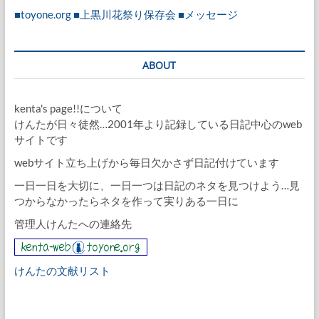
■toyone.org
■上黒川花祭り保存会
■メッセージ
ABOUT
kenta's page!!について
けんたが日々徒然…2001年より記録している日記中心のweb
サイトです
webサイト立ち上げから毎日欠かさず日記付けています
一日一日を大切に、一日一つは日記のネタを見つけよう…見
つからなかったらネタを作って実りある一日に
管理人けんたへの連絡先
けんたの文献リスト