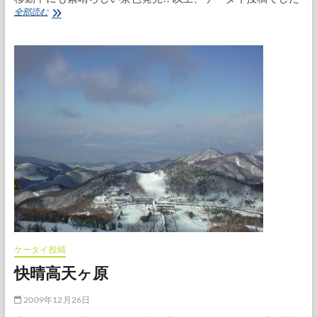
焼
全部読む
額
山
か
ら
奥
志
賀
へ
ケータイ投稿
快晴高天ヶ原
2009年12月26日