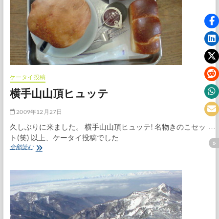
ケータイ投稿
横手山山頂ヒュッテ
2009年12月27日
久しぶりに来ました。 横手山山頂ヒュッテ! 名物きのこセッ
ト(笑) 以上、ケータイ投稿でした
横
全部読む
手
山
山
頂
ヒ
ュ
ッ
テ