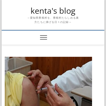
Skip
kenta's blog
to
content
～愛知県豊根村を、豊根村たらしめる裏
方たちに捧げる日々の記録～