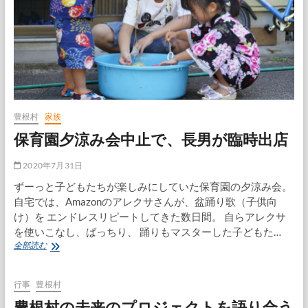
団
行
事
の
打
合
せ
豊根村
家族
保育園夕涼み会中止で、長男が臨時出店
2020年7月31日
ずーっと子どもたちが楽しみにしていた保育園の夕涼み会。
自宅では、Amazonのアレクサさんが、盆踊り歌（子供向
け）を エンドレスリピートしてきた数日間。 自らアレクサ
を使いこなし、ばっちり、 踊りもマスターした子どもた…
保
全部読む
育
園
夕
行事
豊根村
涼
豊根村の未来のプロジェクトを語り合う
み