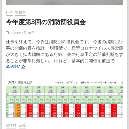
り
合
う
行事
豊根村
夜
今年度第3回の消防団役員会
2020年7月28日
仕事を終えて、今夜は消防団の役員会です。 今後の消防団行
事の開催内容を検討。 現段階で、新型コロナウイルス感染症
が大きく拡大傾向にあるため、 先の行事予定の開催判断をす
ることが非常に難しい。 けれど、基本的に開催を前提で…
今
全部読む
年
度
第
3
回
の
消
防
団
役
員
豊根村
会社
会