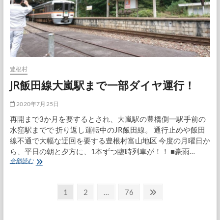
た
こ
と
な
ん
て
あ
っ
豊根村
た
JR飯田線大嵐駅まで一部ダイヤ運行！
か？
2020年7月25日
再開まで3か月を要するとされ、大嵐駅の豊橋側一駅手前の
水窪駅までで 折り返し運転中のJR飯田線。 通行止めや飯田
線不通で大幅な迂回を要する豊根村富山地区 今度の月曜日か
ら、平日の朝と夕方に、1本ずつ臨時列車が！！ ■豪雨…
JR
全部読む
飯
田
投
線
固
固
固
次
1
2
…
76
大
定
定
定
の
稿
嵐
ペ
ペ
ペ
ペ
駅