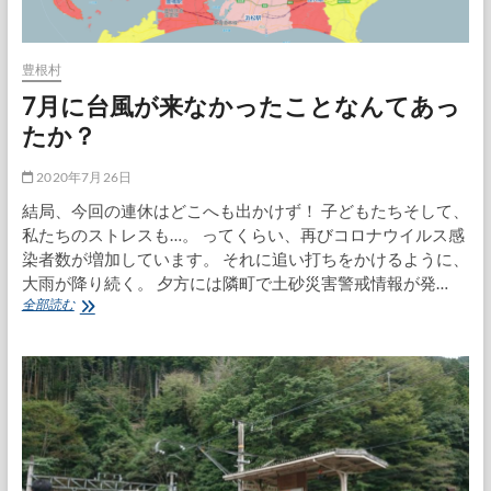
本
立
て
豊根村
7月に台風が来なかったことなんてあっ
たか？
2020年7月26日
結局、今回の連休はどこへも出かけず！ 子どもたちそして、
私たちのストレスも…。 ってくらい、再びコロナウイルス感
染者数が増加しています。 それに追い打ちをかけるように、
大雨が降り続く。 夕方には隣町で土砂災害警戒情報が発…
7
全部読む
月
に
台
風
が
来
な
か
っ