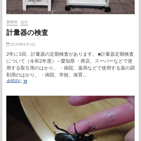
豊根村
会社
計量器の検査
2020年8月5日
2年に1回、計量器の定期検査があります。 ■計量器定期検査
について（令和2年度） – 愛知県 ・商店、スーパーなどで使
用する取引用のはかり。 ・病院、薬局などで使用する薬の調
剤用のはかり。 ・病院、学校、保育…
計
全部読む
量
器
の
検
査