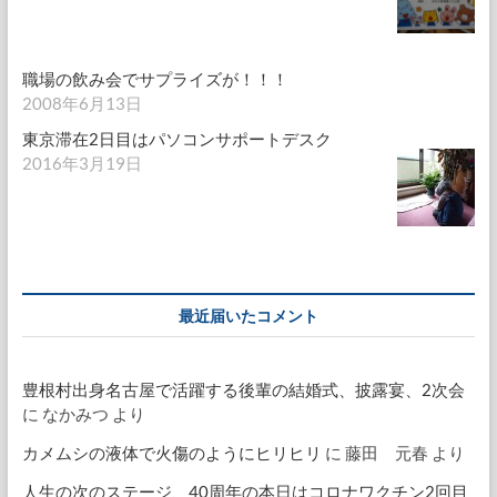
職場の飲み会でサプライズが！！！
2008年6月13日
東京滞在2日目はパソコンサポートデスク
2016年3月19日
最近届いたコメント
豊根村出身名古屋で活躍する後輩の結婚式、披露宴、2次会
に
なかみつ
より
カメムシの液体で火傷のようにヒリヒリ
に
藤田 元春
より
人生の次のステージ、40周年の本日はコロナワクチン2回目