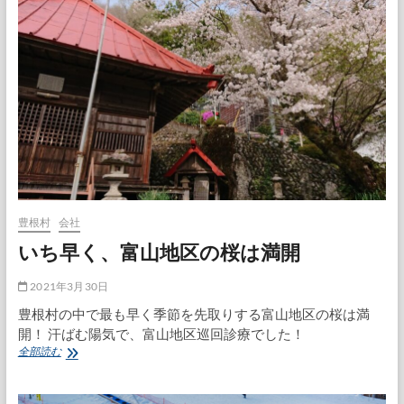
度
に
入
り、
「長」
が
た
く
さ
ん
付
き
ま
す
豊根村
会社
いち早く、富山地区の桜は満開
2021年3月30日
豊根村の中で最も早く季節を先取りする富山地区の桜は満
開！ 汗ばむ陽気で、富山地区巡回診療でした！
い
全部読む
ち
早
く、