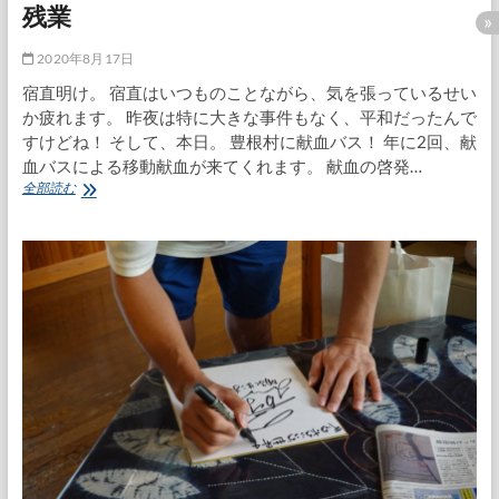
プ
残業
ワ
ー
2020年8月17日
ク
宿直明け。 宿直はいつものことながら、気を張っているせい
か疲れます。 昨夜は特に大きな事件もなく、平和だったんで
すけどね！ そして、本日。 豊根村に献血バス！ 年に2回、献
血バスによる移動献血が来てくれます。 献血の啓発…
宿
全部読む
直
明
け、
そ
し
て
献
血
へ。
久
し
ぶ
り
に
超