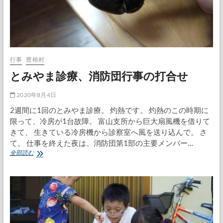
行事
豊根村
とみやま診療、消防団行事の打合せ
2020年8月4日
2週間に1回のとみやま診療。 灼熱です。 灼熱のこの時期に
限って、冷房が1台故障。 富山支所から巨大扇風機を借りて
きて、 生きている冷房機から診察室へ風を送り込んで。 さ
て。 仕事を終えた夜は、消防団第1部の主要メンバー…
と
全部読む
み
や
ま
診
療、
消
防