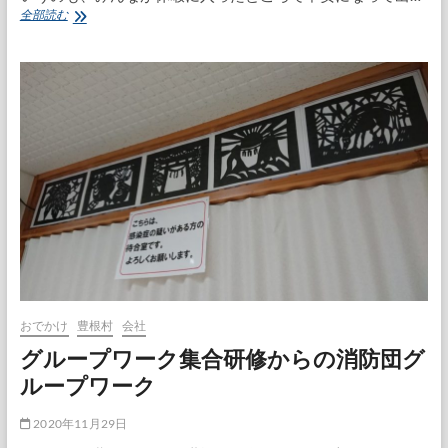
仕
全部読む
事
納
め
に
た
ど
り
着
け
ま
し
た
おでかけ
豊根村
会社
グループワーク集合研修からの消防団グ
ループワーク
2020年11月29日