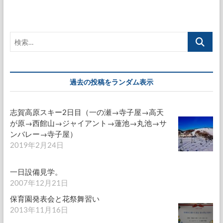
の
ま
ー
ー
ー
ー
で
ペ
ジ
ジ
ジ
ジ
一
部
ー
検
ダ
ジ
イ
索…
ヤ
送
運
行！
り
過去の投稿をランダム表示
志賀高原スキー2日目（一の瀬→寺子屋→高天
が原→西館山→ジャイアント→蓮池→丸池→サ
ンバレー→寺子屋）
2019年2月24日
一日設備見学。
2007年12月21日
保育園発表会と花祭舞習い
2013年11月16日