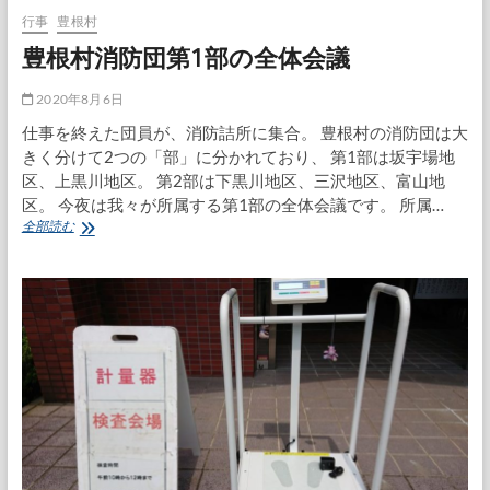
は
行事
豊根村
星
豊根村消防団第1部の全体会議
空
を
求
2020年8月6日
め
仕事を終えた団員が、消防詰所に集合。 豊根村の消防団は大
て
茶
きく分けて2つの「部」に分かれており、 第1部は坂宇場地
臼
区、上黒川地区。 第2部は下黒川地区、三沢地区、富山地
山
区。 今夜は我々が所属する第1部の全体会議です。 所属…
高
豊
全部読む
原
根
村
消
防
団
第
1
部
の
全
体
会
議