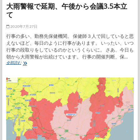
大雨警報で延期、午後から会議3.5本立
て
2020年7月27日
行事の多い、勤務先保健機関。 保健師３人で回していると思
えないほど、毎日のように行事があります。 いったい、いつ
行事の段取りをしているのかというくらいに。 さあ、今日も
朝から大雨警報が出続けています。 行事の開催判断、保…
大
全部読む
雨
警
報
で
延
期、
午
後
か
ら
会
議
3.5