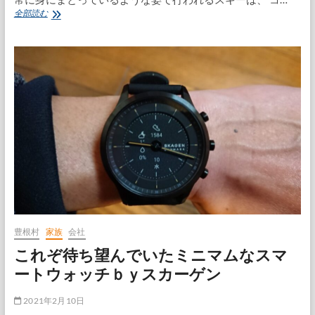
愛
全部読む
知
県
内
唯
一
の
ス
キ
ー
大
会！
ポ
ン
タ
く
ん
カ
豊根村
家族
会社
ッ
これぞ待ち望んでいたミニマムなスマ
プ
2021
ートウォッチｂｙスカーゲン
2021年2月10日