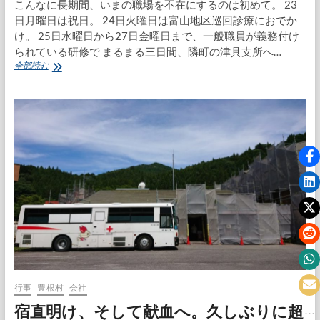
こんなに長期間、いまの職場を不在にするのは初めて。 23
日月曜日は祝日。 24日火曜日は富山地区巡回診療におでか
け。 25日水曜日から27日金曜日まで、一般職員が義務付け
られている研修で まるまる三日間、隣町の津具支所へ…
グ
全部読む
ル
ー
プ
ワ
ー
ク
集
合
研
修
か
ら
の
消
防
団
グ
行事
豊根村
会社
ル
宿直明け、そして献血へ。久しぶりに超
ー