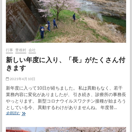
の
コ
ロ
ナ
ワ
ク
チ
ン
接
種
行事
豊根村
会社
新しい年度に入り、「長」がたくさん付
きます
2021年4月10日
新年度に入って10日が経ちました。 私は異動もなく、若干
業務内容に変化がありましたが、 引き続き、診療所の事務長
やっとります。 新型コロナウイルスワクチン接種が始まろう
としている今、 異動するわけがありませんね。 年度替…
新
全部読む
し
い
年