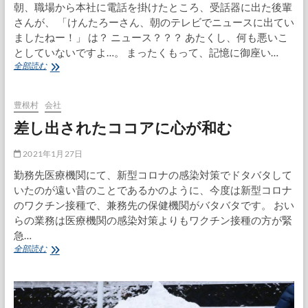
朝、職場から本社に電話を掛けたところ、受話器に出た後輩
さんが、 「けんたろーさん、朝のテレビでニュースに出てい
ましたねー！」 は？ ニュース？？？ あたくし、何も悪いこ
としていないですよ…。 まったくもって、記憶に御座い…
こ
全部読む
れ
ぞ
待
豊根村
会社
ち
差し出されたココアに心が和む
望
ん
で
2021年1月27日
い
勤務先医療機関にて、新型コロナの感染対策でドタバタして
た
いたのが遠い昔のことであるかのように、今度は新型コロナ
ミ
ニ
のワクチン接種で、兼務先の保健機関がバタバタです。 おい
マ
らの業務は医療機関の感染対策よりもワクチン接種の方が緊
ム
急…
な
差
全部読む
ス
し
マ
出
ー
さ
ト
れ
ウ