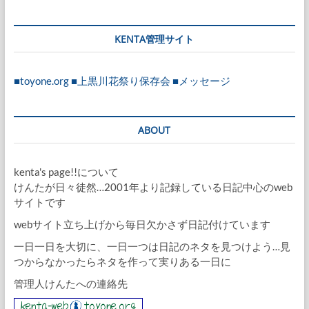
KENTA管理サイト
■toyone.org
■上黒川花祭り保存会
■メッセージ
ABOUT
kenta's page!!について
けんたが日々徒然…2001年より記録している日記中心のweb
サイトです
webサイト立ち上げから毎日欠かさず日記付けています
一日一日を大切に、一日一つは日記のネタを見つけよう…見
つからなかったらネタを作って実りある一日に
管理人けんたへの連絡先