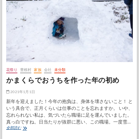
た
ォ
コ
ッ
コ
チ
ア
ｂ
に
ｙ
心
ス
が
カ
和
ー
む
ゲ
ン
花祭り
豊根村
家族
会社
未分類
かまくらでおうちを作った年の初め
2021年1月1日
新年を迎えました！今年の抱負は、身体を壊さないこと！ と
いう具合で、正月くらいは仕事のことを忘れますか。 いや、
忘れられない私は、気づいたら職場に足を運んでいました。
真っ白ですね。日当たりが抜群に悪い、この職場。一度雪…
か
全部読む
ま
く