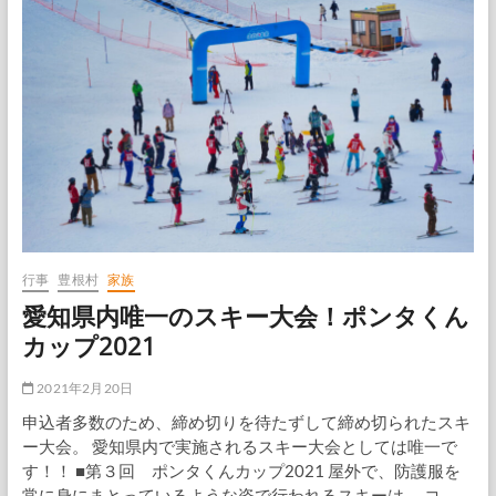
富
山
地
区
の
桜
は
満
開
行事
豊根村
家族
愛知県内唯一のスキー大会！ポンタくん
カップ2021
2021年2月20日
申込者多数のため、締め切りを待たずして締め切られたスキ
ー大会。 愛知県内で実施されるスキー大会としては唯一で
す！！ ■第３回 ポンタくんカップ2021 屋外で、防護服を
常に身にまとっているような姿で行われるスキーは、 コ…