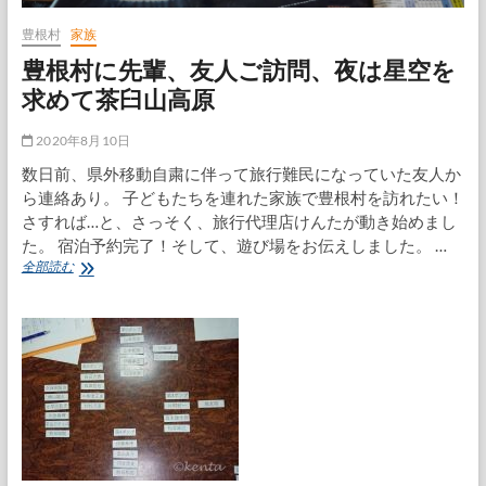
残
業
豊根村
家族
豊根村に先輩、友人ご訪問、夜は星空を
求めて茶臼山高原
2020年8月10日
数日前、県外移動自粛に伴って旅行難民になっていた友人か
ら連絡あり。 子どもたちを連れた家族で豊根村を訪れたい！
さすれば…と、さっそく、旅行代理店けんたが動き始めまし
た。 宿泊予約完了！そして、遊び場をお伝えしました。 …
豊
全部読む
根
村
に
先
輩、
友
人
ご
訪
問、
夜