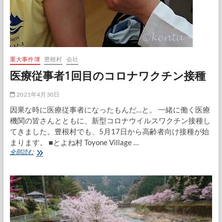
重大事件簿
豊根村
会社
医療従事者1回目のコロナワクチン接種
2021年4月30日
因果な時に医療従事者になったもんだ…と。 一緒に働く医療
機関の皆さんとともに、新型コロナウイルスワクチン接種し
てきました。豊根村でも、5月17日から高齢者向け接種が始
まります。 ■とよね村 Toyone Village …
医
全部読む
療
従
事
者
1
回
目