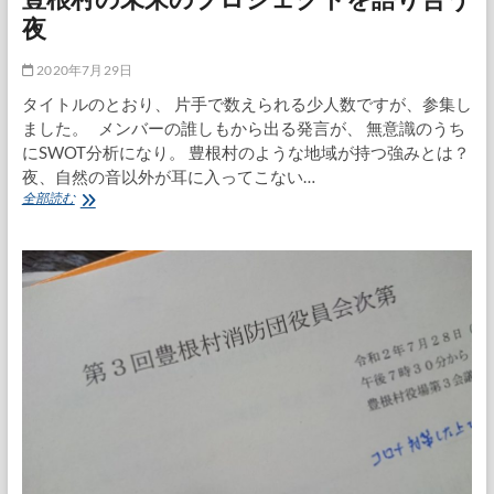
会
夜
中
止
2020年7月29日
で、
長
タイトルのとおり、 片手で数えられる少人数ですが、参集し
男
ました。 メンバーの誰しもから出る発言が、 無意識のうち
が
にSWOT分析になり。 豊根村のような地域が持つ強みとは？
臨
夜、自然の音以外が耳に入ってこない…
時
出
豊
全部読む
店
根
村
の
未
来
の
プ
ロ
ジ
ェ
ク
ト
を
語