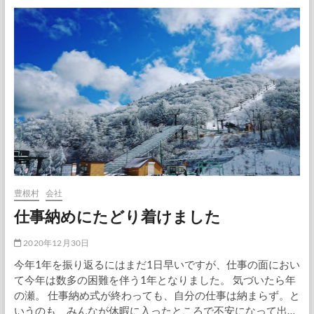
ら
で
お
う
ち
を
作
っ
た
年
の
初
め
豊根村
会社
仕事納めにたどり着けました
2020年12月30日
今年1年を振り返るにはまだ1日早いですが、仕事の面におい
て今年は数多の困難を伴う1年となりました。 気づいたら年
の瀬。 仕事納め式が終わっても、自分の仕事は納まらず。と
いうのも、みんなが休暇に入ったところで不安になって出…