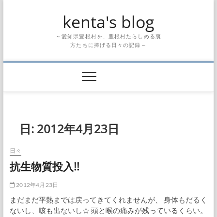
Skip
kenta's blog
to
content
～愛知県豊根村を、豊根村たらしめる裏
方たちに捧げる日々の記録～
日:
2012年4月23日
日々
抗生物質投入!!
2012年4月23日
まだまだ平熱までは戻ってきてくれませんが、 身体もだるく
ないし、咳も出ないし☆ 頭と喉の痛みが残っているくらい。