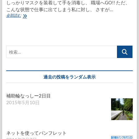
しっかりマスクを装着して手を消毒し、 職場へGO!! ただ、
こんな状態で仕事に出てしまう私に対し、 さすが…
抗
全部読む
生
物
質
投
入!!
検
索…
過去の投稿をランダム表示
補助輪なっしー2日目
2015年5月10日
ネットを使ってパンフレット