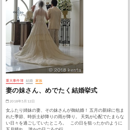
重大事件簿
結婚
家族
妻の妹さん、めでたく結婚挙式
2018年5月12日
女ふたり姉妹の妻、その妹さんが御結婚！ 五月の新緑に包ま
れた季節、時折土砂降りの雨が降り。 天気が心配でたまらな
い日々を過ごしていたところ。 この日を狙ったかのように
五月晴れ。 誰かの日ごろの行…