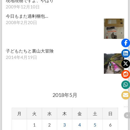
現地現物ですよ、やはり
2009年12月10日
今日もまた過剰梱包…
2008年2月20日
子どもたちと裏山大冒険
2014年4月19日
2018年5月
月
火
水
木
金
土
日
1
2
3
4
5
6