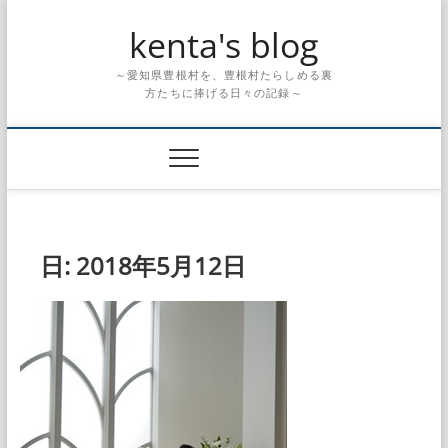
Skip
kenta's blog
to
content
～愛知県豊根村を、豊根村たらしめる裏
方たちに捧げる日々の記録～
日:
2018年5月12日