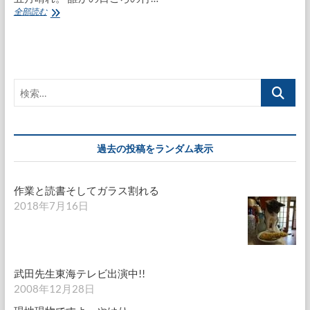
妻
全部読む
の
妹
さ
ん、
め
検
で
た
索…
く
結
婚
過去の投稿をランダム表示
挙
式
作業と読書そしてガラス割れる
2018年7月16日
武田先生東海テレビ出演中!!
2008年12月28日