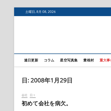
Skip
土曜日, 8月 08, 2026
to
content
連日更新
コラム
星空写真集
豊根村
重大事
日:
2008年1月29日
会社
日々
初めて会社を病欠。