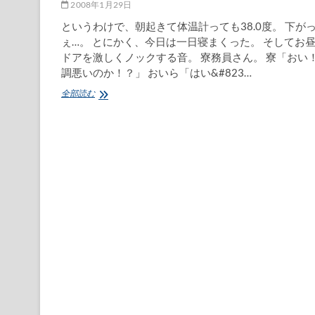
2008年1月29日
というわけで、朝起きて体温計っても38.0度。 下が
ぇ…。 とにかく、今日は一日寝まくった。 そしてお
ドアを激しくノックする音。 寮務員さん。 寮「おい
調悪いのか！？」 おいら「はい&#823…
初
全部読む
め
て
会
社
を
病
欠。