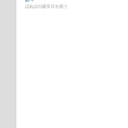
投
去
ばあばの誕生日を祝う
稿
の
ナ
投
稿:
ビ
ゲ
ー
シ
ョ
ン