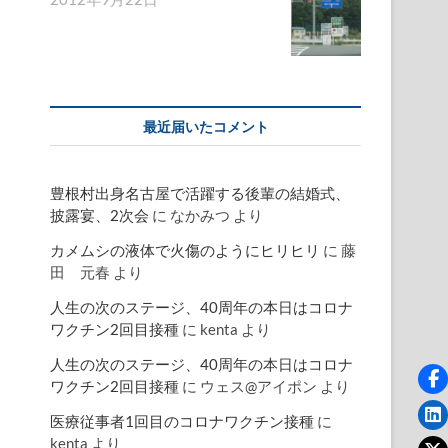
最近届いたコメント
豊根村出身名古屋で活躍する後輩の結婚式、
披露宴、2次会
に
なかみつ
より
カメムシの液体で火傷のようにヒリヒリ
に
藤
田 元春
より
人生の次のステージ、40周年の本日はコロナ
ワクチン2回目接種
に
kenta
より
人生の次のステージ、40周年の本日はコロナ
ワクチン2回目接種
に
ウェス@アイポン
より
医療従事者1回目のコロナワクチン接種
に
kenta
より