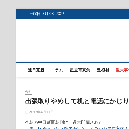
Skip
土曜日, 8月 08, 2026
to
content
連日更新
コラム
星空写真集
豊根村
重大事
会社
出張取りやめして机と電話にかじ
2017年4月11日
今朝の中日新聞朝刊に、週末開催された、
上黒川区桜まつり（敬老会）
と
おくみかわ星空案内人