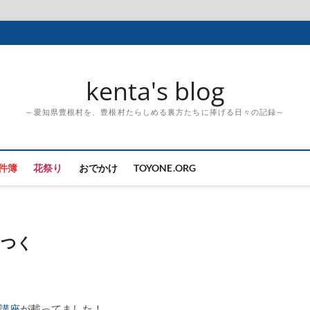
kenta's blog
～愛知県豊根村を、豊根村たらしめる裏方たちに捧げる日々の記録～
件簿
花祭り
おでかけ
TOYONE.ORG
りつく
講座
が載ってました！