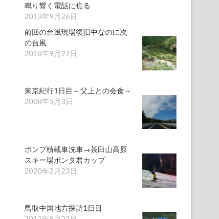
鳴り響く電話に焦る
2013年9月26日
前回の台風現場復旧中なのに次
の台風
2018年9月27日
東京紀行1日目～父上との会食～
2008年5月3日
ポンプ積載車洗車→茶臼山高原
スキー場ポンタ君カップ
2020年2月23日
鳥取中国地方探訪1日目
2012年9月22日