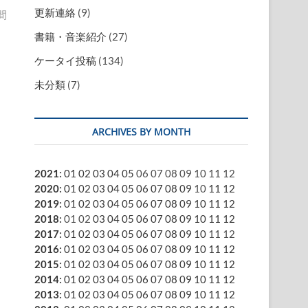
更新連絡
(9)
間
書籍・音楽紹介
(27)
ケータイ投稿
(134)
未分類
(7)
ARCHIVES BY MONTH
2021
:
01
02
03
04
05
06
07
08
09
10
11
12
2020
:
01
02
03
04
05
06
07
08
09
10
11
12
2019
:
01
02
03
04
05
06
07
08
09
10
11
12
2018
:
01
02
03
04
05
06
07
08
09
10
11
12
2017
:
01
02
03
04
05
06
07
08
09
10
11
12
2016
:
01
02
03
04
05
06
07
08
09
10
11
12
2015
:
01
02
03
04
05
06
07
08
09
10
11
12
2014
:
01
02
03
04
05
06
07
08
09
10
11
12
2013
:
01
02
03
04
05
06
07
08
09
10
11
12