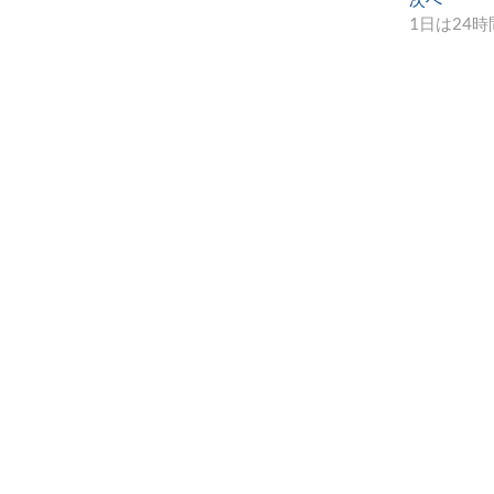
の
1日は24時
投
稿: