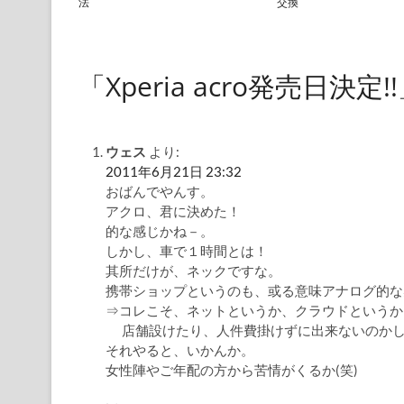
法
交換
「Xperia acro発売日
ウェス
より:
2011年6月21日 23:32
おばんでやんす。
アクロ、君に決めた！
的な感じかね－。
しかし、車で１時間とは！
其所だけが、ネックですな。
携帯ショップというのも、或る意味アナログ的な
⇒コレこそ、ネットというか、クラウドというか
店舗設けたり、人件費掛けずに出来ないのか
それやると、いかんか。
女性陣やご年配の方から苦情がくるか(笑)