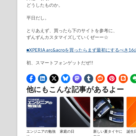
どうしたものか。
平日だし。
とりあえず、買ったら下のサイトを参考に、
ずんずんカスタマイズしていくぜーー☆
■XPERIA arc&acroを買ったらまず最初にするべき16のこと
初、スマートフォンゲットだぜ!!
他にもこんな記事があるよー
エンジニアの勉強
家庭の日
新しい夏タイヤに
誕生