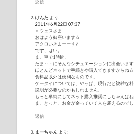
返信
けんた
より:
2011年6月22日 07:37
＞ウェスさま
おはよう御座います☆
アクロいきまーーす♪
です、はい。
ま、車で1時間。
たま～～にそんなシチュエーションに出会います
ほとんどネットで手続きや購入できますからね☆
食料品以外は便利なものです。
ケータイについては、やっぱ、現行だと複雑な料
説明が必要なのかもしれません。
もっと単純にしてネット購入推奨にしちゃえばね
ま、きっと、お金が余っていて人を雇えるのでしょ
返信
まーちゃん
より: