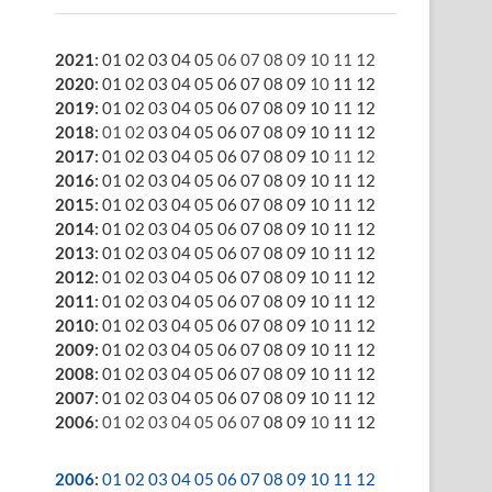
2021
:
01
02
03
04
05
06
07
08
09
10
11
12
2020
:
01
02
03
04
05
06
07
08
09
10
11
12
2019
:
01
02
03
04
05
06
07
08
09
10
11
12
2018
:
01
02
03
04
05
06
07
08
09
10
11
12
2017
:
01
02
03
04
05
06
07
08
09
10
11
12
2016
:
01
02
03
04
05
06
07
08
09
10
11
12
2015
:
01
02
03
04
05
06
07
08
09
10
11
12
2014
:
01
02
03
04
05
06
07
08
09
10
11
12
2013
:
01
02
03
04
05
06
07
08
09
10
11
12
2012
:
01
02
03
04
05
06
07
08
09
10
11
12
2011
:
01
02
03
04
05
06
07
08
09
10
11
12
2010
:
01
02
03
04
05
06
07
08
09
10
11
12
2009
:
01
02
03
04
05
06
07
08
09
10
11
12
2008
:
01
02
03
04
05
06
07
08
09
10
11
12
2007
:
01
02
03
04
05
06
07
08
09
10
11
12
2006
:
01
02
03
04
05
06
07
08
09
10
11
12
2006
:
01
02
03
04
05
06
07
08
09
10
11
12