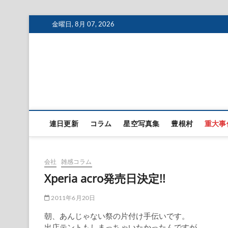
Skip
金曜日, 8月 07, 2026
to
content
連日更新
コラム
星空写真集
豊根村
重大事
会社
雑感コラム
Xperia acro発売日決定!!
2011年6月20日
朝、あんじゃない祭の片付け手伝いです。
出店テントもしまっちゃいたかったんですが、