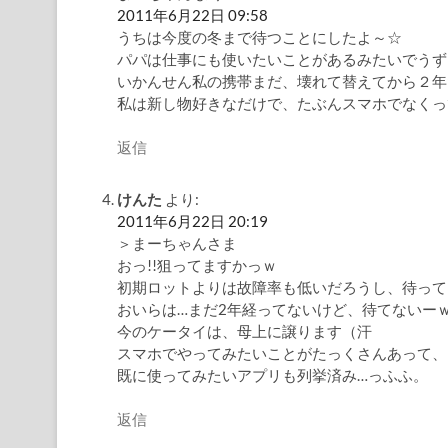
2011年6月22日 09:58
うちは今度の冬まで待つことにしたよ～☆
パパは仕事にも使いたいことがあるみたいでうずうず
いかんせん私の携帯まだ、壊れて替えてから２年
私は新し物好きなだけで、たぶんスマホでなくっ
返信
けんた
より:
2011年6月22日 20:19
＞まーちゃんさま
おっ!!狙ってますかっｗ
初期ロットよりは故障率も低いだろうし、待って
おいらは…まだ2年経ってないけど、待てないー
今のケータイは、母上に譲ります（汗
スマホでやってみたいことがたっくさんあって、
既に使ってみたいアプリも列挙済み…っふふ。
返信