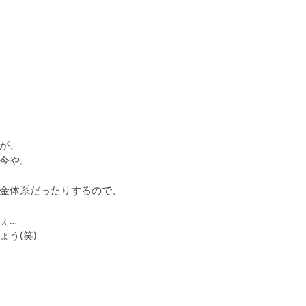
が、
今や。
金体系だったりするので、
ぇ…
う(笑)