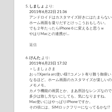
しましょ
より:
2011年6月22日 21:36
アンドロイドはカスタマイズ好きにはたまらない
ホーム画面を凝りだすとけっこうおもしろい。
でも２年たったらiPhone６に変えると思うｗ
やはりMacとの連携が…
返信
けんた
より:
2011年6月23日 17:32
＞しましょさま
おっ!!Xperia arc使い様!!コメント有り難う御座い
なるほど。ホーム画面のカスタマイズが楽しいの
メモメモ。
カメラ機能の画質とか、まあ所詮なレンズなので
多少は致し方ないにしても、気になりますね。
Mac使いにはやっぱりiPhoneですか。
その頃には、SIMロックフリーになってるかな!?