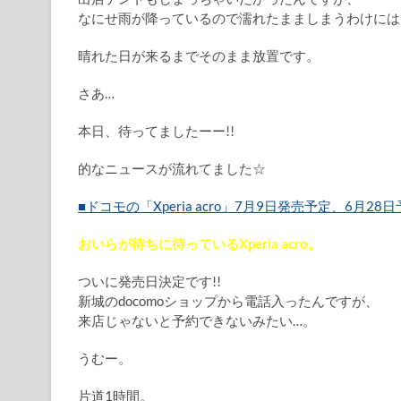
なにせ雨が降っているので濡れたまましまうわけには
晴れた日が来るまでそのまま放置です。
さあ…
本日、待ってましたーー!!
的なニュースが流れてました☆
■ドコモの「Xperia acro」7月9日発売予定、6月28日予
おいらが待ちに待っているXperia acro。
ついに発売日決定です!!
新城のdocomoショップから電話入ったんですが、
来店じゃないと予約できないみたい…。
うむー。
片道1時間。