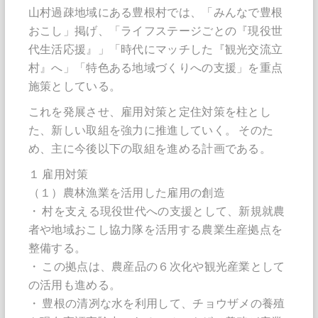
山村過疎地域にある豊根村では、「みんなで豊根
おこし」掲げ、「ライフステージごとの『現役世
代生活応援』」「時代にマッチした『観光交流立
村』へ」「特色ある地域づくりへの支援」を重点
施策としている。
これを発展させ、雇用対策と定住対策を柱とし
た、新しい取組を強力に推進していく。 そのた
め、主に今後以下の取組を進める計画である。
１ 雇用対策
（１）農林漁業を活用した雇用の創造
・ 村を支える現役世代への支援として、新規就農
者や地域おこし協力隊を活用する農業生産拠点を
整備する。
・ この拠点は、農産品の６次化や観光産業として
の活用も進める。
・ 豊根の清冽な水を利用して、チョウザメの養殖