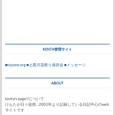
KENTA管理サイト
■toyone.org
■上黒川花祭り保存会
■メッセージ
ABOUT
kenta's page!!について
けんたが日々徒然…2001年より記録している日記中心のweb
サイトです