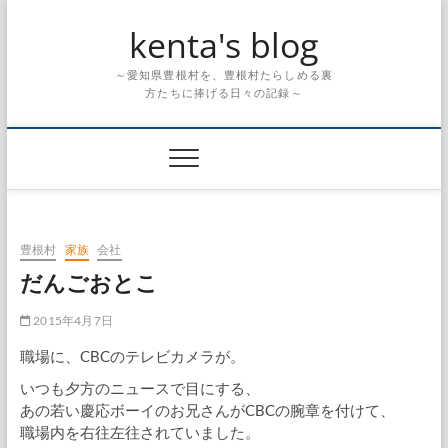
Skip
kenta's blog
to
content
～愛知県豊根村を、豊根村たらしめる裏
方たちに捧げる日々の記録～
豊根村
家族
会社
だんごおとこ
2015年4月7日
職場に、CBCのテレビカメラが。
いつも夕方のニュースで目にする、
あの若い慶応ボーイのお兄さんがCBCの腕章を付けて、
職場内を右往左往されていました。