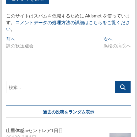
このサイトはスパムを低減するために Akismet を使っていま
す。
コメントデータの処理方法の詳細はこちらをご覧くださ
い
。
投
過
次
前へ
次へ
去
の
課の歓送迎会
浜松の病院へ
稿
の
投
ナ
投
稿:
稿:
ビ
ゲ
検
ー
索…
シ
ョ
過去の投稿をランダム表示
ン
山里体感inセントレア1日目