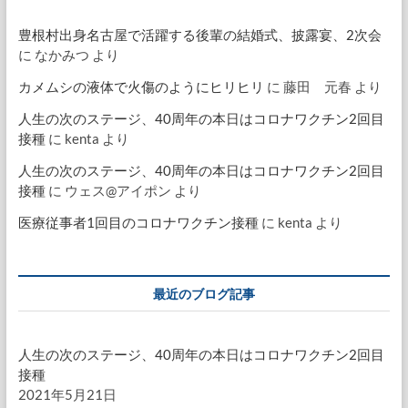
豊根村出身名古屋で活躍する後輩の結婚式、披露宴、2次会
に
なかみつ
より
カメムシの液体で火傷のようにヒリヒリ
に
藤田 元春
より
人生の次のステージ、40周年の本日はコロナワクチン2回目
接種
に
kenta
より
人生の次のステージ、40周年の本日はコロナワクチン2回目
接種
に
ウェス@アイポン
より
医療従事者1回目のコロナワクチン接種
に
kenta
より
最近のブログ記事
人生の次のステージ、40周年の本日はコロナワクチン2回目
接種
2021年5月21日