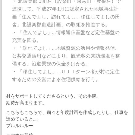
・ 北設楽郡３町村（設楽町・東栄町・豊根村）で
連携して、平成27年1月に認定された地域再生計
画「住んでよし、訪れてよし、移住してよしの田
舎」北設楽郡創造計画」の取組を推進する。
・ 「住んでよし」…情報通信基盤など定住基盤の
充実を図る。
・ 「訪れてよし」…地域資源の活用や情報発信、
公共交通活用などにより、観光客の来訪環境を整
備する。沿道景観の保全をはかる。
・ 「移住してよし」…ＵＪＩターン者が村に定住
するための公営による住宅供給を行う。
村をサポートしてくださるという、その手腕。
期待が高まります。
こちらもこちらで、粛々と年度計画を作成したりし、仕事を
進めていると…。
プルルルルー