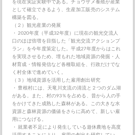
を現在実証実験中である。チョウザメ養殖が産業
として確立できるよう、生産加工販売のシステム
構築を図る。
（２）観光産業の発展
・ 2020年度（平成32年度）に現在の観光交流人
口のほぼ倍増を目指した「観光交流アクションプ
ラン」を今年度策定した。平成27年度からはこれ
を実現させるため、埋もれた地域資源の発掘・人
材育成・情報発信など各種取組を、行政だけでな
く村全体で進めていく。
（３）地域資源を活用した雇用創出研究
・ 豊根村には、天竜川支流の清流と２つのダム湖
がある。また、村の93％を占める、昔から人の手
をかけてきた成熟した森林がある。この大きな水
資源と森林資源の価値をさらに高めて、新しい雇
用につなげる。
・ 就業者不足により発生している遊休農地を高度
活用することにより、雇用の創出を研究してい