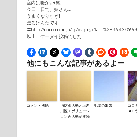
室内は暖かい(笑)
今日一日で、嫁さん…
うまくなりすぎ!!
焦るけんたです
〓http://docomo.ne.jp/cp/map.cgi?lat=%2B36.43.09
以上、ケータイ投稿でした
他にもこんな記事があるよー
コメント機能
消防団活動と上黒
地獄の出張
コロ
川区エボリューシ
BC
ョン会活動が連続