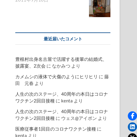
最近届いたコメント
豊根村出身名古屋で活躍する後輩の結婚式、
披露宴、2次会
に
なかみつ
より
カメムシの液体で火傷のようにヒリヒリ
に
藤
田 元春
より
人生の次のステージ、40周年の本日はコロナ
ワクチン2回目接種
に
kenta
より
人生の次のステージ、40周年の本日はコロナ
ワクチン2回目接種
に
ウェス@アイポン
より
医療従事者1回目のコロナワクチン接種
に
kenta
より