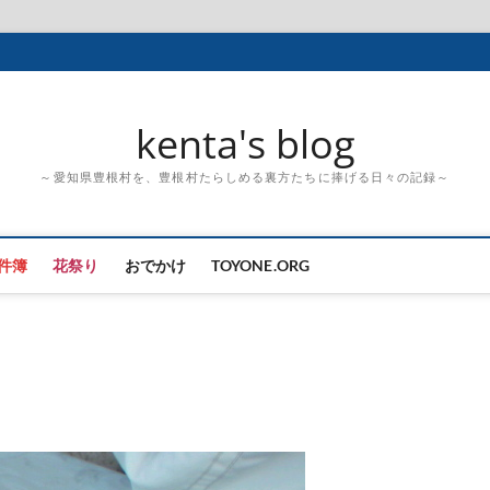
kenta's blog
～愛知県豊根村を、豊根村たらしめる裏方たちに捧げる日々の記録～
件簿
花祭り
おでかけ
TOYONE.ORG