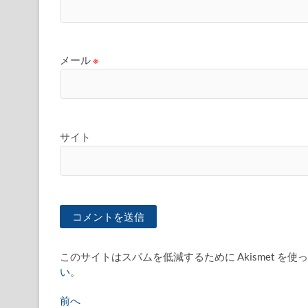
メール
※
サイト
このサイトはスパムを低減するために Akismet を使
い
。
投
過
前へ