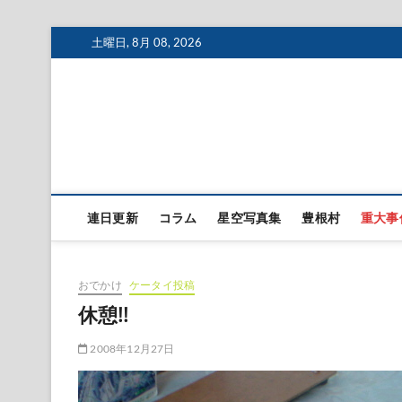
Skip
土曜日, 8月 08, 2026
to
content
連日更新
コラム
星空写真集
豊根村
重大事
おでかけ
ケータイ投稿
休憩!!
2008年12月27日