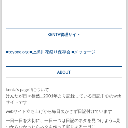
KENTA管理サイト
■toyone.org
■上黒川花祭り保存会
■メッセージ
ABOUT
kenta's page!!について
けんたが日々徒然…2001年より記録している日記中心のweb
サイトです
webサイト立ち上げから毎日欠かさず日記付けています
一日一日を大切に、一日一つは日記のネタを見つけよう…見
つからなかったらネタを作って実りある一日に