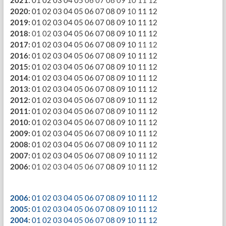
2020
:
01
02
03
04
05
06
07
08
09
10
11
12
2019
:
01
02
03
04
05
06
07
08
09
10
11
12
2018
:
01
02
03
04
05
06
07
08
09
10
11
12
2017
:
01
02
03
04
05
06
07
08
09
10
11
12
2016
:
01
02
03
04
05
06
07
08
09
10
11
12
2015
:
01
02
03
04
05
06
07
08
09
10
11
12
2014
:
01
02
03
04
05
06
07
08
09
10
11
12
2013
:
01
02
03
04
05
06
07
08
09
10
11
12
2012
:
01
02
03
04
05
06
07
08
09
10
11
12
2011
:
01
02
03
04
05
06
07
08
09
10
11
12
2010
:
01
02
03
04
05
06
07
08
09
10
11
12
2009
:
01
02
03
04
05
06
07
08
09
10
11
12
2008
:
01
02
03
04
05
06
07
08
09
10
11
12
2007
:
01
02
03
04
05
06
07
08
09
10
11
12
2006
:
01
02
03
04
05
06
07
08
09
10
11
12
2006
:
01
02
03
04
05
06
07
08
09
10
11
12
2005
:
01
02
03
04
05
06
07
08
09
10
11
12
2004
:
01
02
03
04
05
06
07
08
09
10
11
12