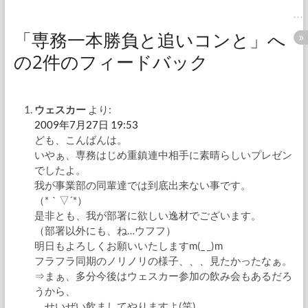
「専務一本勝負と追いコンと」へ
の2件のフィードバック
ウェスカー
より:
2009年7月27日 19:53
ども、こんばんは。
いやぁ、専務はじめ重鎮連中相手に素晴らしいプレゼン
でしたよ。
我が事業部の同輩達では到底出来ない事です。
（*｀▽´*）
是非とも、我が部署に欲しい逸材でございます。
（部署以外にも、ね…ウフフ）
明日もよろしくお願いいたしますm(_ _)m
フラフラ同期のノリノリの様子、、、見たかったなぁ。
⇒まぁ、多分今後はウェスカー参加の飲み会もあるだろ
うから、
せいぜい飲ましてやりますよ(笑)