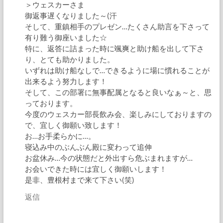
＞ウェスカーさま
御返事遅くなりました～(汗
そして、重鎮相手のプレゼン…たくさん助言を下さって
有り難う御座いました☆
特に、返答に詰まった時に颯爽と助け船を出して下さ
り、とても助かりました。
いずれは助け船なしで…できるように場に慣れることが
出来るよう努力します！
そして、この部署に無事配属となると良いなぁ～と、思
っております。
今度のウェスカー部長飲み会、楽しみにしておりますの
で、宜しく御願い致します！
お…お手柔らかに…。
寝込み中のぶんぶん殿に変わって追伸
お盆休み…今の状態だと外出すら危ぶまれますが…
お会いできた時には宜しく御願いします！
是非、豊根村まで来て下さい(笑)
返信