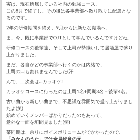
実は、現在所属している社内の勉強コース、
この8月で終了し、その後は各事業部へ散り散りに配属とな
るのです。
2年の研修期間を終え、9月からは新たな職場へ。
ま、今、既に事業部でOJTとして学んでいるんですけどね。
研修コースの後輩達、そして上司が勢揃いして居酒屋で盛り
上がりました。
まだ、各自がどの事業部へ行くのかは内緒で、
上司の口も割れませんでした(汗
んで、二次会は…カラオケ!
カラオケコースに行ったのは上司1名+同期3名＋後輩4名。
古い曲から新しい曲まで、不思議な雰囲気で盛り上がりまし
たよ(笑)
始めていくメンバーばかりだったのもあって、
意外な一面を垣間見ました(笑)
某同期は、余りにボイスボリュームがでかかったので、
「みかんのうた」では全員総意の元、