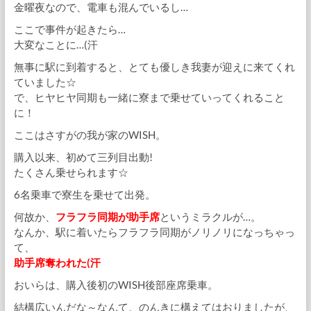
金曜夜なので、電車も混んでいるし…
ここで事件が起きたら…
大変なことに…(汗
無事に駅に到着すると、とても優しき我妻が迎えに来てくれ
ていました☆
で、ヒヤヒヤ同期も一緒に寮まで乗せていってくれること
に！
ここはさすがの我が家のWISH。
購入以来、初めて三列目出動!
たくさん乗せられます☆
6名乗車で寮生を乗せて出発。
何故か、
フラフラ同期が助手席
というミラクルが…。
なんか、駅に着いたらフラフラ同期がノリノリになっちゃっ
て、
助手席奪われた(汗
おいらは、購入後初のWISH後部座席乗車。
結構広いんだな～なんて、のんきに構えてはおりましたが、