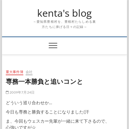
Skip
kenta's blog
to
content
～愛知県豊根村を、豊根村たらしめる裏
方たちに捧げる日々の記録～
重大事件簿
会社
専務一本勝負と追いコンと
2009年7月24日
どういう巡り合わせか…
今日も専務と勝負することになりました(汗
ま、今回もウェスカー先輩が一緒に来て下さるので、
心強いですが☆