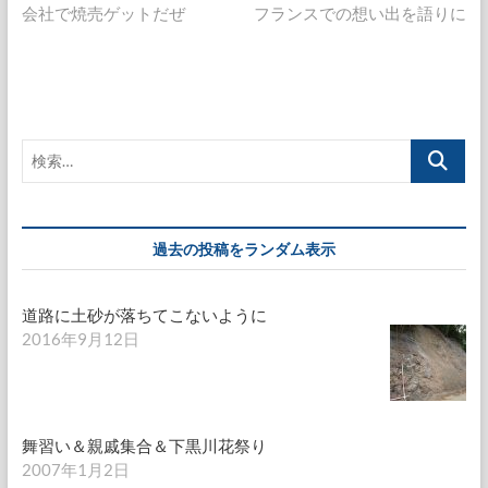
去
の
会社で焼売ゲットだぜ
フランスでの想い出を語りに
稿
の
投
ナ
投
稿:
稿:
ビ
ゲ
検
ー
索…
シ
ョ
過去の投稿をランダム表示
ン
道路に土砂が落ちてこないように
2016年9月12日
舞習い＆親戚集合＆下黒川花祭り
2007年1月2日