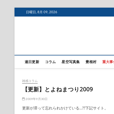
Skip
日曜日, 8月 09, 2026
to
content
連日更新
コラム
星空写真集
豊根村
重大事
雑感コラム
【更新】とよねまつり2009
2009年9月30日
更新が滞って忘れられかけている…??下記サイト。