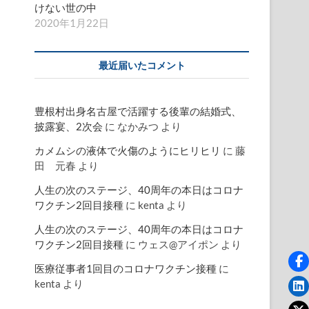
けない世の中
2020年1月22日
最近届いたコメント
豊根村出身名古屋で活躍する後輩の結婚式、
披露宴、2次会
に
なかみつ
より
カメムシの液体で火傷のようにヒリヒリ
に
藤
田 元春
より
人生の次のステージ、40周年の本日はコロナ
ワクチン2回目接種
に
kenta
より
人生の次のステージ、40周年の本日はコロナ
ワクチン2回目接種
に
ウェス@アイポン
より
医療従事者1回目のコロナワクチン接種
に
kenta
より