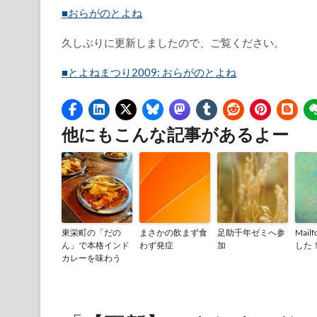
■おらがのとよね
久しぶりに更新しましたので、ご覧ください。
■とよねまつり2009: おらがのとよね
他にもこんな記事があるよー
東栄町の「だの
まさかの飲まず食
足助千年ゼミへ参
Mai
ん」で本格インド
わず発症
加
した
カレーを味わう