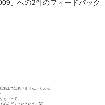
009」への2件のフィードバック
店施工ではありませんが(たぶん
汗
なぁ～って。
めんどくさいという…(笑)