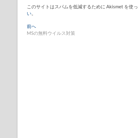
このサイトはスパムを低減するために Akismet を使
い
。
投
過
前へ
去
MSの無料ウイルス対策
稿
の
ナ
投
稿:
ビ
ゲ
ー
シ
ョ
ン