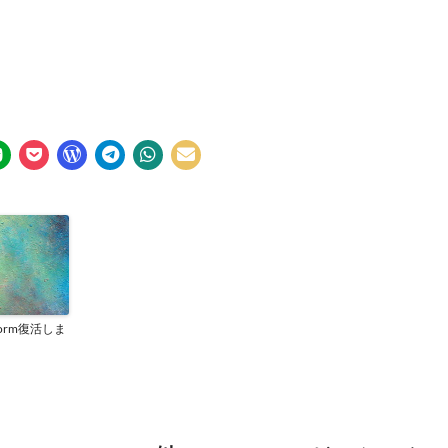
lform復活しま
！