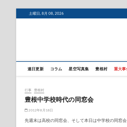
Skip
土曜日, 8月 08, 2026
to
content
連日更新
コラム
星空写真集
豊根村
重大事
行事
豊根村
豊根中学校時代の同窓会
2012年8月18日
先週末は高校の同窓会、そして本日は中学校の同窓会