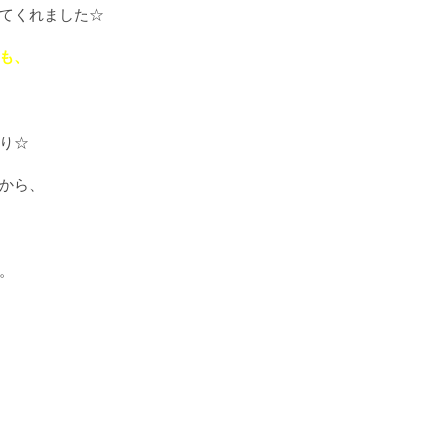
てくれました☆
も、
り☆
から、
。