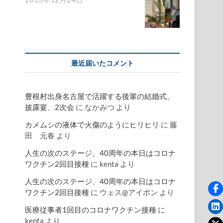
最近届いたコメント
豊根村出身名古屋で活躍する後輩の結婚式、
披露宴、2次会
に
なかみつ
より
カメムシの液体で火傷のようにヒリヒリ
に
藤
田 元春
より
人生の次のステージ、40周年の本日はコロナ
ワクチン2回目接種
に
kenta
より
人生の次のステージ、40周年の本日はコロナ
ワクチン2回目接種
に
ウェス@アイポン
より
医療従事者1回目のコロナワクチン接種
に
kenta
より