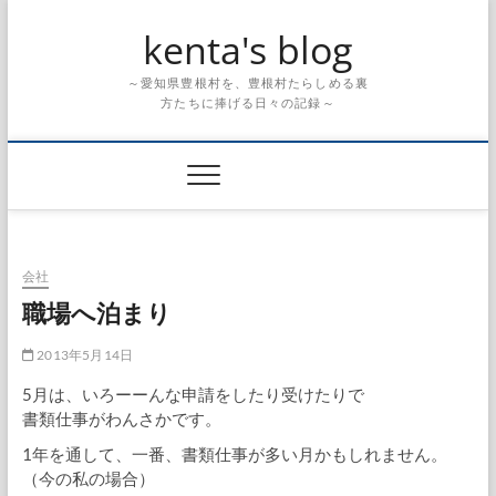
Skip
kenta's blog
to
content
～愛知県豊根村を、豊根村たらしめる裏
方たちに捧げる日々の記録～
会社
職場へ泊まり
2013年5月14日
5月は、いろーーんな申請をしたり受けたりで
書類仕事がわんさかです。
1年を通して、一番、書類仕事が多い月かもしれません。
（今の私の場合）