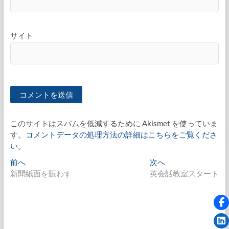
サイト
このサイトはスパムを低減するために Akismet を使っていま
す。
コメントデータの処理方法の詳細はこちらをご覧くださ
い
。
投
過
次
前へ
次へ
去
の
新聞紙面を賑わす
英会話教室スタート
稿
の
投
ナ
投
稿:
稿:
ビ