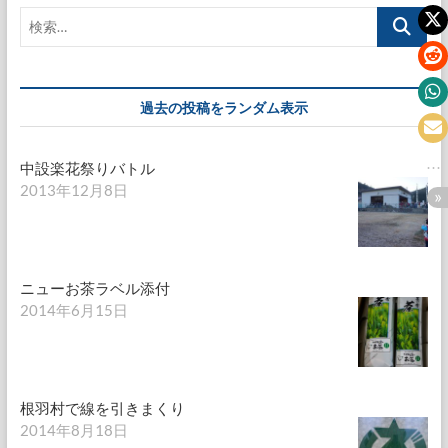
ゲ
検
ー
索…
シ
ョ
過去の投稿をランダム表示
ン
中設楽花祭りバトル
2013年12月8日
ニューお茶ラベル添付
2014年6月15日
根羽村で線を引きまくり
2014年8月18日