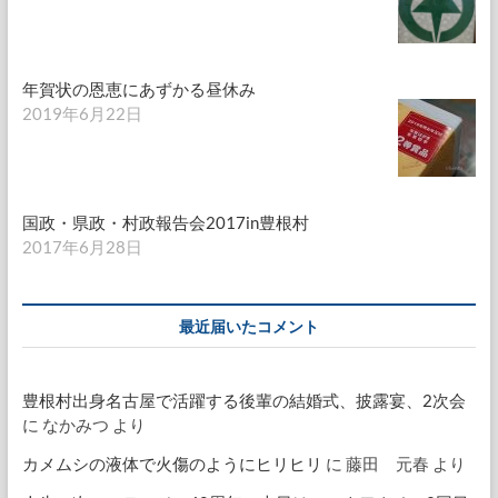
年賀状の恩恵にあずかる昼休み
2019年6月22日
国政・県政・村政報告会2017in豊根村
2017年6月28日
最近届いたコメント
豊根村出身名古屋で活躍する後輩の結婚式、披露宴、2次会
に
なかみつ
より
カメムシの液体で火傷のようにヒリヒリ
に
藤田 元春
より