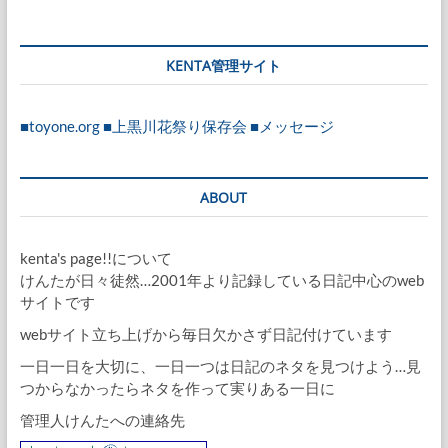
KENTA管理サイト
■toyone.org
■上黒川花祭り保存会
■メッセージ
ABOUT
kenta's page!!について
けんたが日々徒然…2001年より記録している日記中心のweb
サイトです
webサイト立ち上げから毎日欠かさず日記付けています
一日一日を大切に、一日一つは日記のネタを見つけよう…見
つからなかったらネタを作って実りある一日に
管理人けんたへの連絡先