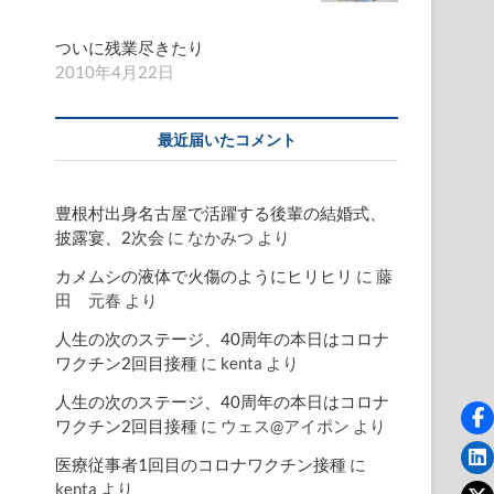
ついに残業尽きたり
2010年4月22日
最近届いたコメント
豊根村出身名古屋で活躍する後輩の結婚式、
披露宴、2次会
に
なかみつ
より
カメムシの液体で火傷のようにヒリヒリ
に
藤
田 元春
より
人生の次のステージ、40周年の本日はコロナ
ワクチン2回目接種
に
kenta
より
人生の次のステージ、40周年の本日はコロナ
ワクチン2回目接種
に
ウェス@アイポン
より
医療従事者1回目のコロナワクチン接種
に
kenta
より