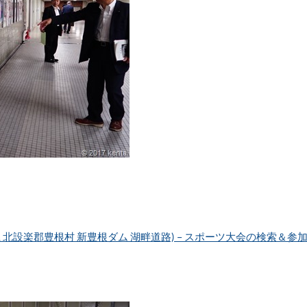
 北設楽郡豊根村 新豊根ダム 湖畔道路) – スポーツ大会の検索＆参