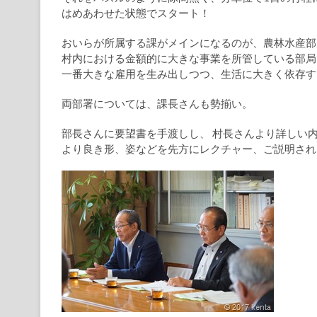
はめあわせた状態でスタート！
おいらが所属する課がメインになるのが、農林水産部
村内における金額的に大きな事業を所管している部局
一番大きな雇用を生み出しつつ、生活に大きく依存す
両部署については、課長さんも勢揃い。
部長さんに要望書を手渡しし、 村長さんより詳しい
より良き形、姿などを先方にレクチャー、ご説明され