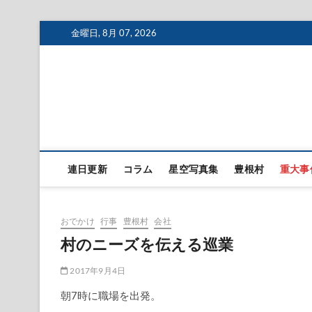
Skip
金曜日, 8月 07, 2026
to
content
連日更新
コラム
星空写真集
豊根村
重大事
おでかけ
行事
豊根村
会社
村のニーズを伝える巡業
2017年9月4日
朝7時に職場を出発。