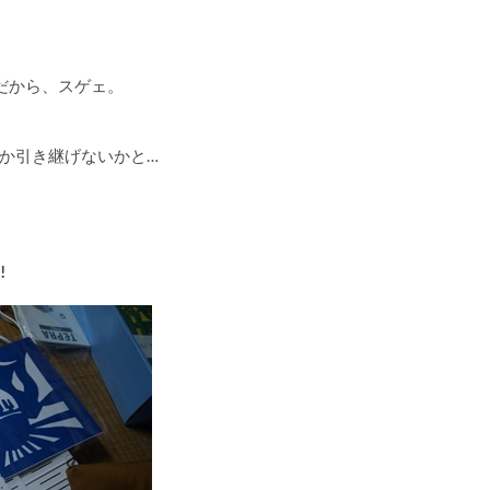
だから、スゲェ。
か引き継げないかと…
!