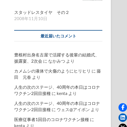
スタッドレスタイヤ その２
2008年11月10日
最近届いたコメント
豊根村出身名古屋で活躍する後輩の結婚式、
披露宴、2次会
に
なかみつ
より
カメムシの液体で火傷のようにヒリヒリ
に
藤
田 元春
より
人生の次のステージ、40周年の本日はコロナ
ワクチン2回目接種
に
kenta
より
人生の次のステージ、40周年の本日はコロナ
ワクチン2回目接種
に
ウェス@アイポン
より
医療従事者1回目のコロナワクチン接種
に
kenta
より