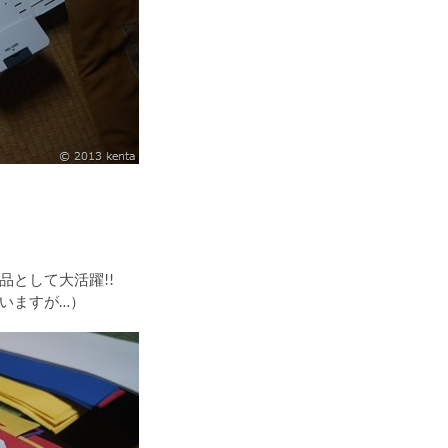
として大活躍!!
いますが…）