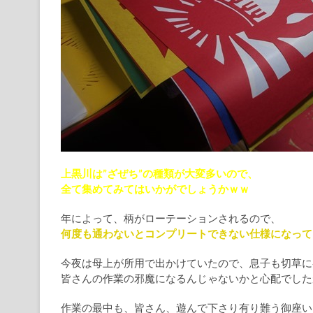
上黒川は”ざぜち”の種類が大変多いので、
全て集めてみてはいかがでしょうかｗｗ
年によって、柄がローテーションされるので、
何度も通わないとコンプリートできない仕様になってお
今夜は母上が所用で出かけていたので、息子も切草に
皆さんの作業の邪魔になるんじゃないかと心配でした
作業の最中も、皆さん、遊んで下さり有り難う御座い