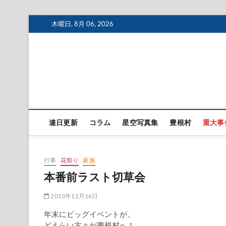
Skip
木曜日, 8月 06, 2026
to
content
連日更新
コラム
星空写真集
豊根村
重大事
行事
花祭り
家族
本番前ラスト切草会
2013年12月16日
年末にビッグイベントが。
どえらい方々が豊根村へ！