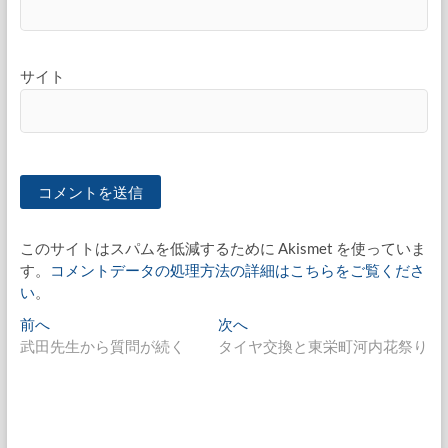
サイト
このサイトはスパムを低減するために Akismet を使っていま
す。
コメントデータの処理方法の詳細はこちらをご覧くださ
い
。
投
過
次
前へ
次へ
去
の
武田先生から質問が続く
タイヤ交換と東栄町河内花祭り
稿
の
投
ナ
投
稿:
稿:
ビ