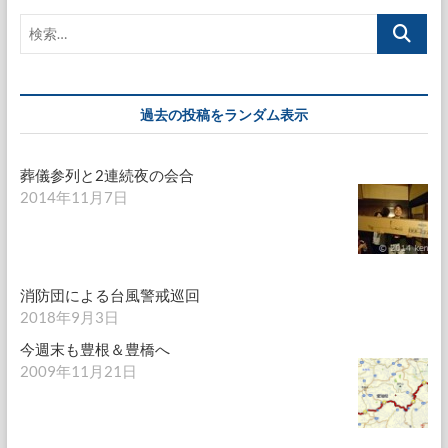
ゲ
検
ー
索…
シ
ョ
過去の投稿をランダム表示
ン
葬儀参列と2連続夜の会合
2014年11月7日
消防団による台風警戒巡回
2018年9月3日
今週末も豊根＆豊橋へ
2009年11月21日