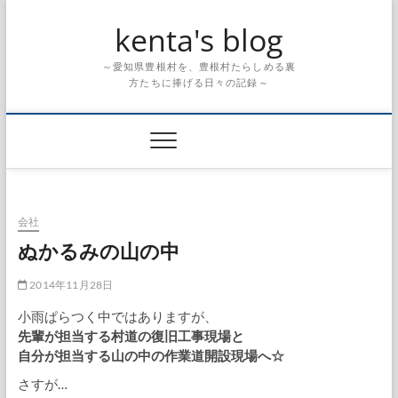
Skip
kenta's blog
to
content
～愛知県豊根村を、豊根村たらしめる裏
方たちに捧げる日々の記録～
会社
ぬかるみの山の中
2014年11月28日
小雨ぱらつく中ではありますが、
先輩が担当する村道の復旧工事現場と
自分が担当する山の中の作業道開設現場へ☆
さすが…