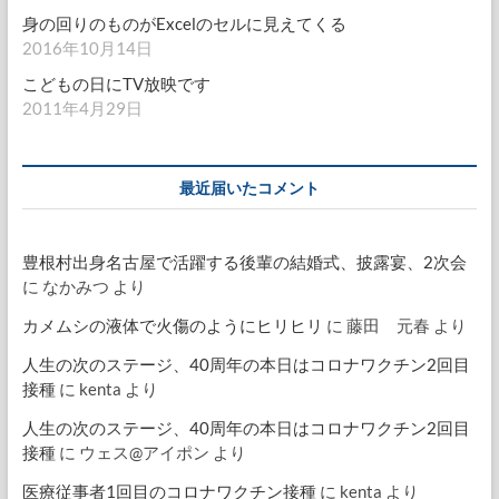
身の回りのものがExcelのセルに見えてくる
2016年10月14日
こどもの日にTV放映です
2011年4月29日
最近届いたコメント
豊根村出身名古屋で活躍する後輩の結婚式、披露宴、2次会
に
なかみつ
より
カメムシの液体で火傷のようにヒリヒリ
に
藤田 元春
より
人生の次のステージ、40周年の本日はコロナワクチン2回目
接種
に
kenta
より
人生の次のステージ、40周年の本日はコロナワクチン2回目
接種
に
ウェス@アイポン
より
医療従事者1回目のコロナワクチン接種
に
kenta
より