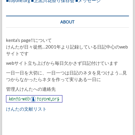
■toyone.org
■上黒川花祭り保存会
■メッセージ
ABOUT
kenta's page!!について
けんたが日々徒然…2001年より記録している日記中心のweb
サイトです
webサイト立ち上げから毎日欠かさず日記付けています
一日一日を大切に、一日一つは日記のネタを見つけよう…見
つからなかったらネタを作って実りある一日に
管理人けんたへの連絡先
けんたの文献リスト