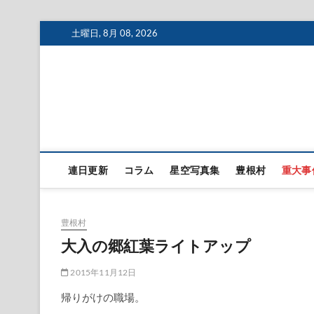
Skip
土曜日, 8月 08, 2026
to
content
連日更新
コラム
星空写真集
豊根村
重大事
豊根村
大入の郷紅葉ライトアップ
2015年11月12日
帰りがけの職場。