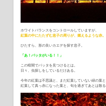
ホワイトバランスをコントロールしていますが、
紅葉の中にたたずむ息子の周りが、燃えるような赤。
ひたすら、形の良いカエデを探す息子。
「あ！バッタがいる！！」
この暗闇でバッタを見つけるとは。
日々、虫探しをしているだけある。
今年の紅葉は不思議と、まだ紅葉していない緑の葉と
紅葉して真っ赤になった葉と、旬を過ぎてあとは散る