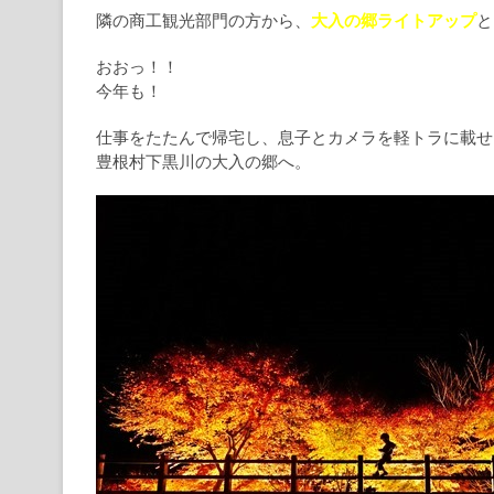
隣の商工観光部門の方から、
大入の郷ライトアップ
と
おおっ！！
今年も！
仕事をたたんで帰宅し、息子とカメラを軽トラに載せ
豊根村下黒川の大入の郷へ。