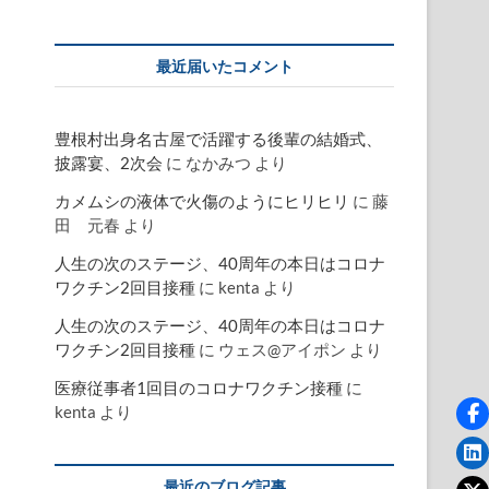
最近届いたコメント
豊根村出身名古屋で活躍する後輩の結婚式、
披露宴、2次会
に
なかみつ
より
カメムシの液体で火傷のようにヒリヒリ
に
藤
田 元春
より
人生の次のステージ、40周年の本日はコロナ
ワクチン2回目接種
に
kenta
より
人生の次のステージ、40周年の本日はコロナ
ワクチン2回目接種
に
ウェス@アイポン
より
医療従事者1回目のコロナワクチン接種
に
kenta
より
最近のブログ記事