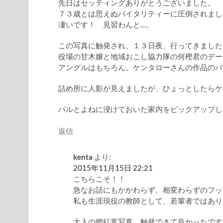
先日はセッティングありがとうございました。
７３歳とは思えぬバイタリティーに圧倒されまし
凄いです！ 見習わんと…。
この写真に触発され、１３日夜、行ってきました
役場の甘木嬢と地域おこし協力隊の何樫君のデー
アングルはもちろん、ケンタローさんの作品のパ
詰め所に人影が見えましたが、ひょっとしたらケ
パルとよねに浸けておいた家内をピックアップし
返信
kenta
より:
2015年11月15日 22:21
こちらこそ！！
急なお話にもかかわらず、相変わらずのフッ
私も生涯現役の教師として、若輩者ではあり
大入の郷紅葉写真、触発できて良かったです