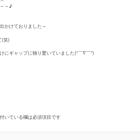
～～♪
出かけておりました～
(笑)
にギャップに独り驚いていました(*￣∇￣*)
付いている欄は必須項目です