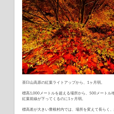
茶臼山高原の紅葉ライトアップから、1ヶ月弱。
標高1,000メートルを超える場所から、500メートル
紅葉前線が下ってくるのに1ヶ月弱。
標高差が大きい豊根村内では、場所を変えて長らく、