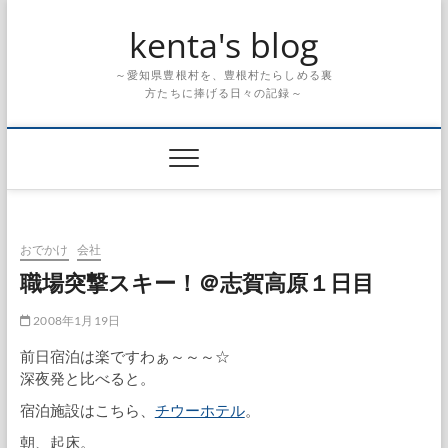
Skip
kenta's blog
to
content
～愛知県豊根村を、豊根村たらしめる裏
方たちに捧げる日々の記録～
おでかけ
会社
職場突撃スキー！＠志賀高原１日目
2008年1月19日
前日宿泊は楽ですわぁ～～～☆
深夜発と比べると。
宿泊施設はこちら、
チウーホテル
。
朝、起床。