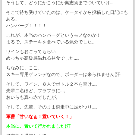
そうして、どうにかこうにか奥志賀までついていけ…
そこで待ち受けていたのは、ケータイから投稿した日記にも
ある、
ハンバーグ！！！！
これが、本当のハンバーグというモノなのか！
まるで、ステーキを食べている気分でした。
ワインもおごってもらい、
めっちゃ高級感溢れる昼食でした…。
ちなみに、ここ。
スキー専用ゲレンデなので、ボーダーは来られません(汗
そして、ワイン、８人でボトル２本を空け…。
先輩二名ほど、フラフラに…。
おいらも真っ赤でしたが。
そして、先輩、そのまま滑走中に足がつり…。
軍曹「甘いなぁ！置いていく！」
本当に、置いて行かれました(汗