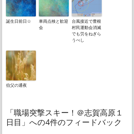
誕生日前日☆
車両点検と歓迎
台風接近で豊根
会
村民運動会消滅
でも労をねぎら
うべし
伯父の通夜
「職場突撃スキー！＠志賀高原１
日目」への4件のフィードバック