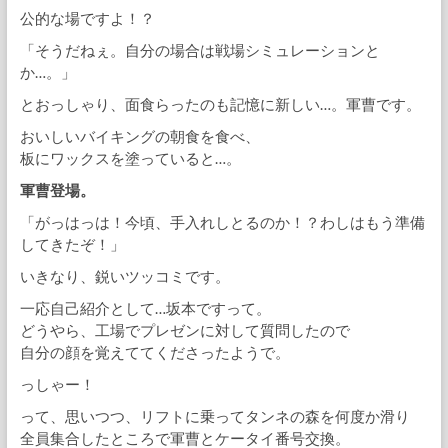
公的な場ですよ！？
「そうだねぇ。自分の場合は戦場シミュレーションと
か…。」
とおっしゃり、面食らったのも記憶に新しい…。軍曹です。
おいしいバイキングの朝食を食べ、
板にワックスを塗っていると…。
軍曹登場。
「がっはっは！今頃、手入れしとるのか！？わしはもう準備
してきたぞ！」
いきなり、鋭いツッコミです。
一応自己紹介として…坂本ですって。
どうやら、工場でプレゼンに対して質問したので
自分の顔を覚えててくださったようで。
っしゃー！
って、思いつつ、リフトに乗ってタンネの森を何度か滑り
全員集合したところで軍曹とケータイ番号交換。