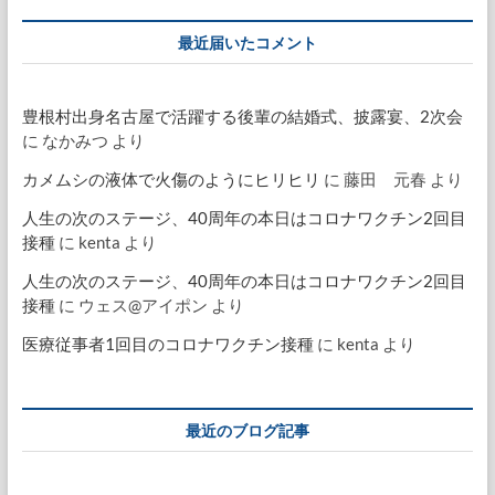
最近届いたコメント
豊根村出身名古屋で活躍する後輩の結婚式、披露宴、2次会
に
なかみつ
より
カメムシの液体で火傷のようにヒリヒリ
に
藤田 元春
より
人生の次のステージ、40周年の本日はコロナワクチン2回目
接種
に
kenta
より
人生の次のステージ、40周年の本日はコロナワクチン2回目
接種
に
ウェス@アイポン
より
医療従事者1回目のコロナワクチン接種
に
kenta
より
最近のブログ記事