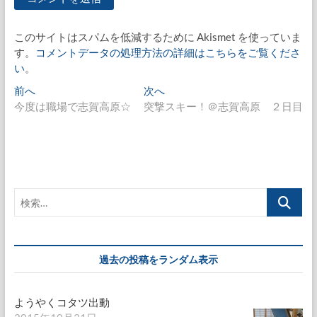
このサイトはスパムを低減するために Akismet を使っていま
す。
コメントデータの処理方法の詳細はこちらをご覧くださ
い
。
投
過
次
前へ
次へ
去
の
今度は職場で志賀高原☆
突撃スキー！＠志賀高原 ２日目
稿
の
投
ナ
投
稿:
稿:
ビ
ゲ
検
ー
索…
シ
ョ
過去の投稿をランダム表示
ン
ようやくコタツ出動