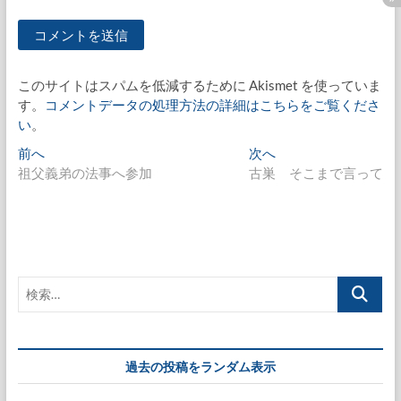
このサイトはスパムを低減するために Akismet を使っていま
す。
コメントデータの処理方法の詳細はこちらをご覧くださ
い
。
投
過
次
前へ
次へ
去
の
祖父義弟の法事へ参加
古巣 そこまで言って
稿
の
投
ナ
投
稿:
稿:
ビ
ゲ
検
ー
索…
シ
ョ
過去の投稿をランダム表示
ン