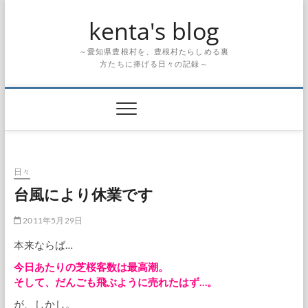
Skip
kenta's blog
to
content
～愛知県豊根村を、豊根村たらしめる裏
方たちに捧げる日々の記録～
日々
台風により休業です
2011年5月29日
本来ならば…
今日あたりの芝桜客数は最高潮。
そして、だんごも飛ぶように売れたはず…。
が、しかし。