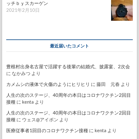
ッチｂｙスカーゲン
2021年2月10日
最近届いたコメント
豊根村出身名古屋で活躍する後輩の結婚式、披露宴、2次会
に
なかみつ
より
カメムシの液体で火傷のようにヒリヒリ
に
藤田 元春
より
人生の次のステージ、40周年の本日はコロナワクチン2回目
接種
に
kenta
より
人生の次のステージ、40周年の本日はコロナワクチン2回目
接種
に
ウェス@アイポン
より
医療従事者1回目のコロナワクチン接種
に
kenta
より