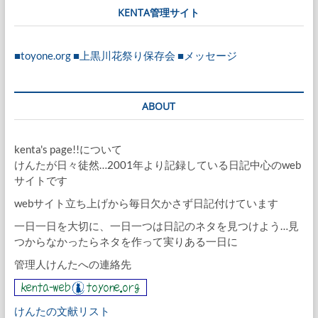
KENTA管理サイト
■toyone.org
■上黒川花祭り保存会
■メッセージ
ABOUT
kenta's page!!について
けんたが日々徒然…2001年より記録している日記中心のweb
サイトです
webサイト立ち上げから毎日欠かさず日記付けています
一日一日を大切に、一日一つは日記のネタを見つけよう…見
つからなかったらネタを作って実りある一日に
管理人けんたへの連絡先
けんたの文献リスト