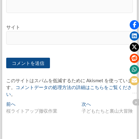
サイト
このサイトはスパムを低減するために Akismet を使っていま
す。
コメントデータの処理方法の詳細はこちらをご覧くださ
い
。
投
過
次
前へ
次へ
去
の
桜ライトアップ撤収作業
子どもたちと裏山大冒険
稿
の
投
ナ
投
稿:
稿:
ビ