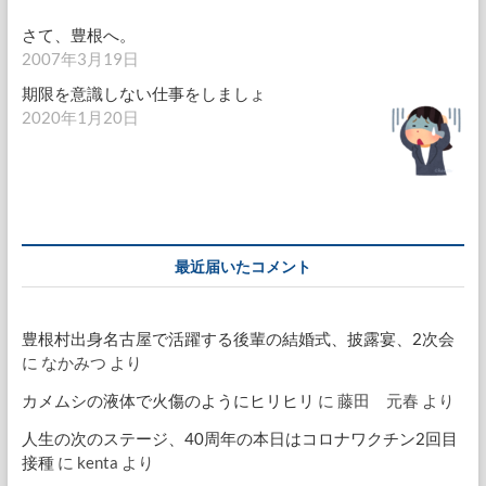
さて、豊根へ。
2007年3月19日
期限を意識しない仕事をしましょ
2020年1月20日
最近届いたコメント
豊根村出身名古屋で活躍する後輩の結婚式、披露宴、2次会
に
なかみつ
より
カメムシの液体で火傷のようにヒリヒリ
に
藤田 元春
より
人生の次のステージ、40周年の本日はコロナワクチン2回目
接種
に
kenta
より