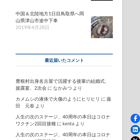
中国＆北陸地方1日目鳥取県へ岡
山県津山市途中下車
2019年4月28日
最近届いたコメント
豊根村出身名古屋で活躍する後輩の結婚式、
披露宴、2次会
に
なかみつ
より
カメムシの液体で火傷のようにヒリヒリ
に
藤
田 元春
より
人生の次のステージ、40周年の本日はコロナ
ワクチン2回目接種
に
kenta
より
人生の次のステージ、40周年の本日はコロナ