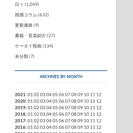
日々
(1,049)
雑感コラム
(632)
更新連絡
(9)
書籍・音楽紹介
(27)
ケータイ投稿
(134)
未分類
(7)
ARCHIVES BY MONTH
2021
:
01
02
03
04
05
06
07
08
09
10
11
12
2020
:
01
02
03
04
05
06
07
08
09
10
11
12
2019
:
01
02
03
04
05
06
07
08
09
10
11
12
2018
:
01
02
03
04
05
06
07
08
09
10
11
12
2017
:
01
02
03
04
05
06
07
08
09
10
11
12
2016
:
01
02
03
04
05
06
07
08
09
10
11
12