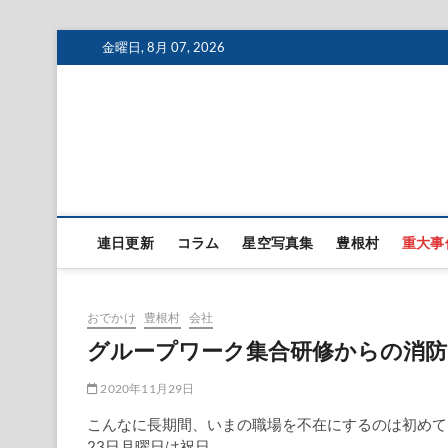
Skip
金曜日, 8月 07, 2026
to
content
連日更新
コラム
星空写真集
豊根村
重大事
おでかけ
豊根村
会社
グループワーク集合研修からの消防
2020年11月29日
こんなに長期間、いまの職場を不在にするのは初めて
23日月曜日は祝日。