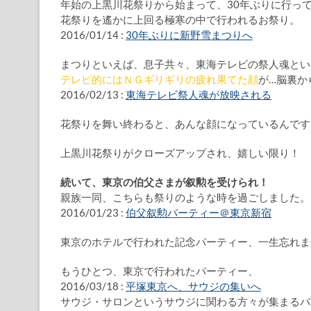
年始の上黒川花祭りから始まって、30年ぶりに行っ
花祭りを遙かに上回る極寒の中で行われるお祭り。
2016/01/14 :
30年ぶりに新野雪まつりへ
まつりといえば、息子共々、東海テレビの祭人魂とい
テレビ的にはＮＧギリギリの疲れ果てた顔
が…脳裏か
2016/02/13 :
東海テレビ祭人魂が放映される
花祭りを舞い終わると、あんな顔になっているんです
上黒川花祭りがクローズアップされ、嬉しい限り！
続いて、東京の伯父さまが叙勲を受けられ！
親族一同、こちらも祭りのような時を過ごしました。
2016/01/23 :
伯父叙勲パーティー＠東京新宿
東京のホテルで行われた記念パーティー、一生忘れま
もうひとつ、東京で行われたパーティー、
2016/03/18 :
平塚東京へ、サウジの集いへ
サウジ・サロンというサウジに関わる方々が集まるパ