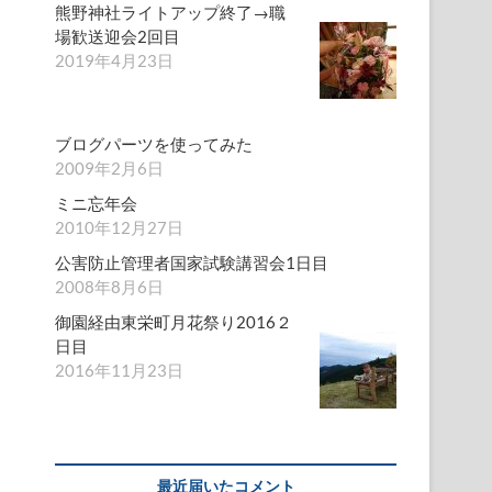
熊野神社ライトアップ終了→職
場歓送迎会2回目
2019年4月23日
ブログパーツを使ってみた
2009年2月6日
ミニ忘年会
2010年12月27日
公害防止管理者国家試験講習会1日目
2008年8月6日
御園経由東栄町月花祭り2016２
日目
2016年11月23日
最近届いたコメント