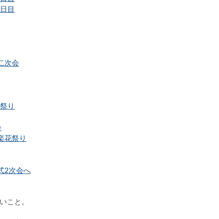
2日目
二次会
花祭り
会
楽花祭り
式2次会へ
いこと。