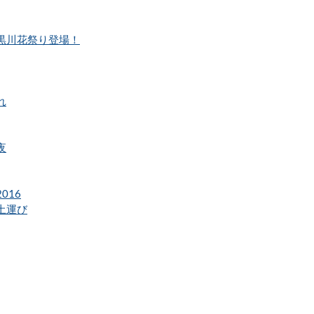
黒川花祭り登場！
れ
夜
016
土運び