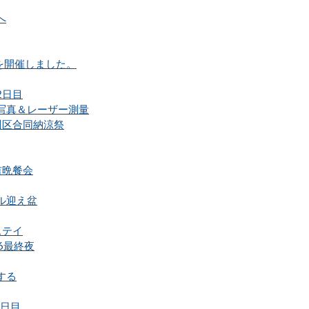
へ
を開催しました。
2日目
写真＆レーザー測量
川区合同納涼祭
吉晩餐会
ル迎え盆
ステイ
6最終夜
する
1日目