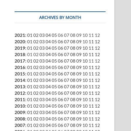
ARCHIVES BY MONTH
2021
:
01
02
03
04
05
06
07
08
09
10
11
12
2020
:
01
02
03
04
05
06
07
08
09
10
11
12
2019
:
01
02
03
04
05
06
07
08
09
10
11
12
2018
:
01
02
03
04
05
06
07
08
09
10
11
12
2017
:
01
02
03
04
05
06
07
08
09
10
11
12
2016
:
01
02
03
04
05
06
07
08
09
10
11
12
2015
:
01
02
03
04
05
06
07
08
09
10
11
12
2014
:
01
02
03
04
05
06
07
08
09
10
11
12
2013
:
01
02
03
04
05
06
07
08
09
10
11
12
2012
:
01
02
03
04
05
06
07
08
09
10
11
12
2011
:
01
02
03
04
05
06
07
08
09
10
11
12
2010
:
01
02
03
04
05
06
07
08
09
10
11
12
2009
:
01
02
03
04
05
06
07
08
09
10
11
12
2008
:
01
02
03
04
05
06
07
08
09
10
11
12
2007
:
01
02
03
04
05
06
07
08
09
10
11
12