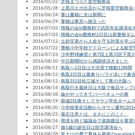
2016/05/22 :
芝桜まつりと星空観察会
2016/05/28 :
上黒川エボ出店から芝桜星空観察会
2016/06/24 :
妻は書籍に夫は新聞に
2016/06/29 :
妻娘は東京へ旅立った
2016/07/02 :
情報の会in豊根村で武田先生講演会
2016/07/03 :
情報の会in豊根村2日目は新豊根ダム
2016/07/13 :
土砂災害から人命を守る対策を学ぶ
2016/07/22 :
豊根小中学校でドローンによる航空
2016/07/23 :
少年野球練習と第7回上黒川区下黒
2016/08/10 :
中日新聞社から感謝状頂きました
2016/08/11 :
鳥取へ1日目は大渋滞で移動12時間
2016/08/12 :
鳥取2日目は墓参りハワイ泳いで倉
2016/08/13 :
鳥取3日目松江城そして夜の大阪へ
2016/08/14 :
鳥取行き最終日は大阪で食品サンプ
2016/08/18 :
妹がやってきてバーベキューの夜
2016/08/19 :
新城2往復そしてサウジ学生ホーム
2016/08/20 :
小学校美化活動からサウジ夏PG201
2016/08/22 :
落石注意とは、まさにこのこと。
2016/08/24 :
県境を跨ぐ協議会で道路建設を要望
2016/08/27 :
娘1歳の誕生日は防災講演会へ
2016/08/28 :
富士山の麓で夏休み最後のvacation